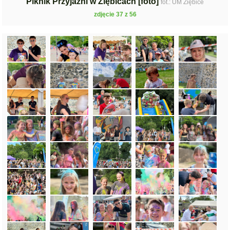
Piknik Przyjaźni w Ziębicach [foto]
fot.: UM Ziębice
zdjęcie 37 z 56