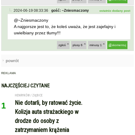
2024-06-19 08:33:36
gość: ~Zniesmaczony
ostatnio dodany post
@~Zniesmaczony
A najgorsze jest to, że koleś uważa, że jest zajefajny i
uwielbiany przez tłumy!!!
zgłoś
plusy
6
minusy
1
skomentuj
powrót
REKLAMA
NAJCZĘŚCIEJ CZYTANE
HENRYKÓW / ZIĘBICE
Nie dotarli, by ratować życie.
1
Kolizja auta strażackiego w
drodze do osoby z
zatrzymaniem krążenia