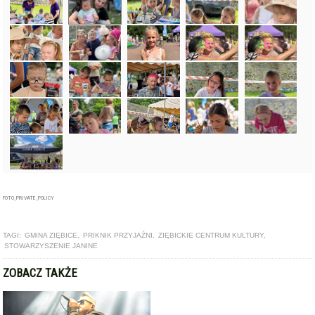
FOTO_PRIVATE_POLICY
TAGI:
GMINA ZIĘBICE
,
PRIKNIK PRZYJAŹNI
,
ZIĘBICKIE CENTRUM KULTURY
,
STOWARZYSZENIE JANINE
ZOBACZ TAKŻE