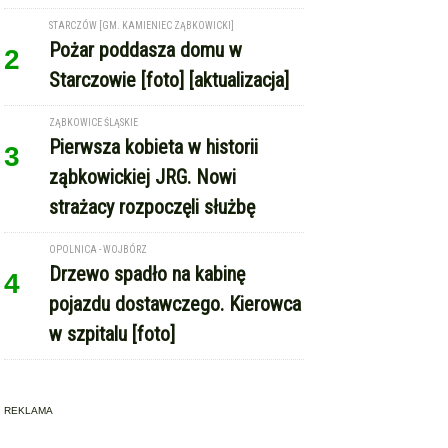
STARCZÓW [GM. KAMIENIEC ZĄBKOWICKI]
Pożar poddasza domu w
2
Starczowie [foto] [aktualizacja]
ZĄBKOWICE ŚLĄSKIE
Pierwsza kobieta w historii
3
ząbkowickiej JRG. Nowi
strażacy rozpoczęli służbę
OPOLNICA - WOJBÓRZ
Drzewo spadło na kabinę
4
pojazdu dostawczego. Kierowca
w szpitalu [foto]
REKLAMA