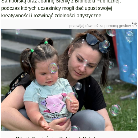
Samborską o
raz
Joannę Sierkę
z
Biblioteki Publicznej
,
podczas których uczestnicy mogli dać upust swojej
kreatywności i rozwinąć zdolności artystyczne.
przewijaj również za pomocą gestów