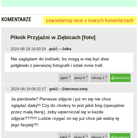
KOMENTARZE
powiadamiaj mnie o nowych komentarzach
Piknik Przyjaźni w Ziębicach [foto]
2024-06-18 16:00:24
gość: ~Jolka
Nie zaglądam do lodówki, bo mogą w niej być dwa
półgłówki z pierwszej fotografii i szlak mnie trafi.
zgłoś
plusy
6
minusy
1
skomentuj
2024-06-19 08:32:17
gość: ~Zniesmaczony
Ja pierdziele!! Pierwsze zdjęcie i już mi się nie chce
oglądać dalej!!! Czy do cholery to jest jakiś bóg (specjalnie
przez małą literę), żeby wpierniczał się w każde
zdjęcie???!!!! Ludzie rzygać mi się już chce jak widzę tę
jego facjatę!!!!
zgłoś
plusy
5
minusy
1
skomentuj