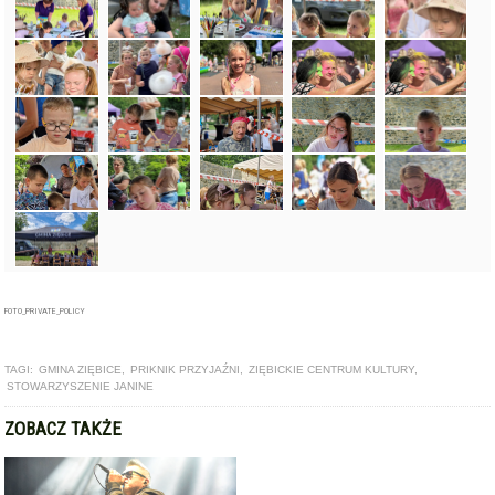
FOTO_PRIVATE_POLICY
TAGI:
GMINA ZIĘBICE
,
PRIKNIK PRZYJAŹNI
,
ZIĘBICKIE CENTRUM KULTURY
,
STOWARZYSZENIE JANINE
ZOBACZ TAKŻE