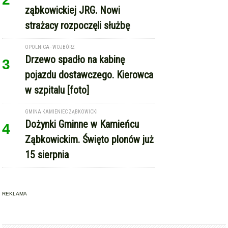
ząbkowickiej JRG. Nowi
strażacy rozpoczęli służbę
OPOLNICA - WOJBÓRZ
Drzewo spadło na kabinę
3
pojazdu dostawczego. Kierowca
w szpitalu [foto]
GMINA KAMIENIEC ZĄBKOWICKI
Dożynki Gminne w Kamieńcu
4
Ząbkowickim. Święto plonów już
15 sierpnia
REKLAMA