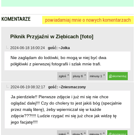
KOMENTARZE
powiadamiaj mnie o nowych komentarzach
Piknik Przyjaźni w Ziębicach [foto]
2024-06-18 16:00:24
gość: ~Jolka
Nie zaglądam do lodówki, bo mogą w niej być dwa
półgłówki z pierwszej fotografii i szlak mnie trafi.
zgłoś
plusy
6
minusy
1
skomentuj
2024-06-19 08:32:17
gość: ~Zniesmaczony
Ja pierdziele!! Pierwsze zdjęcie i już mi się nie chce
oglądać dalej!!! Czy do cholery to jest jakiś bóg (specjalnie
przez małą literę), żeby wpierniczał się w każde
zdjęcie???!!!! Ludzie rzygać mi się już chce jak widzę tę
jego facjatę!!!!
zgłoś
plusy
5
minusy
1
skomentuj