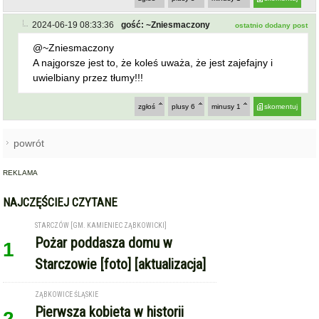
2024-06-19 08:33:36
gość: ~Zniesmaczony
ostatnio dodany post
@~Zniesmaczony
A najgorsze jest to, że koleś uważa, że jest zajefajny i
uwielbiany przez tłumy!!!
zgłoś
plusy
6
minusy
1
skomentuj
powrót
REKLAMA
NAJCZĘŚCIEJ CZYTANE
STARCZÓW [GM. KAMIENIEC ZĄBKOWICKI]
Pożar poddasza domu w
1
Starczowie [foto] [aktualizacja]
ZĄBKOWICE ŚLĄSKIE
Pierwsza kobieta w historii
2