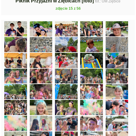
Piknik Przyjaźni w Ziębicach [foto]
fot.: UM Ziębice
zdjęcie 15 z 56