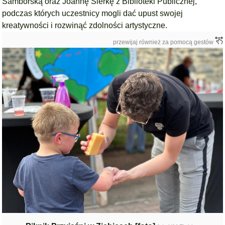
Samborską o
raz
Joannę Sierkę
z
Biblioteki Publicznej
,
podczas których uczestnicy mogli dać upust swojej
kreatywności i rozwinąć zdolności artystyczne.
przewijaj również za pomocą gestów