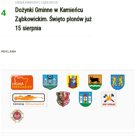
Copyright © Express-Miejski.pl
RSS
reklama
współpraca
kontakt
patronat medialny
regulamin serwisu
polityka cookie