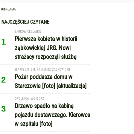
STARCZÓW [GM. KAMIENIEC ZĄBKOWICKI]
Pożar poddasza domu w
2
Starczowie [foto] [aktualizacja]
OPOLNICA - WOJBÓRZ
Drzewo spadło na kabinę
3
pojazdu dostawczego. Kierowca
w szpitalu [foto]
GMINA KAMIENIEC ZĄBKOWICKI
Dożynki Gminne w Kamieńcu
4
Ząbkowickim. Święto plonów już
15 sierpnia
REKLAMA