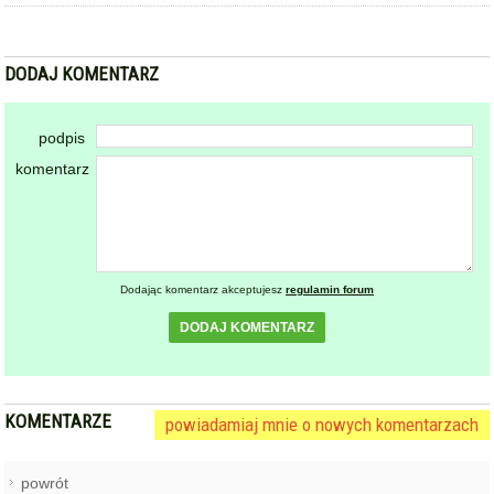
Dodając komentarz akceptujesz
regulamin forum
DODAJ KOMENTARZ
KOMENTARZE
powiadamiaj mnie o nowych komentarzach
powrót
REKLAMA
NAJCZĘŚCIEJ CZYTANE
ZĄBKOWICE ŚLĄSKIE
Pierwsza kobieta w historii
1
ząbkowickiej JRG. Nowi
strażacy rozpoczęli służbę