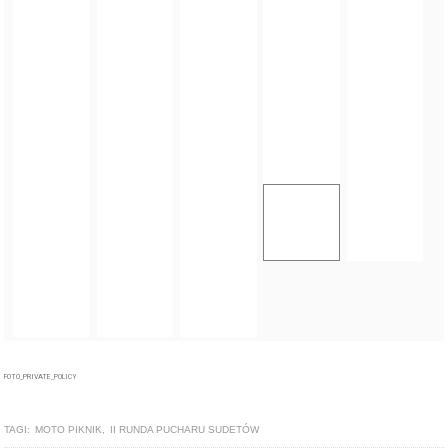
FOTO_PRIVATE_POLICY
TAGI:
MOTO PIKNIK
,
II RUNDA PUCHARU SUDETÓW
ZOBACZ TAKŻE
ARTYKUŁ
Trzecia runda Ipone Cross Country Series. Moto Piknik w
Ziębicach [foto]