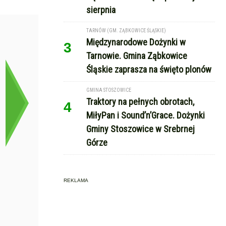
sierpnia
TARNÓW (GM. ZĄBKOWICE ŚLĄSKIE)
Międzynarodowe Dożynki w
3
Tarnowie. Gmina Ząbkowice
Śląskie zaprasza na święto plonów
GMINA STOSZOWICE
Traktory na pełnych obrotach,
4
MiłyPan i Sound’n’Grace. Dożynki
Gminy Stoszowice w Srebrnej
Górze
REKLAMA