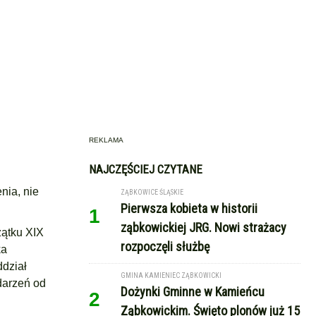
REKLAMA
NAJCZĘŚCIEJ CZYTANE
nia, nie
ZĄBKOWICE ŚLĄSKIE
Pierwsza kobieta w historii
1
ząbkowickiej JRG. Nowi strażacy
zątku XIX
rozpoczęli służbę
ka
ddział
GMINA KAMIENIEC ZĄBKOWICKI
ydarzeń od
Dożynki Gminne w Kamieńcu
2
Ząbkowickim. Święto plonów już 15