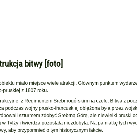
rukcja bitwy [foto]
 obiektu miało miejsce wiele atrakcji. Głównym punktem wydarze
o-pruskiej z 1807 roku.
nstrukcyjne z Regimentem Srebrnogórskim na czele. Bitwa z poc
za podczas wojny prusko-francuskiej oblężona była przez wojs
óbowali szturmem zdobyć Srebrną Górę, ale niewielki pruski o
ój w Tylży i twierdza pozostała niezdobyta. Na pamiatkę tych w
twy, aby przypomnieć o tym historycznym fakcie.