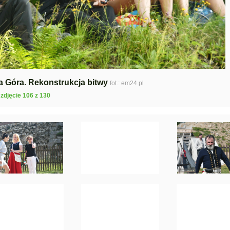
a Góra. Rekonstrukcja bitwy
fot.: em24.pl
zdjęcie 106 z 130