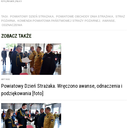
TAGI:
POWIATOWY DZIEŃ STRAŻAKA
,
POWIATOWE OBCHODY DNIA STRAŻAKA
,
STRAŻ
POŻARNA
,
KOMENDA POWIATOWA PAŃSTWOWEJ STRAŻY POŻARNEJ
,
AWANSE
,
ODZNACZENIA
ZOBACZ TAKŻE
ARTYKUŁ
Powiatowy Dzień Strażaka. Wręczono awanse, odnaczenia i
podziękowania [foto]
ARTYKUŁ