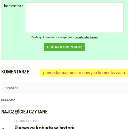
Dodając komentarz akceptujesz
regulamin forum
DODAJ KOMENTARZ
KOMENTARZE
powiadamiaj mnie o nowych komentarzach
powrót
REKLAMA
NAJCZĘŚCIEJ CZYTANE
ZĄBKOWICE ŚLĄSKIE
Pierwsza kobieta w historii
1
ząbkowickiej JRG. Nowi