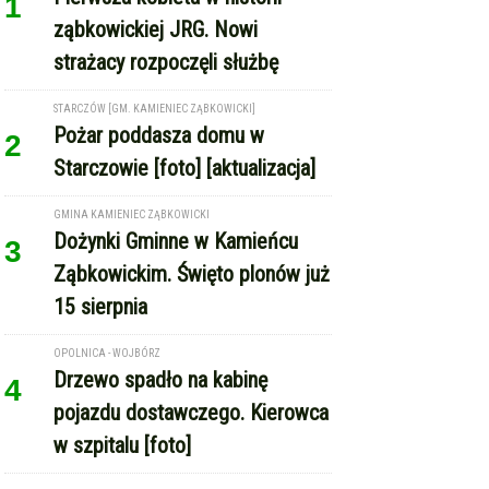
strażacy rozpoczęli służbę
STARCZÓW [GM. KAMIENIEC ZĄBKOWICKI]
Pożar poddasza domu w
2
Starczowie [foto] [aktualizacja]
GMINA KAMIENIEC ZĄBKOWICKI
Dożynki Gminne w Kamieńcu
3
Ząbkowickim. Święto plonów już
15 sierpnia
OPOLNICA - WOJBÓRZ
Drzewo spadło na kabinę
4
pojazdu dostawczego. Kierowca
w szpitalu [foto]
REKLAMA