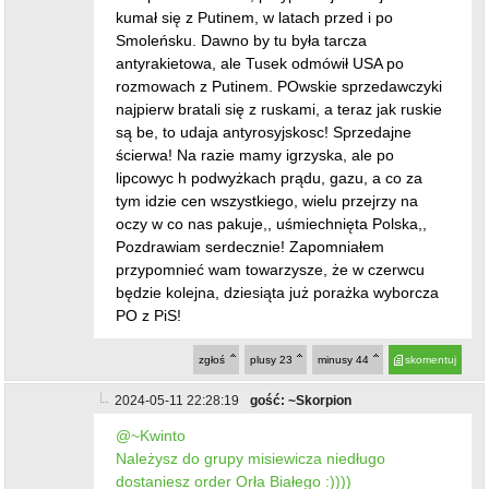
kumał się z Putinem, w latach przed i po
Smoleńsku. Dawno by tu była tarcza
antyrakietowa, ale Tusek odmówił USA po
rozmowach z Putinem. POwskie sprzedawczyki
najpierw bratali się z ruskami, a teraz jak ruskie
są be, to udaja antyrosyjskosc! Sprzedajne
ścierwa! Na razie mamy igrzyska, ale po
lipcowyc h podwyżkach prądu, gazu, a co za
tym idzie cen wszystkiego, wielu przejrzy na
oczy w co nas pakuje,, uśmiechnięta Polska,,
Pozdrawiam serdecznie! Zapomniałem
przypomnieć wam towarzysze, że w czerwcu
będzie kolejna, dziesiąta już porażka wyborcza
PO z PiS!
zgłoś
plusy
23
minusy
44
skomentuj
2024-05-11 22:28:19
gość: ~Skorpion
@~Kwinto
Należysz do grupy misiewicza niedługo
dostaniesz order Orła Białego :))))