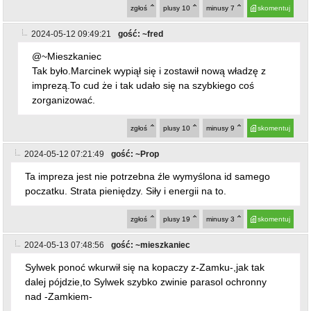
zgłoś
plusy
10
minusy
7
skomentuj
2024-05-12 09:49:21
gość: ~fred
@~Mieszkaniec
Tak było.Marcinek wypiął się i zostawił nową władzę z
imprezą.To cud że i tak udało się na szybkiego coś
zorganizować.
zgłoś
plusy
10
minusy
9
skomentuj
2024-05-12 07:21:49
gość: ~Prop
Ta impreza jest nie potrzebna źle wymyślona id samego
poczatku. Strata pieniędzy. Siły i energii na to.
zgłoś
plusy
19
minusy
3
skomentuj
2024-05-13 07:48:56
gość: ~mieszkaniec
Sylwek ponoć wkurwił się na kopaczy z-Zamku-,jak tak
dalej pójdzie,to Sylwek szybko zwinie parasol ochronny
nad -Zamkiem-