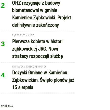
OHZ rezygnuje z budowy
2
biometanowni w gminie
Kamieniec Ząbkowicki. Projekt
definitywnie zakończony
ZĄBKOWICE ŚLĄSKIE
Pierwsza kobieta w historii
3
ząbkowickiej JRG. Nowi
strażacy rozpoczęli służbę
GMINA KAMIENIEC ZĄBKOWICKI
Dożynki Gminne w Kamieńcu
4
Ząbkowickim. Święto plonów już
15 sierpnia
REKLAMA