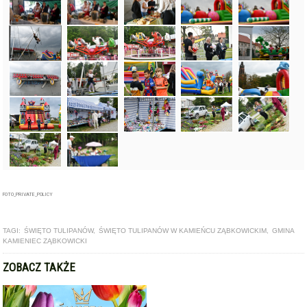
FOTO_PRIVATE_POLICY
TAGI:
ŚWIĘTO TULIPANÓW
,
ŚWIĘTO TULIPANÓW W KAMIEŃCU ZĄBKOWICKIM
,
GMINA
KAMIENIEC ZĄBKOWICKI
ZOBACZ TAKŻE