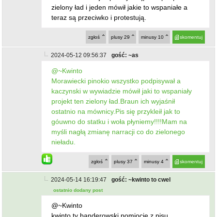
zielony ład i jeden mówił jakie to wspaniałe a
teraz są przeciwko i protestują.
zgłoś
plusy
29
minusy
10
skomentuj
2024-05-12 09:56:37
gość: ~as
@~Kwinto
Morawiecki pinokio wszystko podpisywał a
kaczynski w wywiadzie mówił jaki to wspaniały
projekt ten zielony ład.Braun ich wyjaśnił
ostatnio na mównicy.Pis się przykleił jak to
góuwno do statku i woła płyniemy!!!!Mam na
myśli nagłą zmianę narracji co do zielonego
nieładu.
zgłoś
plusy
37
minusy
4
skomentuj
2024-05-14 16:19:47
gość: ~kwinto to cwel
ostatnio dodany post
@~Kwinto
kwinto ty banderowski pomiocie z pisu