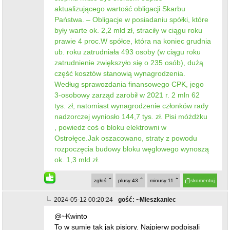
aktualizującego wartość obligacji Skarbu
Państwa. – Obligacje w posiadaniu spółki, które
były warte ok. 2,2 mld zł, straciły w ciągu roku
prawie 4 proc.W spółce, która na koniec grudnia
ub. roku zatrudniała 493 osoby (w ciągu roku
zatrudnienie zwiększyło się o 235 osób), dużą
część kosztów stanowią wynagrodzenia.
Według sprawozdania finansowego CPK, jego
3-osobowy zarząd zarobił w 2021 r. 2 mln 62
tys. zł, natomiast wynagrodzenie członków rady
nadzorczej wyniosło 144,7 tys. zł. Pisi móżdżku
, powiedz coś o bloku elektrowni w
Ostrołęce.Jak oszacowano, straty z powodu
rozpoczęcia budowy bloku węglowego wynoszą
ok. 1,3 mld zł.
zgłoś
plusy
43
minusy
11
skomentuj
2024-05-12 00:20:24
gość: ~Mieszkaniec
@~Kwinto
To w sumie tak jak pisiory. Najpierw podpisali