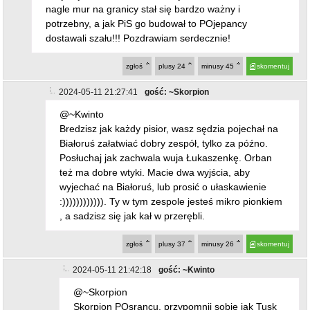
nagle mur na granicy stał się bardzo ważny i
potrzebny, a jak PiS go budował to POjepancy
dostawali szału!!! Pozdrawiam serdecznie!
zgłoś
plusy
24
minusy
45
skomentuj
2024-05-11 21:27:41
gość: ~Skorpion
@~Kwinto
Bredzisz jak każdy pisior, wasz sędzia pojechał na
Białoruś załatwiać dobry zespół, tylko za późno.
Posłuchaj jak zachwala wuja Łukaszenkę. Orban
też ma dobre wtyki. Macie dwa wyjścia, aby
wyjechać na Białoruś, lub prosić o ułaskawienie
:)))))))))))). Ty w tym zespole jesteś mikro pionkiem
, a sadzisz się jak kał w przerębli.
zgłoś
plusy
37
minusy
26
skomentuj
2024-05-11 21:42:18
gość: ~Kwinto
@~Skorpion
Skorpion POsrancu, przypomnij sobie jak Tusk