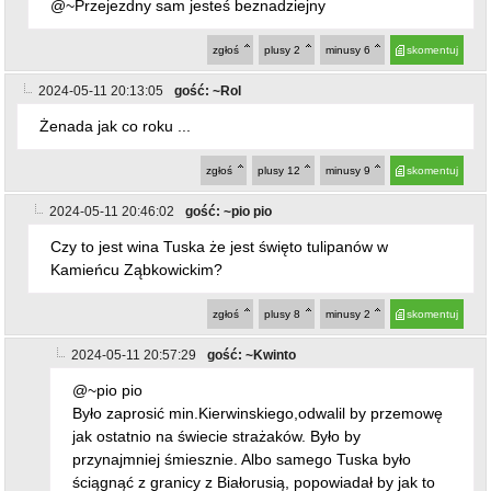
@~Przejezdny sam jesteś beznadziejny
zgłoś
plusy
2
minusy
6
skomentuj
2024-05-11 20:13:05
gość: ~Rol
Żenada jak co roku ...
zgłoś
plusy
12
minusy
9
skomentuj
2024-05-11 20:46:02
gość: ~pio pio
Czy to jest wina Tuska że jest święto tulipanów w
Kamieńcu Ząbkowickim?
zgłoś
plusy
8
minusy
2
skomentuj
2024-05-11 20:57:29
gość: ~Kwinto
@~pio pio
Było zaprosić min.Kierwinskiego,odwalil by przemowę
jak ostatnio na świecie strażaków. Było by
przynajmniej śmiesznie. Albo samego Tuska było
ściągnąć z granicy z Białorusią, popowiadał by jak to