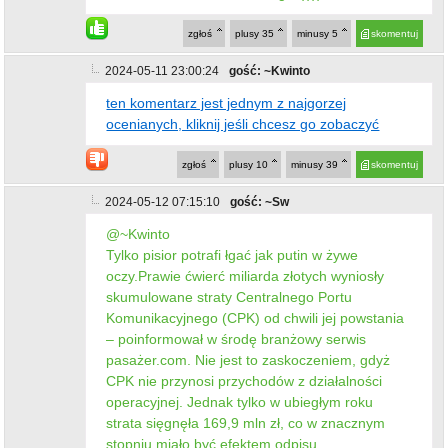
zgłoś
plusy
35
minusy
5
skomentuj
2024-05-11 23:00:24
gość: ~Kwinto
ten komentarz jest jednym z najgorzej
ocenianych, kliknij jeśli chcesz go zobaczyć
zgłoś
plusy
10
minusy
39
skomentuj
2024-05-12 07:15:10
gość: ~Sw
@~Kwinto
Tylko pisior potrafi łgać jak putin w żywe
oczy.Prawie ćwierć miliarda złotych wyniosły
skumulowane straty Centralnego Portu
Komunikacyjnego (CPK) od chwili jej powstania
– poinformował w środę branżowy serwis
pasażer.com. Nie jest to zaskoczeniem, gdyż
CPK nie przynosi przychodów z działalności
operacyjnej. Jednak tylko w ubiegłym roku
strata sięgnęła 169,9 mln zł, co w znacznym
stopniu miało być efektem odpisu