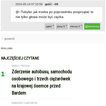
2024-05-14 07:15:59
gość: ~09
@~Tubylec jak trzeba po poprzedniku posprzątać to
nie tylko głowa może być ciężka.
zgłoś
plusy
5
minusy
0
skomentuj
powrót
REKLAMA
NAJCZĘŚCIEJ CZYTANE
BARDO / PRZYŁĘK
Zderzenie autobusu, samochodu
1
osobowego i trzech ciężarówek
na krajowej ósemce przed
Bardem
KAMIENIEC ZĄBKOWICKI