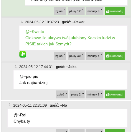
zgłoś
plusy
12
minusy
0
skomentuj
2024-05-12 10:37:23
gość: ~Paweł
@~Kwinto
Ciekawe ile ukrywa twój ulubiony Kaczka ludzi w
PISIE takich jak Szmydt?
zgłoś
plusy
40
minusy
6
skomentuj
2024-05-12 17:44:31
gość: ~Jsks
@~pio pio
Jak najbardziej
zgłoś
plusy
2
minusy
3
skomentuj
2024-05-11 22:31:09
gość: ~No
@~Rol
Chyba ty