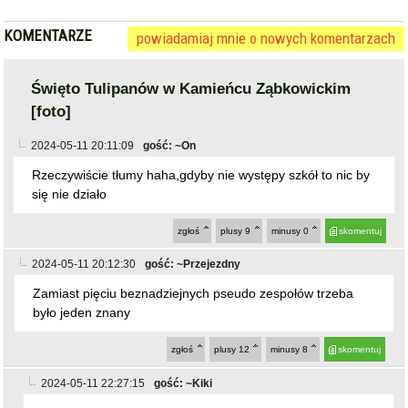
KOMENTARZE
powiadamiaj mnie o nowych komentarzach
Święto Tulipanów w Kamieńcu Ząbkowickim
[foto]
2024-05-11 20:11:09
gość: ~On
Rzeczywiście tłumy haha,gdyby nie występy szkół to nic by
się nie działo
zgłoś
plusy
9
minusy
0
skomentuj
2024-05-11 20:12:30
gość: ~Przejezdny
Zamiast pięciu beznadziejnych pseudo zespołów trzeba
było jeden znany
zgłoś
plusy
12
minusy
8
skomentuj
2024-05-11 22:27:15
gość: ~Kiki