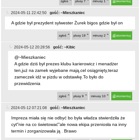
zgłoś
plusy
7
minusy
1
skomentuj
2024-05-11 22:42:50
gość: ~Mieszkaniec
A gdzie był prezydent sylwester Żurek bigos gdzie był on
zgłoś
plusy
19
minusy
2
skomentuj
2024-05-12 20:28:56
gość: ~Kibic
@~Mieszkaniec
A gdzie dziś był prezes klubu karierowicz i menadżer
ten,już na zamek wyjebane mają,cel osiągnięty,teraz
zameczek idź w pizdu w odstawkę.To było do
przewidzenia
zgłoś
plusy
9
minusy
10
skomentuj
2024-05-12 07:21:08
gość: ~Mieszkaniec
Impreza miała się nie odbyć bo była władza stwierdziła że
cyt"nie na co świetować"ale nowa ekipa przeniosła na inny
termin i zorganizowała ją . Brawo