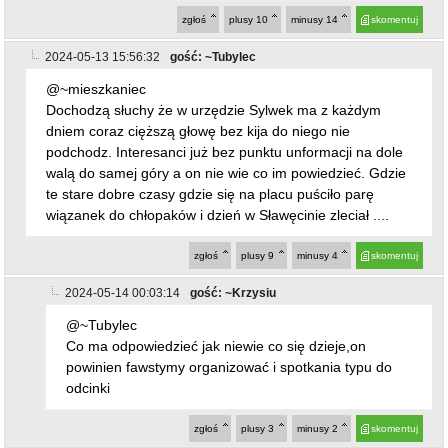
zgłoś
plusy
10
minusy
14
skomentuj
2024-05-13 15:56:32
gość: ~Tubylec
@~mieszkaniec
Dochodzą słuchy że w urzędzie Sylwek ma z każdym
dniem coraz cięższą głowę bez kija do niego nie
podchodz. Interesanci już bez punktu unformacji na dole
walą do samej góry a on nie wie co im powiedzieć. Gdzie
te stare dobre czasy gdzie się na placu puściło parę
wiązanek do chłopaków i dzień w Sławęcinie zleciał ....
zgłoś
plusy
9
minusy
4
skomentuj
2024-05-14 00:03:14
gość: ~Krzysiu
@~Tubylec
Co ma odpowiedzieć jak niewie co się dzieje,on
powinien fawstymy organizować i spotkania typu do
odcinki
zgłoś
plusy
3
minusy
2
skomentuj