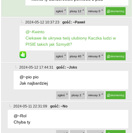
zgłoś
plusy
12
minusy
0
skomentuj
2024-05-12 10:37:23
gość: ~Paweł
@~Kwinto
Ciekawe ile ukrywa twój ulubiony Kaczka ludzi w
PISIE takich jak Szmydt?
zgłoś
plusy
40
minusy
6
skomentuj
2024-05-12 17:44:31
gość: ~Jsks
@~pio pio
Jak najbardziej
zgłoś
plusy
2
minusy
3
skomentuj
2024-05-11 22:31:09
gość: ~No
@~Rol
Chyba ty