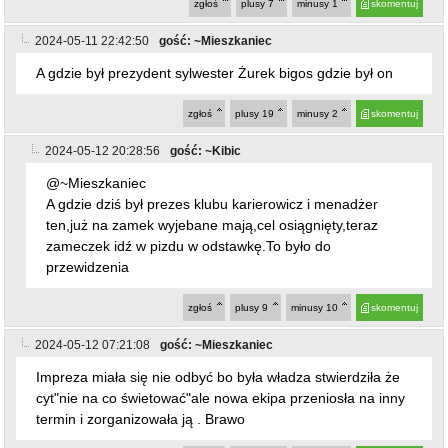
zgłoś
plusy
7
minusy
1
skomentuj
2024-05-11 22:42:50
gość: ~Mieszkaniec
A gdzie był prezydent sylwester Żurek bigos gdzie był on
zgłoś
plusy
19
minusy
2
skomentuj
2024-05-12 20:28:56
gość: ~Kibic
@~Mieszkaniec
A gdzie dziś był prezes klubu karierowicz i menadżer
ten,już na zamek wyjebane mają,cel osiągnięty,teraz
zameczek idź w pizdu w odstawkę.To było do
przewidzenia
zgłoś
plusy
9
minusy
10
skomentuj
2024-05-12 07:21:08
gość: ~Mieszkaniec
Impreza miała się nie odbyć bo była władza stwierdziła że
cyt"nie na co świetować"ale nowa ekipa przeniosła na inny
termin i zorganizowała ją . Brawo