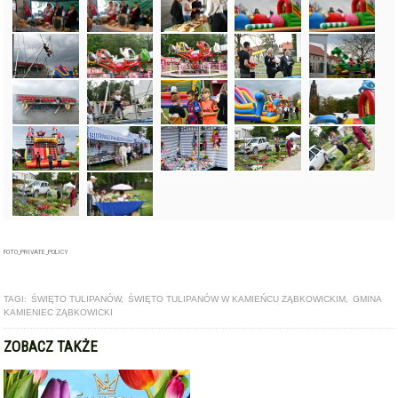
FOTO_PRIVATE_POLICY
TAGI:
ŚWIĘTO TULIPANÓW
,
ŚWIĘTO TULIPANÓW W KAMIEŃCU ZĄBKOWICKIM
,
GMINA
KAMIENIEC ZĄBKOWICKI
ZOBACZ TAKŻE