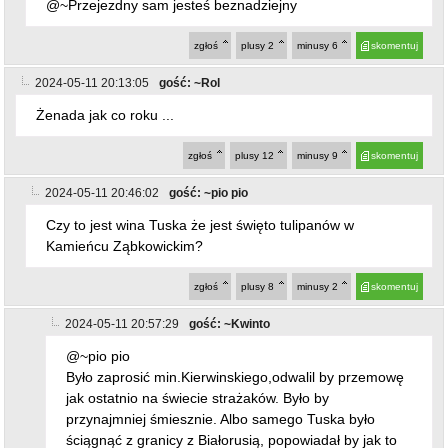
@~Przejezdny sam jesteś beznadziejny
zgłoś
plusy
2
minusy
6
skomentuj
2024-05-11 20:13:05
gość: ~Rol
Żenada jak co roku ...
zgłoś
plusy
12
minusy
9
skomentuj
2024-05-11 20:46:02
gość: ~pio pio
Czy to jest wina Tuska że jest święto tulipanów w
Kamieńcu Ząbkowickim?
zgłoś
plusy
8
minusy
2
skomentuj
2024-05-11 20:57:29
gość: ~Kwinto
@~pio pio
Było zaprosić min.Kierwinskiego,odwalil by przemowę
jak ostatnio na świecie strażaków. Było by
przynajmniej śmiesznie. Albo samego Tuska było
ściągnąć z granicy z Białorusią, popowiadał by jak to