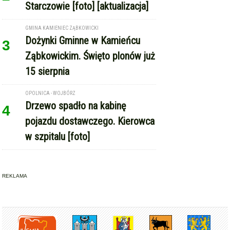
Starczowie [foto] [aktualizacja]
GMINA KAMIENIEC ZĄBKOWICKI
Dożynki Gminne w Kamieńcu
3
Ząbkowickim. Święto plonów już
15 sierpnia
OPOLNICA - WOJBÓRZ
Drzewo spadło na kabinę
4
pojazdu dostawczego. Kierowca
w szpitalu [foto]
REKLAMA