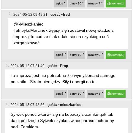
zgłoś
plusy
10
minusy
7
skomentuj
2024-05-12 09:49:21
gość: ~fred
@~Mieszkaniec
Tak było.Marcinek wypiął się i zostawił nową władzę z
imprezą.To cud że i tak udało się na szybkiego coś
zorganizować.
zgłoś
plusy
10
minusy
9
skomentuj
2024-05-12 07:21:49
gość: ~Prop
Ta impreza jest nie potrzebna źle wymyślona id samego
poczatku. Strata pieniędzy. Siły i energii na to.
zgłoś
plusy
19
minusy
3
skomentuj
2024-05-13 07:48:56
gość: ~mieszkaniec
Sylwek ponoć wkurwił się na kopaczy z-Zamku-,jak tak
dalej pójdzie,to Sylwek szybko zwinie parasol ochronny
nad -Zamkiem-