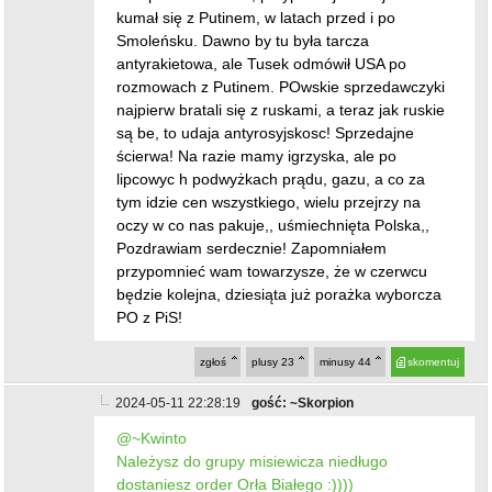
kumał się z Putinem, w latach przed i po
Smoleńsku. Dawno by tu była tarcza
antyrakietowa, ale Tusek odmówił USA po
rozmowach z Putinem. POwskie sprzedawczyki
najpierw bratali się z ruskami, a teraz jak ruskie
są be, to udaja antyrosyjskosc! Sprzedajne
ścierwa! Na razie mamy igrzyska, ale po
lipcowyc h podwyżkach prądu, gazu, a co za
tym idzie cen wszystkiego, wielu przejrzy na
oczy w co nas pakuje,, uśmiechnięta Polska,,
Pozdrawiam serdecznie! Zapomniałem
przypomnieć wam towarzysze, że w czerwcu
będzie kolejna, dziesiąta już porażka wyborcza
PO z PiS!
zgłoś
plusy
23
minusy
44
skomentuj
2024-05-11 22:28:19
gość: ~Skorpion
@~Kwinto
Należysz do grupy misiewicza niedługo
dostaniesz order Orła Białego :))))