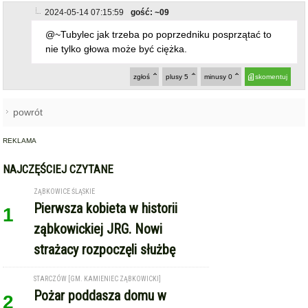
2024-05-14 07:15:59
gość: ~09
@~Tubylec jak trzeba po poprzedniku posprzątać to
nie tylko głowa może być ciężka.
zgłoś
plusy
5
minusy
0
skomentuj
powrót
REKLAMA
NAJCZĘŚCIEJ CZYTANE
ZĄBKOWICE ŚLĄSKIE
Pierwsza kobieta w historii
1
ząbkowickiej JRG. Nowi
strażacy rozpoczęli służbę
STARCZÓW [GM. KAMIENIEC ZĄBKOWICKI]
Pożar poddasza domu w
2