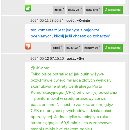
zgłoś
plusy
35
minusy
5
skomentuj
2024-05-11 23:00:24
gość: ~Kwinto
ten komentarz jest jednym z najgorzej
ocenianych, kliknij jeśli chcesz go zobaczyć
zgłoś
plusy
10
minusy
39
skomentuj
2024-05-12 07:15:10
gość: ~Sw
@~Kwinto
Tylko pisior potrafi łgać jak putin w żywe
oczy.Prawie ćwierć miliarda złotych wyniosły
skumulowane straty Centralnego Portu
Komunikacyjnego (CPK) od chwili jej powstania
– poinformował w środę branżowy serwis
pasażer.com. Nie jest to zaskoczeniem, gdyż
CPK nie przynosi przychodów z działalności
operacyjnej. Jednak tylko w ubiegłym roku
strata sięgnęła 169,9 mln zł, co w znacznym
stopniu miało być efektem odpisu