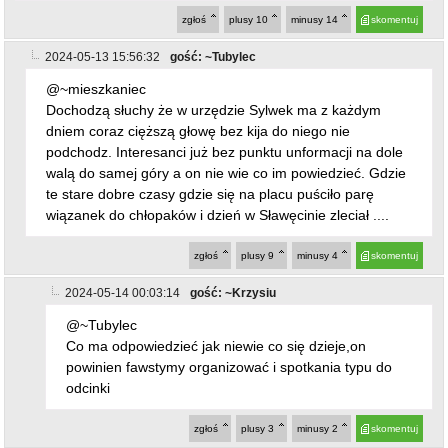
zgłoś
plusy
10
minusy
14
skomentuj
2024-05-13 15:56:32
gość: ~Tubylec
@~mieszkaniec
Dochodzą słuchy że w urzędzie Sylwek ma z każdym
dniem coraz cięższą głowę bez kija do niego nie
podchodz. Interesanci już bez punktu unformacji na dole
walą do samej góry a on nie wie co im powiedzieć. Gdzie
te stare dobre czasy gdzie się na placu puściło parę
wiązanek do chłopaków i dzień w Sławęcinie zleciał ....
zgłoś
plusy
9
minusy
4
skomentuj
2024-05-14 00:03:14
gość: ~Krzysiu
@~Tubylec
Co ma odpowiedzieć jak niewie co się dzieje,on
powinien fawstymy organizować i spotkania typu do
odcinki
zgłoś
plusy
3
minusy
2
skomentuj