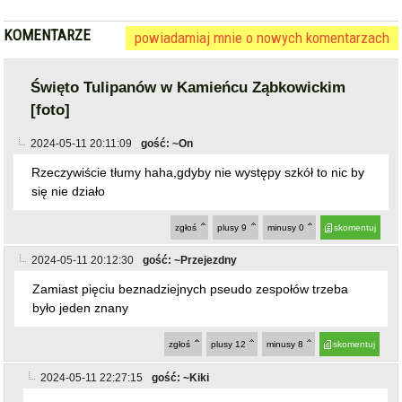
KOMENTARZE
powiadamiaj mnie o nowych komentarzach
Święto Tulipanów w Kamieńcu Ząbkowickim
[foto]
2024-05-11 20:11:09
gość: ~On
Rzeczywiście tłumy haha,gdyby nie występy szkół to nic by
się nie działo
zgłoś
plusy
9
minusy
0
skomentuj
2024-05-11 20:12:30
gość: ~Przejezdny
Zamiast pięciu beznadziejnych pseudo zespołów trzeba
było jeden znany
zgłoś
plusy
12
minusy
8
skomentuj
2024-05-11 22:27:15
gość: ~Kiki