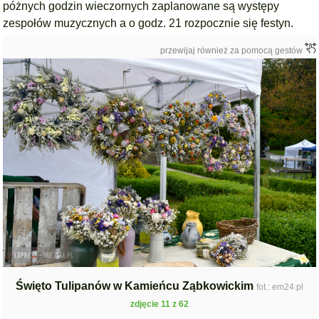
póżnych godzin wieczornych zaplanowane są występy
zespołów muzycznych a o godz. 21 rozpocznie się festyn.
przewijaj również za pomocą gestów
Święto Tulipanów w Kamieńcu Ząbkowickim
fot.: em24.pl
zdjęcie 11 z 62