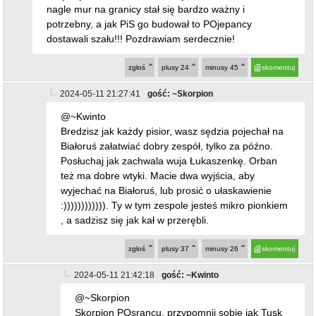
nagle mur na granicy stał się bardzo ważny i
potrzebny, a jak PiS go budował to POjepancy
dostawali szału!!! Pozdrawiam serdecznie!
zgłoś
plusy
24
minusy
45
skomentuj
2024-05-11 21:27:41
gość: ~Skorpion
@~Kwinto
Bredzisz jak każdy pisior, wasz sędzia pojechał na
Białoruś załatwiać dobry zespół, tylko za późno.
Posłuchaj jak zachwala wuja Łukaszenkę. Orban
też ma dobre wtyki. Macie dwa wyjścia, aby
wyjechać na Białoruś, lub prosić o ułaskawienie
:)))))))))))). Ty w tym zespole jesteś mikro pionkiem
, a sadzisz się jak kał w przerębli.
zgłoś
plusy
37
minusy
26
skomentuj
2024-05-11 21:42:18
gość: ~Kwinto
@~Skorpion
Skorpion POsrancu, przypomnij sobie jak Tusk