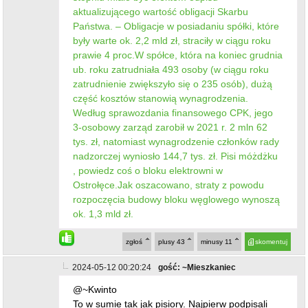
aktualizującego wartość obligacji Skarbu
Państwa. – Obligacje w posiadaniu spółki, które
były warte ok. 2,2 mld zł, straciły w ciągu roku
prawie 4 proc.W spółce, która na koniec grudnia
ub. roku zatrudniała 493 osoby (w ciągu roku
zatrudnienie zwiększyło się o 235 osób), dużą
część kosztów stanowią wynagrodzenia.
Według sprawozdania finansowego CPK, jego
3-osobowy zarząd zarobił w 2021 r. 2 mln 62
tys. zł, natomiast wynagrodzenie członków rady
nadzorczej wyniosło 144,7 tys. zł. Pisi móżdżku
, powiedz coś o bloku elektrowni w
Ostrołęce.Jak oszacowano, straty z powodu
rozpoczęcia budowy bloku węglowego wynoszą
ok. 1,3 mld zł.
zgłoś
plusy
43
minusy
11
skomentuj
2024-05-12 00:20:24
gość: ~Mieszkaniec
@~Kwinto
To w sumie tak jak pisiory. Najpierw podpisali