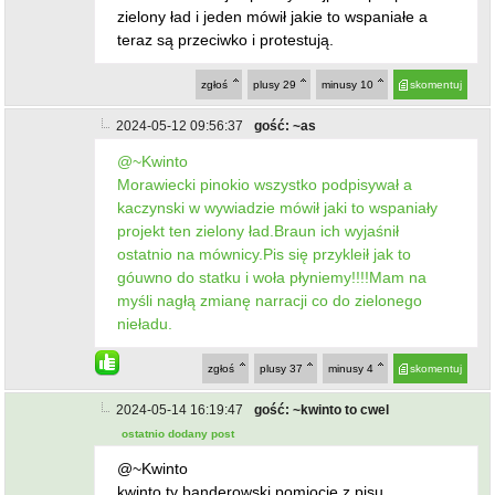
zielony ład i jeden mówił jakie to wspaniałe a
teraz są przeciwko i protestują.
zgłoś
plusy
29
minusy
10
skomentuj
2024-05-12 09:56:37
gość: ~as
@~Kwinto
Morawiecki pinokio wszystko podpisywał a
kaczynski w wywiadzie mówił jaki to wspaniały
projekt ten zielony ład.Braun ich wyjaśnił
ostatnio na mównicy.Pis się przykleił jak to
góuwno do statku i woła płyniemy!!!!Mam na
myśli nagłą zmianę narracji co do zielonego
nieładu.
zgłoś
plusy
37
minusy
4
skomentuj
2024-05-14 16:19:47
gość: ~kwinto to cwel
ostatnio dodany post
@~Kwinto
kwinto ty banderowski pomiocie z pisu