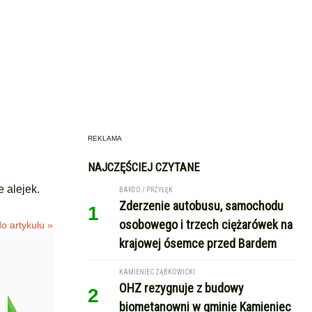
REKLAMA
NAJCZĘŚCIEJ CZYTANE
 alejek.
BARDO / PRZYŁĘK
Zderzenie autobusu, samochodu
1
osobowego i trzech ciężarówek na
o artykułu »
krajowej ósemce przed Bardem
KAMIENIEC ZĄBKOWICKI
OHZ rezygnuje z budowy
2
biometanowni w gminie Kamieniec