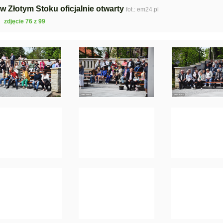
 w Złotym Stoku oficjalnie otwarty
fot.: em24.pl
zdjęcie 76 z 99