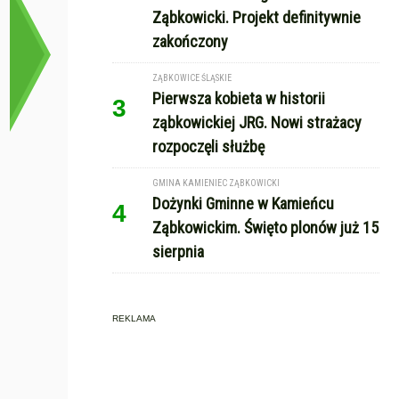
Ząbkowicki. Projekt definitywnie
zakończony
ZĄBKOWICE ŚLĄSKIE
Pierwsza kobieta w historii
3
ząbkowickiej JRG. Nowi strażacy
rozpoczęli służbę
GMINA KAMIENIEC ZĄBKOWICKI
Dożynki Gminne w Kamieńcu
4
Ząbkowickim. Święto plonów już 15
sierpnia
REKLAMA