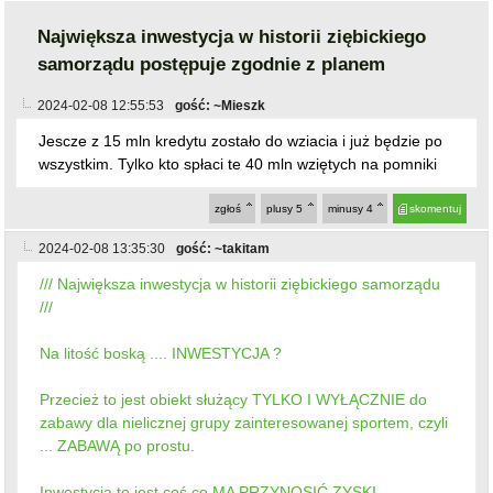
Największa inwestycja w historii ziębickiego
samorządu postępuje zgodnie z planem
2024-02-08 12:55:53
gość: ~Mieszk
Jescze z 15 mln kredytu zostało do wziacia i już będzie po
wszystkim. Tylko kto spłaci te 40 mln wziętych na pomniki
zgłoś
plusy
5
minusy
4
skomentuj
2024-02-08 13:35:30
gość: ~takitam
/// Największa inwestycja w historii ziębickiego samorządu
///
Na litość boską .... INWESTYCJA ?
Przecież to jest obiekt służący TYLKO I WYŁĄCZNIE do
zabawy dla nielicznej grupy zainteresowanej sportem, czyli
... ZABAWĄ po prostu.
Inwestycja to jest coś co MA PRZYNOSIĆ ZYSKI.