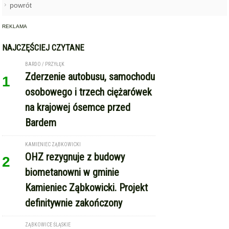
powrót
REKLAMA
NAJCZĘŚCIEJ CZYTANE
BARDO / PRZYŁĘK
Zderzenie autobusu, samochodu
1
osobowego i trzech ciężarówek
na krajowej ósemce przed
Bardem
KAMIENIEC ZĄBKOWICKI
OHZ rezygnuje z budowy
2
biometanowni w gminie
Kamieniec Ząbkowicki. Projekt
definitywnie zakończony
ZĄBKOWICE ŚLĄSKIE