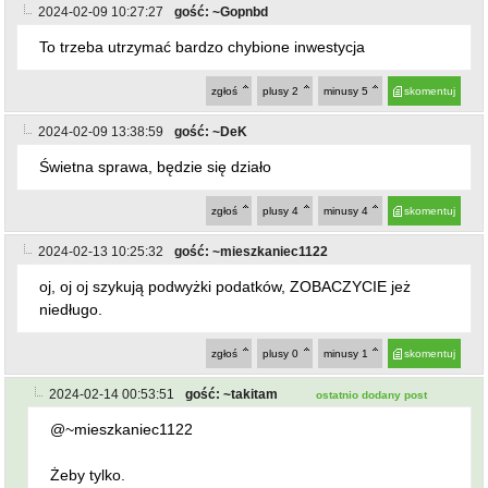
2024-02-09 10:27:27
gość: ~Gopnbd
To trzeba utrzymać bardzo chybione inwestycja
zgłoś
plusy
2
minusy
5
skomentuj
2024-02-09 13:38:59
gość: ~DeK
Świetna sprawa, będzie się działo
zgłoś
plusy
4
minusy
4
skomentuj
2024-02-13 10:25:32
gość: ~mieszkaniec1122
oj, oj oj szykują podwyżki podatków, ZOBACZYCIE jeż
niedługo.
zgłoś
plusy
0
minusy
1
skomentuj
2024-02-14 00:53:51
gość: ~takitam
ostatnio dodany post
@~mieszkaniec1122
Żeby tylko.