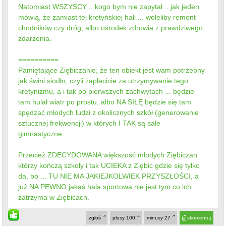
Natomiast WSZYSCY .. kogo bym nie zapytał .. jak jeden
mówią, że zamiast tej kretyńskiej hali ... woleliby remont
chodników czy dróg, albo ośrodek zdrowia z prawdziwego
zdarzenia.
==========
Pamiętające Ziębiczanie, że ten obiekt jest wam potrzebny
jak świni siodło, czyli zapłacicie za utrzymywanie tego
kretynizmu, a i tak po pierwszych zachwytach ... będzie
tam hulał wiatr po prostu, albo NA SIŁĘ będzie się tam
spędzać młodych ludzi z okolicznych szkół (generowanie
sztucznej frekwencji) w których I TAK są sale
gimnastyczne.
Przecież ZDECYDOWANA większość młodych Ziębiczan
którzy kończą szkoły i tak UCIEKA z Ziębic gdzie się tylko
da, bo ... TU NIE MA JAKIEJKOLWIEK PRZYSZŁOŚCI, a
już NA PEWNO jakaś hala sportowa nie jest tym co ich
zatrzyma w Ziębicach.
zgłoś
plusy
100
minusy
27
skomentuj