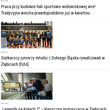
ARTYKUŁ
Praca przy budowie hali sportowo-widowiskowej wre!
Tradycyjna wiecha prawdopodobnie już w kwietniu
GALERIA
Siatkarscy juniorzy młodsi z Dolnego Śląska rywalizowali w
ZIębicach [foto[
ARTYKUŁ
„Legendy na Kołach 2” – klasyczna motoryzacja w Ziębicach.