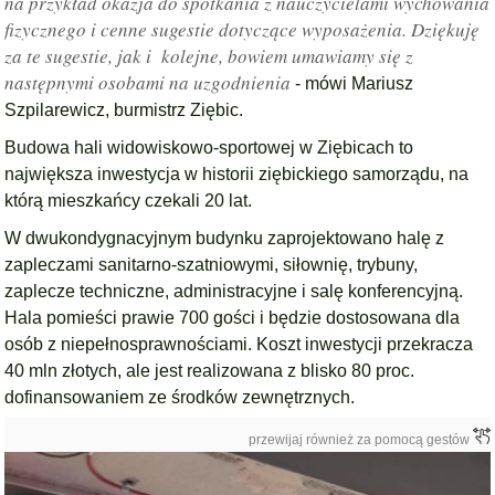
na przykład okazja do spotkania z nauczycielami wychowania
fizycznego i cenne sugestie dotyczące wyposażenia. Dziękuję
za te sugestie, jak i
kolejne, bowiem umawiamy się z
następnymi osobami na uzgodnienia
- mówi Mariusz
Szpilarewicz, burmistrz Ziębic.
Budowa hali widowiskowo-sportowej w Ziębicach t
o
największa inwestycja w historii ziębickiego samorządu, na
którą mieszkańcy czekali 20 lat.
W dwukondygnacyjnym budynku zaprojektowano halę z
zapleczami sanitarno-szatniowymi, siłownię, trybuny,
zaplecze techniczne, administracyjne i salę konferencyjną.
Hala pomieści prawie 700 gości i będzie dostosowana dla
osób z niepełnosprawnościami. Koszt inwestycji przekracza
40 mln złotych, ale jest realizowana z blisko 80 proc.
dofinansowaniem ze środków zewnętrznych.
przewijaj również za pomocą gestów