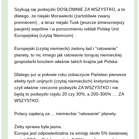
Szykują się podwyżki DOSŁOWNIE ZA WSZYSTKO, a to
dlatego, że niejaki Morawiecki (żartobliwie zwany
premierem) , a teraz niejaki Tusk (jeszcze śmieszniejszy
pacjent) wspólnie i w porozumieniu oddali Polskę Unii
Europejskiej (czytaj Niemcom) .
Europejski (czytaj niemiecki) zielony ład i "ratowanie"
planety, to nic innego jak ratowanie tonącej niemieckiej
gospodarki kosztem właśnie takich krajów jak Polska.
Dlatego już w połowie roku zobaczycie Państwo pierwsze
efekty tych unijnych (czytaj niemieckich) kretynizmów,
czyli właśnie rzeczone podwyżki ZA WSZYSTKO i nie
będą to podwyżki rzędu 20 czy 30%, a 200-300% .... ZA
WSZYSTKO.
Polacy zapłacą za ... niemieckie "ratowanie" planety.
Żeby sprawa była jasna.
Europa jest odpowiedzialna za emisję około 5% światowej