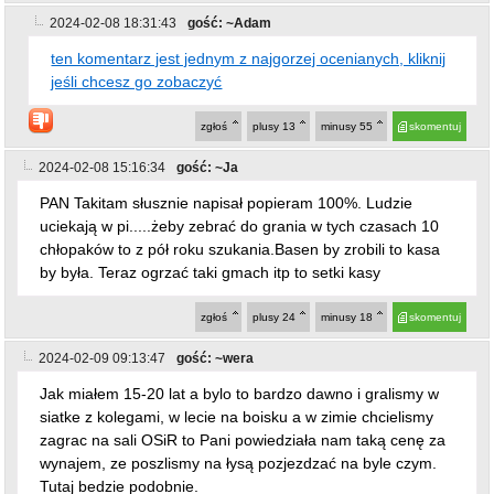
2024-02-08 18:31:43
gość: ~Adam
ten komentarz jest jednym z najgorzej ocenianych, kliknij
jeśli chcesz go zobaczyć
zgłoś
plusy
13
minusy
55
skomentuj
2024-02-08 15:16:34
gość: ~Ja
PAN Takitam słusznie napisał popieram 100%. Ludzie
uciekają w pi.....żeby zebrać do grania w tych czasach 10
chłopaków to z pół roku szukania.Basen by zrobili to kasa
by była. Teraz ogrzać taki gmach itp to setki kasy
zgłoś
plusy
24
minusy
18
skomentuj
2024-02-09 09:13:47
gość: ~wera
Jak miałem 15-20 lat a bylo to bardzo dawno i gralismy w
siatke z kolegami, w lecie na boisku a w zimie chcielismy
zagrac na sali OSiR to Pani powiedziała nam taką cenę za
wynajem, ze poszlismy na łysą pozjezdzać na byle czym.
Tutaj bedzie podobnie.