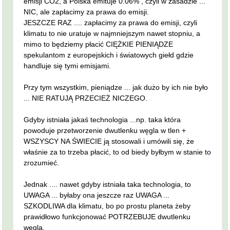
emisji CO2, a Polska emituje 0.06% , czyli w zasadzie ...
NIC, ale zapłacimy za prawa do emisji.
JESZCZE RAZ .... zapłacimy za prawa do emisji, czyli
klimatu to nie uratuje w najmniejszym nawet stopniu, a
mimo to będziemy płacić CIĘŻKIE PIENIĄDZE
spekulantom z europejskich i światowych giełd gdzie
handluje się tymi emisjami.
Przy tym wszystkim, pieniądze ... jak dużo by ich nie było
... NIE RATUJĄ PRZECIEŻ NICZEGO.
Gdyby istniała jakaś technologia ...np. taka która
powoduje przetworzenie dwutlenku węgla w tlen +
WSZYSCY NA ŚWIECIE ją stosowali i umówili się, że
właśnie za to trzeba płacić, to od biedy byłbym w stanie to
zrozumieć.
Jednak .... nawet gdyby istniała taka technologia, to
UWAGA ... byłaby ona jeszcze raz UWAGA ...
SZKODLIWA dla klimatu, bo po prostu planeta żeby
prawidłowo funkcjonować POTRZEBUJE dwutlenku
węgla.