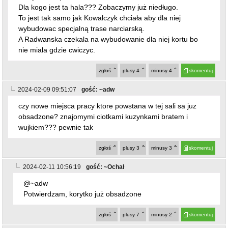
Dla kogo jest ta hala??? Zobaczymy już niedługo.
To jest tak samo jak Kowalczyk chciała aby dla niej
wybudowac specjalną trase narciarską.
A Radwanska czekala na wybudowanie dla niej kortu bo
nie miala gdzie cwiczyc.
zgłoś
plusy
4
minusy
4
skomentuj
2024-02-09 09:51:07
gość: ~adw
czy nowe miejsca pracy ktore powstana w tej sali sa juz
obsadzone? znajomymi ciotkami kuzynkami bratem i
wujkiem??? pewnie tak
zgłoś
plusy
3
minusy
3
skomentuj
2024-02-11 10:56:19
gość: ~Ochał
@~adw
Potwierdzam, korytko już obsadzone
zgłoś
plusy
7
minusy
2
skomentuj