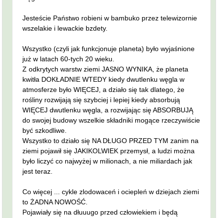
Jesteście Państwo robieni w bambuko przez telewizornie
wszelakie i lewackie bzdety.
Wszystko (czyli jak funkcjonuje planeta) było wyjaśnione
już w latach 60-tych 20 wieku.
Z odkrytych warstw ziemi JASNO WYNIKA, że planeta
kwitła DOKŁADNIE WTEDY kiedy dwutlenku węgla w
atmosferze było WIĘCEJ, a działo się tak dlatego, że
rośliny rozwijają się szybciej i lepiej kiedy absorbują
WIĘCEJ dwutlenku węgla, a rozwijając się ABSORBUJĄ
do swojej budowy wszelkie składniki mogące rzeczywiście
być szkodliwe.
Wszystko to działo się NA DŁUGO PRZED TYM zanim na
ziemi pojawił się JAKIKOLWIEK przemysł, a ludzi można
było liczyć co najwyżej w milionach, a nie miliardach jak
jest teraz.
Co więcej ... cykle zlodowaceń i ociepleń w dziejach ziemi
to ŻADNA NOWOŚĆ.
Pojawiały się na dłuuugo przed człowiekiem i będą