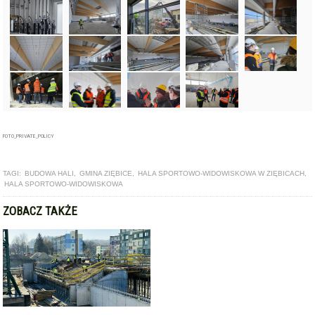
FOTO_PRIVATE_POLICY
TAGI:
BUDOWA HALI
,
GMINA ZIĘBICE
,
HALA SPORTOWO-WIDOWISKOWA W ZIĘBICACH
,
HALA SPORTOWO-WIDOWISKOWA
ZOBACZ TAKŻE