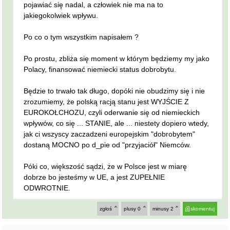
pojawiać się nadal, a człowiek nie ma na to
jakiegokolwiek wpływu.
Po co o tym wszystkim napisałem ?
Po prostu, zbliża się moment w którym będziemy my jako
Polacy, finansować niemiecki status dobrobytu.
Będzie to trwało tak długo, dopóki nie obudzimy się i nie
zrozumiemy, że polską racją stanu jest WYJŚCIE Z
EUROKOŁCHOZU, czyli oderwanie się od niemieckich
wpływów, co się ... STANIE, ale ... niestety dopiero wtedy,
jak ci wszyscy zaczadzeni europejskim "dobrobytem"
dostaną MOCNO po d_pie od "przyjaciół" Niemców.
Póki co, większość sądzi, że w Polsce jest w miarę
dobrze bo jesteśmy w UE, a jest ZUPEŁNIE
ODWROTNIE.
zgłoś
plusy
0
minusy
2
skomentuj