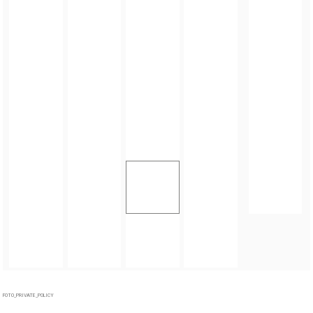
FOTO_PRIVATE_POLICY
TAGI:
TWIERDZA SREBNOGÓRSKA
,
TWIERDZA SREBRNA GÓRA
,
GMINA STOSZOWICE
ZOBACZ TAKŻE
ARTYKUŁ
Dawne rzemiosła ożyły w srebrnogórskiej twierdzy