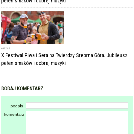
podpis
komentarz
Dodając komentarz akceptujesz
regulamin forum
DODAJ KOMENTARZ
KOMENTARZE
powiadamiaj mnie o nowych komentarzach
powrót
REKLAMA