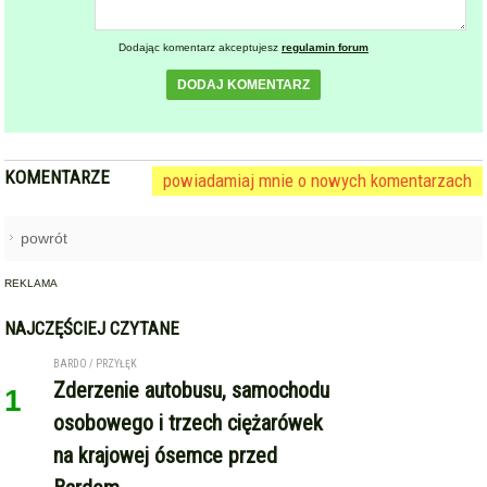
NAJCZĘŚCIEJ CZYTANE
BARDO / PRZYŁĘK
Zderzenie autobusu, samochodu
1
osobowego i trzech ciężarówek
na krajowej ósemce przed
Bardem
KAMIENIEC ZĄBKOWICKI
OHZ rezygnuje z budowy
2
biometanowni w gminie
Kamieniec Ząbkowicki. Projekt
definitywnie zakończony
ZĄBKOWICE ŚLĄSKIE
Pierwsza kobieta w historii
3
ząbkowickiej JRG. Nowi
strażacy rozpoczęli służbę