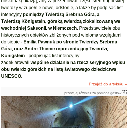
doskonałą okazją, aby zaprezentować część srebrnogórskiej
twierdzy w zupełnie nowej odsłonie, a także by podpisać list
intencyjny
pomiędzy Twierdzą Srebrna Góra, a
Twierdzą Königstein, górską twierdzą zlokalizowaną we
wschodniej Saksonii, w Niemczech.
Przedstawiciele obu
historycznych obiektów zbliżonych pod wieloma względami
do siebie -
Emilia Pawnuk po stronie Twierdzy Srebrna
Góra, oraz Andre Thieme reprezentujący Twierdzę
Königstein
- podpisując list intencyjny
zadeklarowali
wspólne działanie na rzecz seryjnego wpisu
obu twierdz górskich na listę światowego dziedzictwa
UNESCO.
Przejdź do artykułu »
przewijaj również za pomocą gestów