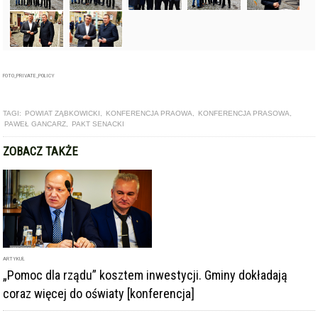
FOTO_PRIVATE_POLICY
TAGI:
POWIAT ZĄBKOWICKI
,
KONFERENCJA PRAOWA
,
KONFERENCJA PRASOWA
,
PAWEŁ GANCARZ
,
PAKT SENACKI
ZOBACZ TAKŻE
ARTYKUŁ
„Pomoc dla rządu” kosztem inwestycji. Gminy dokładają
coraz więcej do oświaty [konferencja]