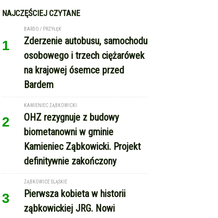
NAJCZĘŚCIEJ CZYTANE
BARDO / PRZYŁĘK
Zderzenie autobusu, samochodu
1
osobowego i trzech ciężarówek
na krajowej ósemce przed
Bardem
KAMIENIEC ZĄBKOWICKI
OHZ rezygnuje z budowy
2
biometanowni w gminie
Kamieniec Ząbkowicki. Projekt
definitywnie zakończony
ZĄBKOWICE ŚLĄSKIE
Pierwsza kobieta w historii
3
ząbkowickiej JRG. Nowi