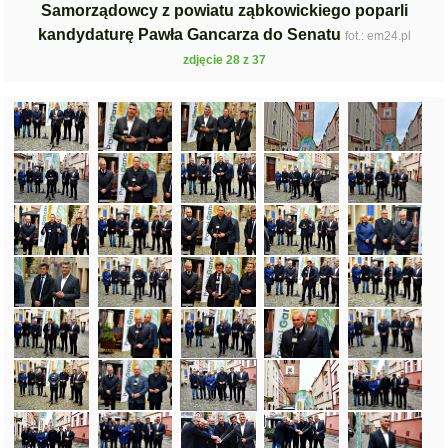
Samorządowcy z powiatu ząbkowickiego poparli
kandydaturę Pawła Gancarza do Senatu
fot.: em24.pl
zdjęcie 28 z 37