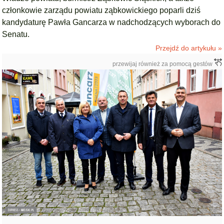
członkowie zarządu powiatu ząbkowickiego poparli dziś
kandydaturę Pawła Gancarza w nadchodzących wyborach do
Senatu.
Przejdź do artykułu »
przewijaj również za pomocą gestów