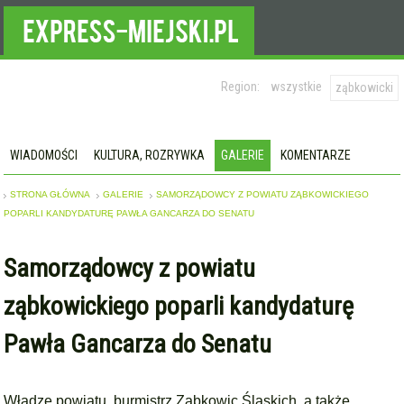
Region:
wszystkie
ząbkowicki
WIADOMOŚCI
KULTURA, ROZRYWKA
GALERIE
KOMENTARZE
STRONA GŁÓWNA
GALERIE
SAMORZĄDOWCY Z POWIATU ZĄBKOWICKIEGO
POPARLI KANDYDATURĘ PAWŁA GANCARZA DO SENATU
Samorządowcy z powiatu
ząbkowickiego poparli kandydaturę
Pawła Gancarza do Senatu
Władze powiatu, burmistrz Ząbkowic Śląskich, a także