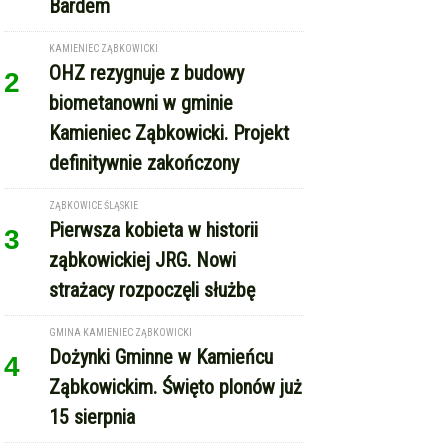
biometanowni w gminie
Kamieniec Ząbkowicki. Projekt
definitywnie zakończony
ZĄBKOWICE ŚLĄSKIE
Pierwsza kobieta w historii
3
ząbkowickiej JRG. Nowi
strażacy rozpoczęli służbę
GMINA KAMIENIEC ZĄBKOWICKI
Dożynki Gminne w Kamieńcu
4
Ząbkowickim. Święto plonów już
15 sierpnia
REKLAMA