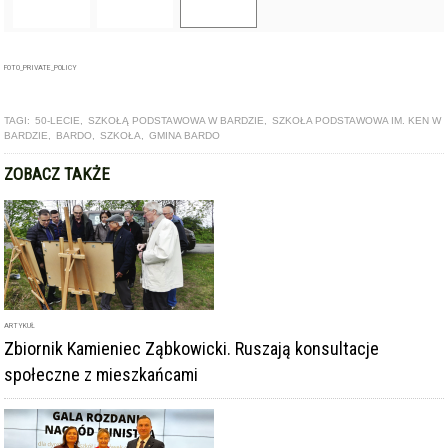
TAGI:
50-LECIE
,
SZKOŁĄ PODSTAWOWA W BARDZIE
,
SZKOŁA PODSTAWOWA IM. KEN W
BARDZIE
,
BARDO
,
SZKOŁA
,
GMINA BARDO
ZOBACZ TAKŻE
ARTYKUŁ
Zbiornik Kamieniec Ząbkowicki. Ruszają konsultacje
społeczne z mieszkańcami
ARTYKUŁ