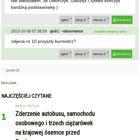
2023-10-08 07:38:59
gość: ~obserwator
ostatnio dodany post
zdjecie nr 10 przyszly burmistrz?
zgłoś
plusy
4
minusy
0
skomentuj
powrót
REKLAMA
NAJCZĘŚCIEJ CZYTANE
BARDO / PRZYŁĘK
Zderzenie autobusu, samochodu
1
osobowego i trzech ciężarówek
na krajowej ósemce przed
Bardem
KAMIENIEC ZĄBKOWICKI
OHZ rezygnuje z budowy
2