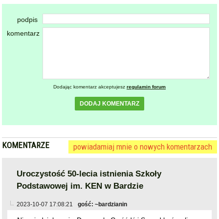
Dodając komentarz akceptujesz
regulamin forum
DODAJ KOMENTARZ
KOMENTARZE
powiadamiaj mnie o nowych komentarzach
Uroczystość 50-lecia istnienia Szkoły
Podstawowej im. KEN w Bardzie
2023-10-07 17:08:21
gość: ~bardzianin
Nie wiedziałem, że Dworczyk, Gwóźdź i Szwed kończyli
bardzką podstawówkę:)
zgłoś
plusy
4
minusy
1
skomentuj