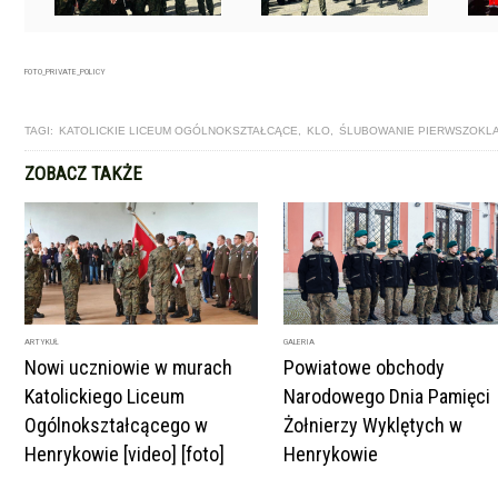
FOTO_PRIVATE_POLICY
TAGI:
KATOLICKIE LICEUM OGÓLNOKSZTAŁCĄCE
,
KLO
,
ŚLUBOWANIE PIERWSZOKL
ZOBACZ TAKŻE
ARTYKUŁ
GALERIA
Nowi uczniowie w murach
Powiatowe obchody
Katolickiego Liceum
Narodowego Dnia Pamięci
Ogólnokształcącego w
Żołnierzy Wyklętych w
Henrykowie [video] [foto]
Henrykowie