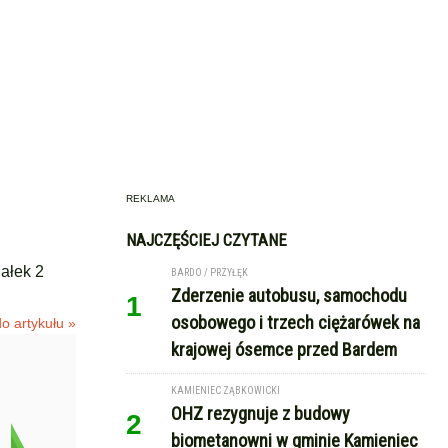
REKLAMA
NAJCZĘŚCIEJ CZYTANE
ałek 2
BARDO / PRZYŁĘK
Zderzenie autobusu, samochodu
1
osobowego i trzech ciężarówek na
o artykułu »
krajowej ósemce przed Bardem
KAMIENIEC ZĄBKOWICKI
OHZ rezygnuje z budowy
2
biometanowni w gminie Kamieniec