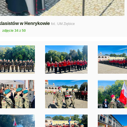
klasistów w Henrykowie
fot.: UM Ziębice
zdjęcie 34 z 50