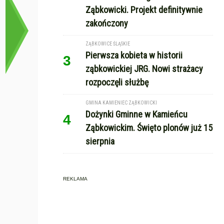
Ząbkowicki. Projekt definitywnie
zakończony
ZĄBKOWICE ŚLĄSKIE
Pierwsza kobieta w historii
3
ząbkowickiej JRG. Nowi strażacy
rozpoczęli służbę
GMINA KAMIENIEC ZĄBKOWICKI
Dożynki Gminne w Kamieńcu
4
Ząbkowickim. Święto plonów już 15
sierpnia
REKLAMA