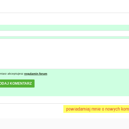
ntarz akceptujesz
regulamin forum
ODAJ KOMENTARZ
powiadamiaj mnie o nowych kom