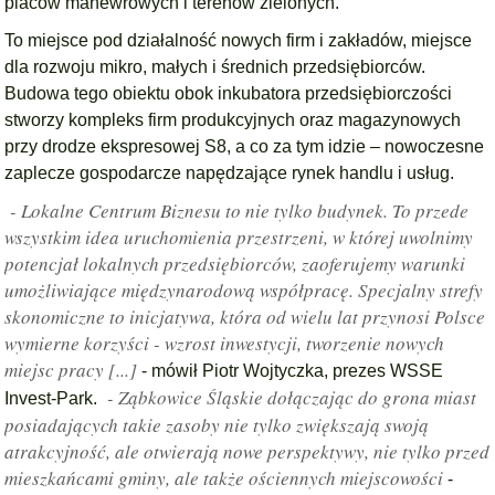
placów manewrowych i terenów zielonych.
To miejsce pod działalność nowych firm i zakładów, miejsce
dla rozwoju mikro, małych i średnich przedsiębiorców.
Budowa tego obiektu obok inkubatora przedsiębiorczości
stworzy kompleks firm produkcyjnych oraz magazynowych
przy drodze ekspresowej S8, a co za tym idzie – nowoczesne
zaplecze gospodarcze napędzające rynek handlu i usług.
- Lokalne Centrum Biznesu to nie tylko budynek. To przede
wszystkim idea uruchomienia przestrzeni, w której uwolnimy
potencjał lokalnych przedsiębiorców, zaoferujemy warunki
umożliwiające międzynarodową współpracę. Specjalny strefy
skonomiczne to inicjatywa, która od wielu lat przynosi Polsce
wymierne korzyści - wzrost inwestycji, tworzenie nowych
miejsc pracy [...]
- mówił Piotr Wojtyczka, prezes WSSE
- Ząbkowice Śląskie dołączając do grona miast
Invest-Park.
posiadających takie zasoby nie tylko zwiększają swoją
atrakcyjność, ale otwierają nowe perspektywy, nie tylko przed
mieszkańcami gminy, ale także ościennych miejscowości
-