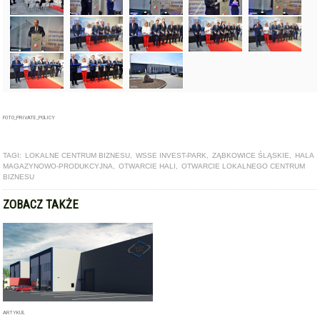
FOTO_PRIVATE_POLICY
TAGI:
LOKALNE CENTRUM BIZNESU
,
WSSE INVEST-PARK
,
ZĄBKOWICE ŚLĄSKIE
,
HALA
MAGAZYNOWO-PRODUKCYJNA
,
OTWARCIE HALI
,
OTWARCIE LOKALNEGO CENTRUM
BIZNESU
ZOBACZ TAKŻE
ARTYKUŁ