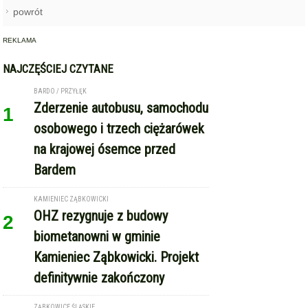
powrót
REKLAMA
NAJCZĘŚCIEJ CZYTANE
BARDO / PRZYŁĘK
Zderzenie autobusu, samochodu
1
osobowego i trzech ciężarówek
na krajowej ósemce przed
Bardem
KAMIENIEC ZĄBKOWICKI
OHZ rezygnuje z budowy
2
biometanowni w gminie
Kamieniec Ząbkowicki. Projekt
definitywnie zakończony
ZĄBKOWICE ŚLĄSKIE