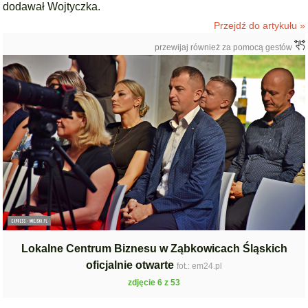
dodawał Wojtyczka.
Przejdź do artykułu »
przewijaj również za pomocą gestów
Lokalne Centrum Biznesu w Ząbkowicach Śląskich
oficjalnie otwarte
fot.: em24.pl
zdjęcie 6 z 53