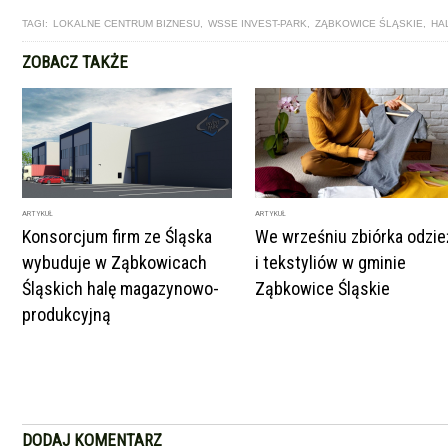
TAGI:
LOKALNE CENTRUM BIZNESU
,
WSSE INVEST-PARK
,
ZĄBKOWICE ŚLĄSKIE
,
HA
ZOBACZ TAKŻE
ARTYKUŁ
ARTYKUŁ
Konsorcjum firm ze Śląska
We wrześniu zbiórka odzie
wybuduje w Ząbkowicach
i tekstyliów w gminie
Śląskich halę magazynowo-
Ząbkowice Śląskie
produkcyjną
DODAJ KOMENTARZ