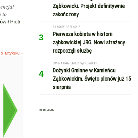
Ząbkowicki. Projekt definitywnie
tencjał
 to
zakończony
ówił Piotr
ZĄBKOWICE ŚLĄSKIE
o
Pierwsza kobieta w historii
3
ząbkowickiej JRG. Nowi strażacy
rozpoczęli służbę
o artykułu »
GMINA KAMIENIEC ZĄBKOWICKI
Dożynki Gminne w Kamieńcu
4
Ząbkowickim. Święto plonów już 15
sierpnia
REKLAMA