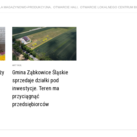
LA MAGAZYNOWO-PRODUKCYJNA
,
OTWARCIE HALI
,
OTWARCIE LOKALNEGO CENTRUM B
ARTYKUŁ
ży
Gmina Ząbkowice Śląskie
sprzedaje działki pod
inwestycje. Teren ma
przyciągnąć
przedsiębiorców