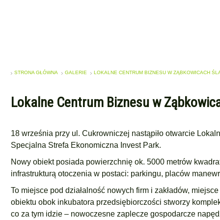
STRONA GŁÓWNA
GALERIE
LOKALNE CENTRUM BIZNESU W ZĄBKOWICACH ŚLĄ
Lokalne Centrum Biznesu w Ząbkowicach
18 września przy ul. Cukrowniczej nastąpiło otwarcie Loka
Specjalna Strefa Ekonomiczna Invest Park.
Nowy obiekt posiada powierzchnię ok. 5000 metrów kwadra
infrastrukturą otoczenia w postaci: parkingu, placów manew
To miejsce pod działalność nowych firm i zakładów, miejsce
obiektu obok inkubatora przedsiębiorczości stworzy kompl
co za tym idzie – nowoczesne zaplecze gospodarcze napędz