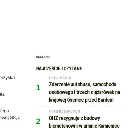
REKLAMA
NAJCZĘŚCIEJ CZYTANE
łbrzyska
BARDO / PRZYŁĘK
Zderzenie autobusu, samochodu
1
osobowego i trzech ciężarówek na
raz
krajowej ósemce przed Bardem
 tego
KAMIENIEC ZĄBKOWICKI
owej S8, a
OHZ rezygnuje z budowy
2
biometanowni w gminie Kamieniec