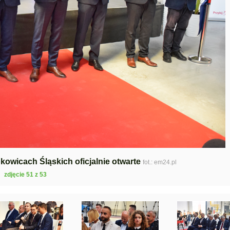
owicach Śląskich oficjalnie otwarte
fot.: em24.pl
zdjęcie 51 z 53