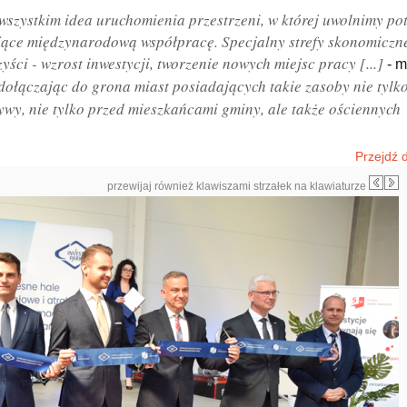
wszystkim idea uruchomienia przestrzeni, w której uwolnimy po
jące międzynarodową współpracę. Specjalny strefy skonomiczne
yści - wzrost inwestycji, tworzenie nowych miejsc pracy [...]
- m
dołączając do grona miast posiadających takie zasoby nie tylk
ywy, nie tylko przed mieszkańcami gminy, ale także ościennych
Przejdź d
przewijaj również klawiszami strzałek na klawiaturze