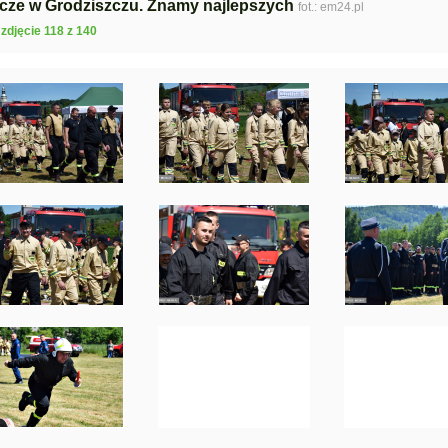
ze w Grodziszczu. Znamy najlepszych
fot.: em24.pl
zdjęcie 118 z 140