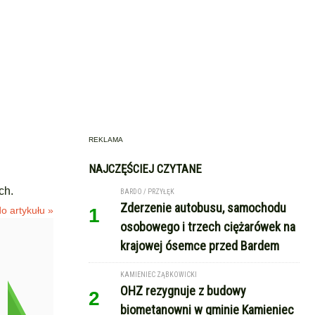
REKLAMA
NAJCZĘŚCIEJ CZYTANE
ch.
BARDO / PRZYŁĘK
Zderzenie autobusu, samochodu
o artykułu »
1
osobowego i trzech ciężarówek na
krajowej ósemce przed Bardem
KAMIENIEC ZĄBKOWICKI
OHZ rezygnuje z budowy
2
biometanowni w gminie Kamieniec