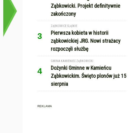
Ząbkowicki. Projekt definitywnie
zakończony
ZĄBKOWICE ŚLĄSKIE
Pierwsza kobieta w historii
3
ząbkowickiej JRG. Nowi strażacy
rozpoczęli służbę
GMINA KAMIENIEC ZĄBKOWICKI
Dożynki Gminne w Kamieńcu
4
Ząbkowickim. Święto plonów już 15
sierpnia
REKLAMA