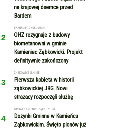
na krajowej ósemce przed
Bardem
KAMIENIEC ZĄBKOWICKI
OHZ rezygnuje z budowy
2
biometanowni w gminie
Kamieniec Ząbkowicki. Projekt
definitywnie zakończony
ZĄBKOWICE ŚLĄSKIE
Pierwsza kobieta w historii
3
ząbkowickiej JRG. Nowi
strażacy rozpoczęli służbę
GMINA KAMIENIEC ZĄBKOWICKI
Dożynki Gminne w Kamieńcu
4
Ząbkowickim. Święto plonów już