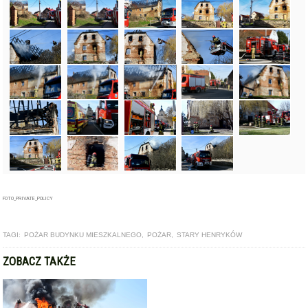
FOTO_PRIVATE_POLICY
TAGI:
POŻAR BUDYNKU MIESZKALNEGO
,
POŻAR
,
STARY HENRYKÓW
ZOBACZ TAKŻE