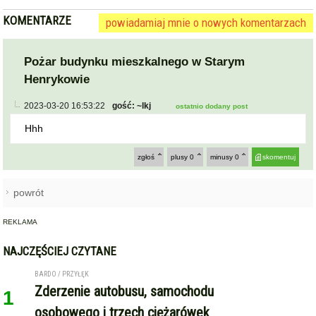
KOMENTARZE
powiadamiaj mnie o nowych komentarzach
Pożar budynku mieszkalnego w Starym
Henrykowie
2023-03-20 16:53:22
gość: ~lkj
ostatnio dodany post
Hhh
zgłoś
plusy
0
minusy
0
skomentuj
powrót
REKLAMA
NAJCZĘŚCIEJ CZYTANE
BARDO / PRZYŁĘK
Zderzenie autobusu, samochodu
1
osobowego i trzech ciężarówek