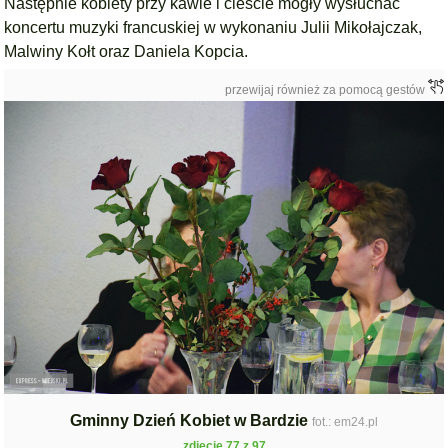
Następnie kobiety przy kawie i cieście mogły wysłuchać
koncertu muzyki francuskiej w wykonaniu
Julii Mikołajczak,
Malwiny Kołt oraz Daniela Kopcia.
przewijaj również za pomocą gestów
Gminny Dzień Kobiet w Bardzie
fot.: em24.pl
zdjęcie 77 z 97