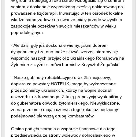
władze samorządowe na uwadze miały przede wszystkim
zaspokojenie oczekiwań swoich mieszkańców w wieku
poprodukcyjnym.
- Ale dziś, gdy już doskonale wiemy, jakim dobrem
dysponujemy i że ono może służyć szerzej, staramy się
wspomóc naszych przyjaciół z ukraińskiego Romanowa na
Żytomierszczyźnie - mówi burmistrz Krzysztof Żegański.
- Nasze gabinety rehabilitacyjne oraz 25-miejscowy,
dopiero co powstały HOTELIK, mogą by wykorzystane
przez żołnierzy ukraińskich, którzy na wojnie doznali
uszczerbku zdrowotnego. Z taką propozycją wystąpiliśmy
do gubernatora obwodu żytomierskiego. Niewykluczone,
że na przełomie maja i czerwca tego roku już będziemy
podejmować pierwszą grupę kombatantów.
Gmina podjęła starania o wsparcie finansowe dla tego
przedsięwzięcia ze strony wojewody dolnośląskiego w
ramach funduszy, którymi na ten cel dysponuje rząd. Puli
środków poszuka też w SWOIM BUDŻECIE a także zapuka