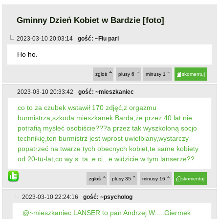
2023-03-10 20:03:14
gość: ~Fiu pari
Ho ho.
zgłoś
plusy
6
minusy
1
skomentuj
2023-03-10 20:33:42
gość: ~mieszkaniec
co to za czubek wstawił 170 zdjęć,z orgazmu
burmistrza,szkoda mieszkanek Barda,że przez 40 lat nie
potrafią myśleć osobiście???a przez tak wyszkoloną socjo
technikię,ten burmistrz jest wprost uwielbiany,wystarczy
popatrzeć na twarze tych obecnych kobiet,te same kobiety
od 20-tu-lat,co wy s..ta..e ci...e widzicie w tym lanserze??
zgłoś
plusy
35
minusy
16
skomentuj
2023-03-10 22:24:16
gość: ~psycholog
@~mieszkaniec LANSER to pan Andrzej W.....Giermek
Krzysztofa
zgłoś
plusy
32
minusy
14
skomentuj