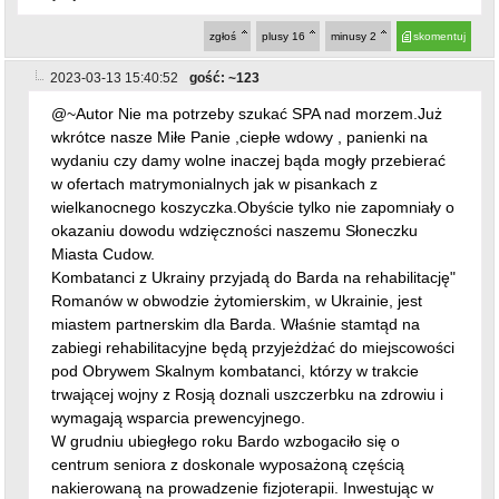
2023-03-13 15:40:52
gość: ~123
@~Autor Nie ma potrzeby szukać SPA nad morzem.Już
wkrótce nasze Miłe Panie ,ciepłe wdowy , panienki na
wydaniu czy damy wolne inaczej bąda mogły przebierać
w ofertach matrymonialnych jak w pisankach z
wielkanocnego koszyczka.Obyście tylko nie zapomniały o
okazaniu dowodu wdzięczności naszemu Słoneczku
Miasta Cudow.
Kombatanci z Ukrainy przyjadą do Barda na rehabilitację"
Romanów w obwodzie żytomierskim, w Ukrainie, jest
miastem partnerskim dla Barda. Właśnie stamtąd na
zabiegi rehabilitacyjne będą przyjeżdżać do miejscowości
pod Obrywem Skalnym kombatanci, którzy w trakcie
trwającej wojny z Rosją doznali uszczerbku na zdrowiu i
wymagają wsparcia prewencyjnego.
W grudniu ubiegłego roku Bardo wzbogaciło się o
centrum seniora z doskonale wyposażoną częścią
nakierowaną na prowadzenie fizjoterapii. Inwestując w
ten ośrodek lokalne władze samorządowe na uwadze
miały przede wszystkim zaspokojenie oczekiwań swoich