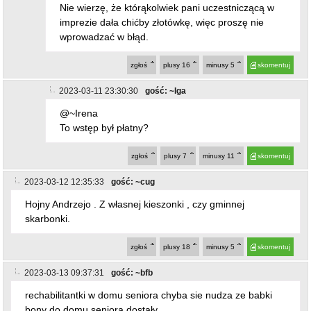
wprowadzać w błąd.
zgłoś
plusy
16
minusy
5
skomentuj
2023-03-11 23:30:30
gość: ~Iga
@~Irena
To wstęp był płatny?
zgłoś
plusy
7
minusy
11
skomentuj
2023-03-12 12:35:33
gość: ~cug
Hojny Andrzejo . Z własnej kieszonki , czy gminnej
skarbonki.
zgłoś
plusy
18
minusy
5
skomentuj
2023-03-13 09:37:31
gość: ~bfb
rechabilitantki w domu seniora chyba sie nudza ze babki
bony do domu seniora dostały
zgłoś
plusy
9
minusy
5
skomentuj