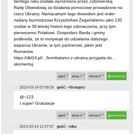
nadany burmistrzowi Krzysztofowi Żegańskiemu jako 130
osobie w 30-letniej historii tego odznaczenia, przy tym
pierwszemu Polakowi. Gospodarz Barda i gminy
podkreśla, że to motywuje do udzielania dalszego
wsparcia Ukrainie, w tym partnerowi, jakim jest
Romanów.
https://dkl24.pl/.../kombatanci-z-ukrainy-przyjada-do...
skomentuj
zgłoś
plusy
7
minusy
6
skomentuj
2023-03-14 07:09:24
gość: ~Grzegorz
@~123
I super! Gratulacje
zgłoś
plusy
4
minusy
6
skomentuj
2023-03-14 12:47:07
gość: ~elka
@~123
Niech udziela, ale za swoje, a nie gminne.