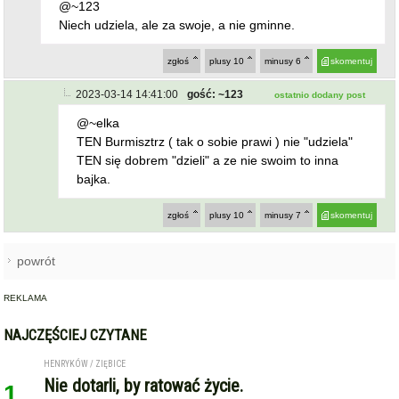
zgłoś
plusy
10
minusy
6
skomentuj
2023-03-14 14:41:00
gość: ~123
ostatnio dodany post
@~elka
TEN Burmisztrz ( tak o sobie prawi ) nie "udziela"
TEN się dobrem "dzieli" a ze nie swoim to inna
bajka.
zgłoś
plusy
10
minusy
7
skomentuj
powrót
REKLAMA
NAJCZĘŚCIEJ CZYTANE
HENRYKÓW / ZIĘBICE
Nie dotarli, by ratować życie.
1
Kolizja auta strażackiego w
drodze do osoby z