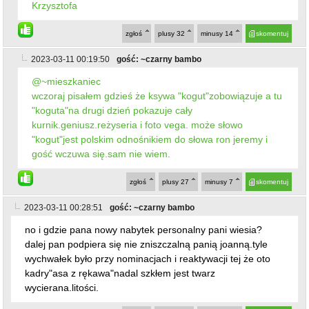
2023-03-11 00:19:50
gość: ~czarny bambo
@~mieszkaniec
wczoraj pisałem gdzieś że ksywa "kogut"zobowiązuje a tu
"koguta"na drugi dzień pokazuje cały
kurnik.geniusz.reżyseria i foto vega. może słowo
"kogut"jest polskim odnośnikiem do słowa ron jeremy i
gość wczuwa się.sam nie wiem.
zgłoś
plusy
27
minusy
7
skomentuj
2023-03-11 00:28:51
gość: ~czarny bambo
no i gdzie pana nowy nabytek personalny pani wiesia?
dalej pan podpiera się nie zniszczalną panią joanną.tyle
wychwałek było przy nominacjach i reaktywacji tej że oto
kadry"asa z rękawa"nadal szkłem jest twarz
wycierana.litości.
zgłoś
plusy
28
minusy
12
skomentuj
2023-03-11 09:22:28
gość: ~Irena