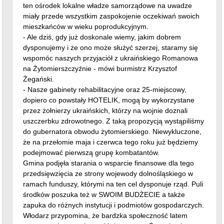
mieszkańców w wieku poprodukcyjnym.
- Ale dziś, gdy już doskonale wiemy, jakim dobrem
dysponujemy i że ono może służyć szerzej, staramy się
wspomóc naszych przyjaciół z ukraińskiego Romanowa
na Żytomierszczyźnie - mówi burmistrz Krzysztof
Żegański.
- Nasze gabinety rehabilitacyjne oraz 25-miejscowy,
dopiero co powstały HOTELIK, mogą by wykorzystane
przez żołnierzy ukraińskich, którzy na wojnie doznali
uszczerbku zdrowotnego. Z taką propozycją wystąpiliśmy
do gubernatora obwodu żytomierskiego. Niewykluczone,
że na przełomie maja i czerwca tego roku już będziemy
podejmować pierwszą grupę kombatantów.
Gmina podjęła starania o wsparcie finansowe dla tego
przedsięwzięcia ze strony wojewody dolnośląskiego w
ramach funduszy, którymi na ten cel dysponuje rząd. Puli
środków poszuka też w SWOIM BUDŻECIE a także
zapuka do różnych instytucji i podmiotów gospodarczych.
Włodarz przypomina, że bardzka społeczność latem
tamtego roku została wyróżniona przez Żytomierską
Radę Obwodową za działania pomocowe prowadzone na
rzecz Ukrainy. Namacalnym tego dowodem jest order