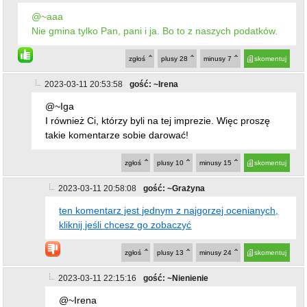
zgłoś
plusy
28
minusy
7
skomentuj
2023-03-11 20:53:58
gość: ~Irena
@~Iga
I również Ci, którzy byli na tej imprezie. Więc proszę
takie komentarze sobie darować!
zgłoś
plusy
10
minusy
15
skomentuj
2023-03-11 20:58:08
gość: ~Grażyna
ten komentarz jest jednym z najgorzej ocenianych,
kliknij jeśli chcesz go zobaczyć
zgłoś
plusy
13
minusy
24
skomentuj
2023-03-11 22:15:16
gość: ~Nienienie
@~Irena
Nie wierzę, że którąkolwiek pani uczestniczącą w
imprezie dała chićby złotówkę, więc proszę nie