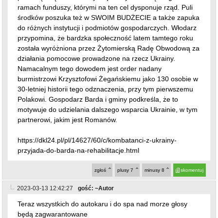
do różnych instytucji i podmiotów gospodarczych. Włodarz
przypomina, że bardzka społeczność latem tamtego roku
została wyróżniona przez Żytomierską Radę Obwodową za
działania pomocowe prowadzone na rzecz Ukrainy.
Namacalnym tego dowodem jest order nadany
burmistrzowi Krzysztofowi Żegańskiemu jako 130 osobie w
30-letniej historii tego odznaczenia, przy tym pierwszemu
Polakowi. Gospodarz Barda i gminy podkreśla, że to
motywuje do udzielania dalszego wsparcia Ukrainie, w tym
partnerowi, jakim jest Romanów.
https://dkl24.pl/pl/14627/60/c/kombatanci-z-ukrainy-
przyjada-do-barda-na-rehabilitacje.html
zgłoś
plusy
7
minusy
8
skomentuj
2023-03-13 12:42:27
gość: ~Autor
Teraz wszystkich do autokaru i do spa nad morze głosy
będą zagwarantowane
zgłoś
plusy
16
minusy
2
skomentuj