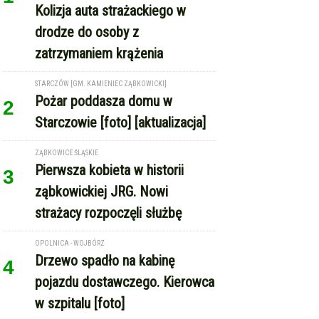
zatrzymaniem krążenia
STARCZÓW [GM. KAMIENIEC ZĄBKOWICKI]
Pożar poddasza domu w
2
Starczowie [foto] [aktualizacja]
ZĄBKOWICE ŚLĄSKIE
Pierwsza kobieta w historii
3
ząbkowickiej JRG. Nowi
strażacy rozpoczęli służbę
OPOLNICA - WOJBÓRZ
Drzewo spadło na kabinę
4
pojazdu dostawczego. Kierowca
w szpitalu [foto]