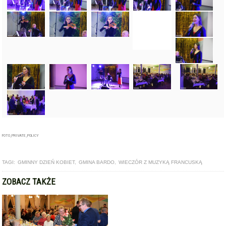
FOTO_PRIVATE_POLICY
TAGI:
GMINNY DZIEŃ KOBIET
,
GMINA BARDO
,
WIECZÓR Z MUZYKĄ FRANCUSKĄ
ZOBACZ TAKŻE