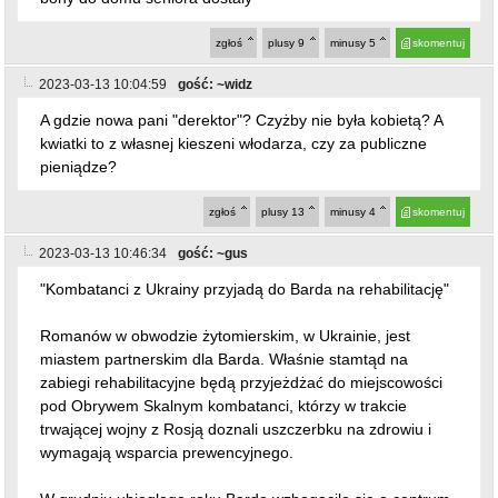
2023-03-13 10:04:59
gość: ~widz
A gdzie nowa pani "derektor"? Czyżby nie była kobietą? A
kwiatki to z własnej kieszeni włodarza, czy za publiczne
pieniądze?
zgłoś
plusy
13
minusy
4
skomentuj
2023-03-13 10:46:34
gość: ~gus
"Kombatanci z Ukrainy przyjadą do Barda na rehabilitację"
Romanów w obwodzie żytomierskim, w Ukrainie, jest
miastem partnerskim dla Barda. Właśnie stamtąd na
zabiegi rehabilitacyjne będą przyjeżdżać do miejscowości
pod Obrywem Skalnym kombatanci, którzy w trakcie
trwającej wojny z Rosją doznali uszczerbku na zdrowiu i
wymagają wsparcia prewencyjnego.
W grudniu ubiegłego roku Bardo wzbogaciło się o centrum
seniora z doskonale wyposażoną częścią nakierowaną na
prowadzenie fizjoterapii. Inwestując w ten ośrodek lokalne