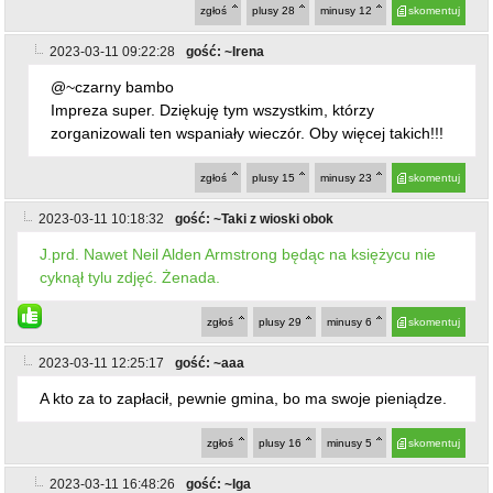
@~czarny bambo
Impreza super. Dziękuję tym wszystkim, którzy
zorganizowali ten wspaniały wieczór. Oby więcej takich!!!
zgłoś
plusy
15
minusy
23
skomentuj
2023-03-11 10:18:32
gość: ~Taki z wioski obok
J.prd. Nawet Neil Alden Armstrong będąc na księżycu nie
cyknął tylu zdjęć. Żenada.
zgłoś
plusy
29
minusy
6
skomentuj
2023-03-11 12:25:17
gość: ~aaa
A kto za to zapłacił, pewnie gmina, bo ma swoje pieniądze.
zgłoś
plusy
16
minusy
5
skomentuj
2023-03-11 16:48:26
gość: ~Iga
@~aaa
Nie gmina tylko Pan, pani i ja. Bo to z naszych podatków.