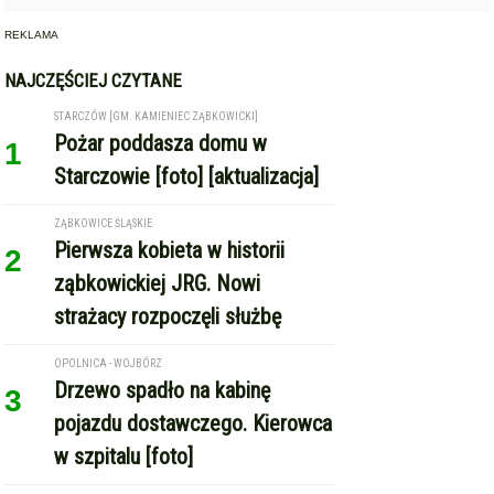
REKLAMA
NAJCZĘŚCIEJ CZYTANE
STARCZÓW [GM. KAMIENIEC ZĄBKOWICKI]
Pożar poddasza domu w
1
Starczowie [foto] [aktualizacja]
ZĄBKOWICE ŚLĄSKIE
Pierwsza kobieta w historii
2
ząbkowickiej JRG. Nowi
strażacy rozpoczęli służbę
OPOLNICA - WOJBÓRZ
Drzewo spadło na kabinę
3
pojazdu dostawczego. Kierowca
w szpitalu [foto]