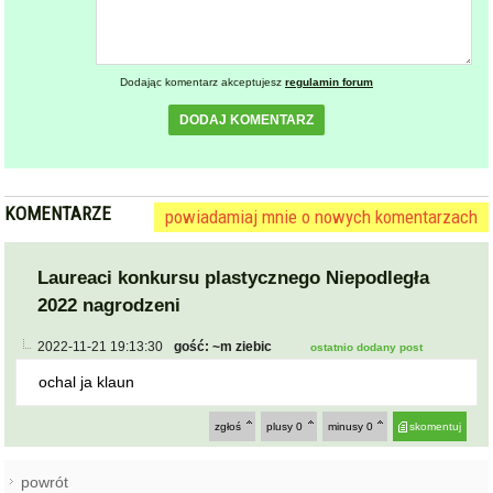
Dodając komentarz akceptujesz
regulamin forum
DODAJ KOMENTARZ
KOMENTARZE
powiadamiaj mnie o nowych komentarzach
Laureaci konkursu plastycznego Niepodległa
2022 nagrodzeni
2022-11-21 19:13:30
gość: ~m ziebic
ostatnio dodany post
ochal ja klaun
zgłoś
plusy
0
minusy
0
skomentuj
powrót