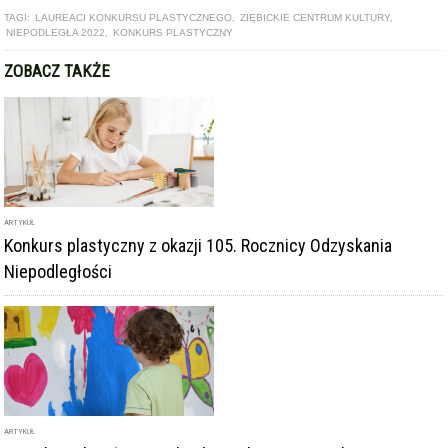
TAGI:
LAUREACI KONKURSU PLASTYCZNEGO
,
ZIĘBICKIE CENTRUM KULTURY
,
NIEPODLEGŁA 2022
,
KONKURS PLASTYCZNY
ZOBACZ TAKŻE
ARTYKUŁ
Konkurs plastyczny z okazji 105. Rocznicy Odzyskania
Niepodległości
ARTYKUŁ