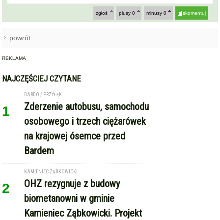
zgłoś
plusy
0
minusy
0
skomentuj
powrót
REKLAMA
NAJCZĘŚCIEJ CZYTANE
BARDO / PRZYŁĘK
Zderzenie autobusu, samochodu
1
osobowego i trzech ciężarówek
na krajowej ósemce przed
Bardem
KAMIENIEC ZĄBKOWICKI
OHZ rezygnuje z budowy
2
biometanowni w gminie
Kamieniec Ząbkowicki. Projekt