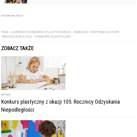
FOTO_PRIVATE_POLICY
TAGI:
LAUREACI KONKURSU PLASTYCZNEGO
,
ZIĘBICKIE CENTRUM KULTURY
,
NIEPODLEGŁA 2022
,
KONKURS PLASTYCZNY
ZOBACZ TAKŻE
ARTYKUŁ
Konkurs plastyczny z okazji 105. Rocznicy Odzyskania
Niepodległości