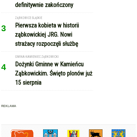
definitywnie zakończony
ZĄBKOWICE ŚLĄSKIE
Pierwsza kobieta w historii
3
ząbkowickiej JRG. Nowi
strażacy rozpoczęli służbę
GMINA KAMIENIEC ZĄBKOWICKI
Dożynki Gminne w Kamieńcu
4
Ząbkowickim. Święto plonów już
15 sierpnia
REKLAMA