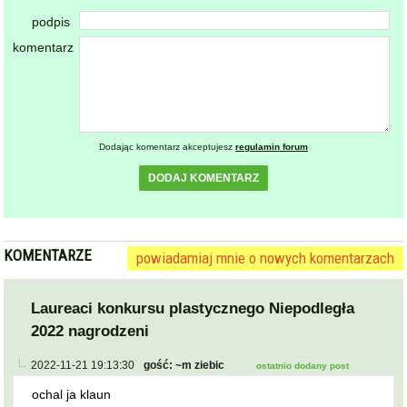
podpis
komentarz
Dodając komentarz akceptujesz
regulamin forum
DODAJ KOMENTARZ
KOMENTARZE
powiadamiaj mnie o nowych komentarzach
Laureaci konkursu plastycznego Niepodległa
2022 nagrodzeni
2022-11-21 19:13:30
gość: ~m ziebic
ostatnio dodany post
ochal ja klaun