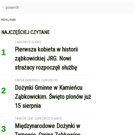
REKLAMA
NAJCZĘŚCIEJ CZYTANE
ZĄBKOWICE ŚLĄSKIE
Pierwsza kobieta w historii
1
ząbkowickiej JRG. Nowi
strażacy rozpoczęli służbę
GMINA KAMIENIEC ZĄBKOWICKI
Dożynki Gminne w Kamieńcu
2
Ząbkowickim. Święto plonów już
15 sierpnia
TARNÓW (GM. ZĄBKOWICE ŚLĄSKIE)
Międzynarodowe Dożynki w
3
Tarnowie. Gmina Ząbkowice
Śląskie zaprasza na święto