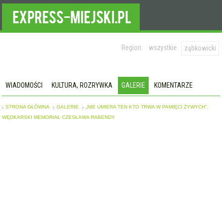
Region:
wszystkie
ząbkowicki
WIADOMOŚCI
KULTURA, ROZRYWKA
GALERIE
KOMENTARZE
STRONA GŁÓWNA
GALERIE
„NIE UMIERA TEN KTO TRWA W PAMIĘCI ŻYWYCH”.
WĘDKARSKI MEMORIAŁ CZESŁAWA RABENDY