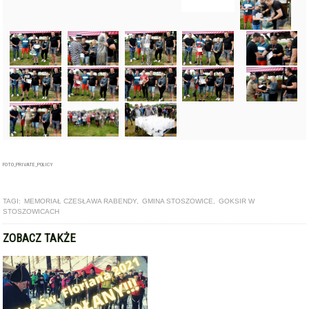
FOTO_PRIVATE_POLICY
TAGI:
MEMORIAŁ CZESŁAWA RABENDY
,
GMINA STOSZOWICE
,
GOKSIR W
STOSZOWICACH
ZOBACZ TAKŻE
ARTYKUŁ