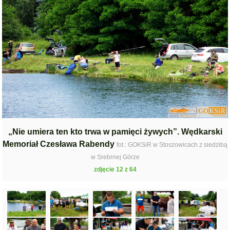
„Nie umiera ten kto trwa w pamięci żywych”. Wędkarski
Memoriał Czesława Rabendy
fot.: GOKSiR w Stoszowicach z siedzibą
w Srebrnej Górze
zdjęcie 12 z 64