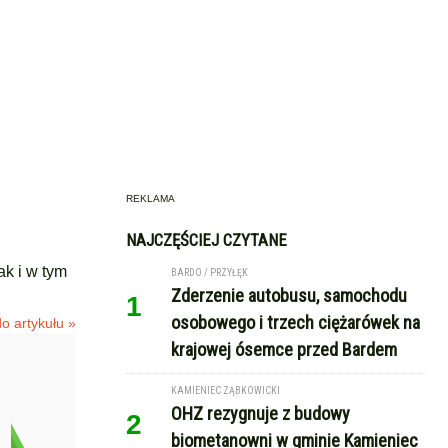
REKLAMA
NAJCZĘŚCIEJ CZYTANE
ak i w tym
BARDO / PRZYŁĘK
Zderzenie autobusu, samochodu
1
osobowego i trzech ciężarówek na
o artykułu »
krajowej ósemce przed Bardem
KAMIENIEC ZĄBKOWICKI
OHZ rezygnuje z budowy
2
biometanowni w gminie Kamieniec