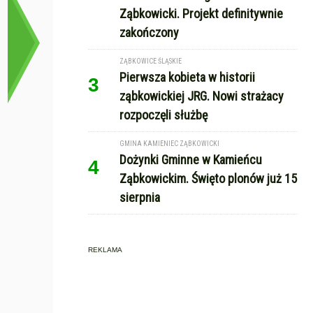
Ząbkowicki. Projekt definitywnie
zakończony
ZĄBKOWICE ŚLĄSKIE
Pierwsza kobieta w historii
3
ząbkowickiej JRG. Nowi strażacy
rozpoczęli służbę
GMINA KAMIENIEC ZĄBKOWICKI
Dożynki Gminne w Kamieńcu
4
Ząbkowickim. Święto plonów już 15
sierpnia
REKLAMA