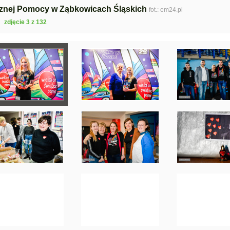
ątecznej Pomocy w Ząbkowicach Śląskich
fot.: em24.pl
zdjęcie 3 z 132