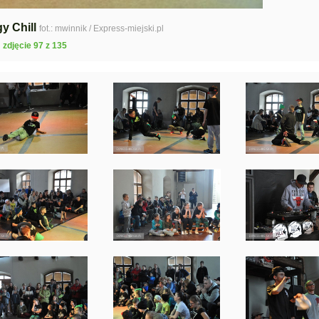
gy Chill
fot.: mwinnik / Express-miejski.pl
zdjęcie 97 z 135