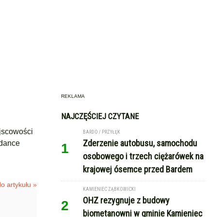
REKLAMA
NAJCZĘŚCIEJ CZYTANE
ejscowości
BARDO / PRZYŁĘK
Zderzenie autobusu, samochodu
-dance
1
osobowego i trzech ciężarówek na
krajowej ósemce przed Bardem
o artykułu »
KAMIENIEC ZĄBKOWICKI
OHZ rezygnuje z budowy
2
biometanowni w gminie Kamieniec