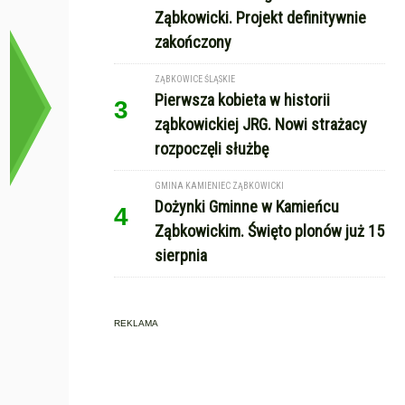
Ząbkowicki. Projekt definitywnie
zakończony
ZĄBKOWICE ŚLĄSKIE
Pierwsza kobieta w historii
3
ząbkowickiej JRG. Nowi strażacy
rozpoczęli służbę
GMINA KAMIENIEC ZĄBKOWICKI
Dożynki Gminne w Kamieńcu
4
Ząbkowickim. Święto plonów już 15
sierpnia
REKLAMA