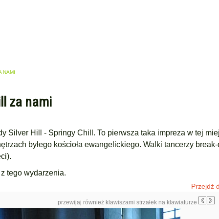
A NAMI
ill za nami
 Silver Hill - Springy Chill. To pierwsza taka impreza w tej mi
trzach byłego kościoła ewangelickiego. Walki tancerzy break
ci).
 z tego wydarzenia.
Przejdź d
przewijaj również klawiszami strzałek na klawiaturze