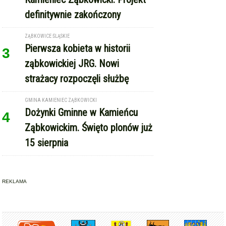
definitywnie zakończony
ZĄBKOWICE ŚLĄSKIE
Pierwsza kobieta w historii
3
ząbkowickiej JRG. Nowi
strażacy rozpoczęli służbę
GMINA KAMIENIEC ZĄBKOWICKI
Dożynki Gminne w Kamieńcu
4
Ząbkowickim. Święto plonów już
15 sierpnia
REKLAMA