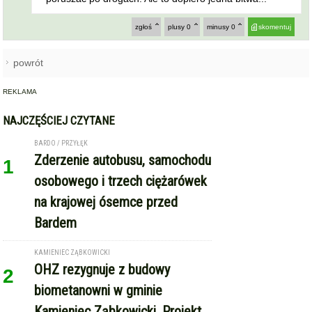
zgłoś
plusy
0
minusy
0
skomentuj
powrót
REKLAMA
NAJCZĘŚCIEJ CZYTANE
BARDO / PRZYŁĘK
Zderzenie autobusu, samochodu
1
osobowego i trzech ciężarówek
na krajowej ósemce przed
Bardem
KAMIENIEC ZĄBKOWICKI
OHZ rezygnuje z budowy
2
biometanowni w gminie
Kamieniec Ząbkowicki. Projekt