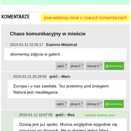
KOMENTARZE
powiadamiaj mnie o nowych komentarzach
Chaos komunikacyjny w mieście
2010-01-11 15:26:17
Express-Miejski.pl
skomentuj zdjęcia w galerii...
zgłoś
plusy
0
minusy
0
skomentuj
2010-01-11 20:28:58
gość: ~Mars
Europa i u nas zawitała. Tez jesteśmy pod śniegiem.
Natura jest nieubłagana.
zgłoś
plusy
0
minusy
0
skomentuj
2010-01-12 10:07:05
gość: ~Bea
ostatnio dodany post
Dzisiaj jest już spoko. Można względnie wygodnie się
poruszać po drogach. Ale to dopiero jedna bitwa...