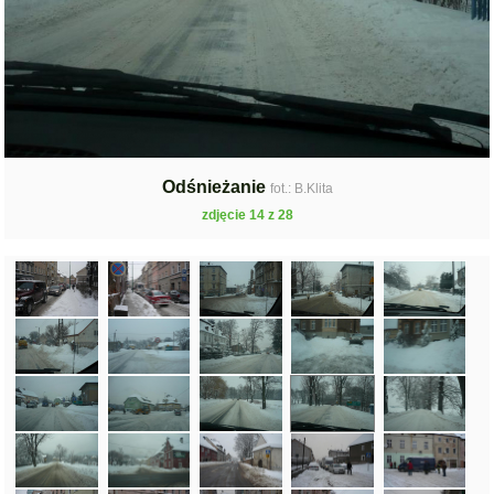
Odśnieżanie
fot.: B.Klita
zdjęcie 14 z 28