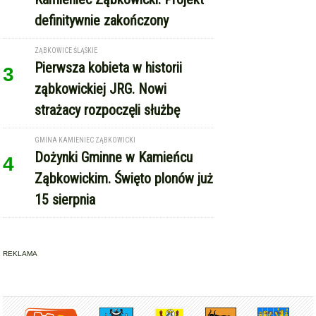
definitywnie zakończony
ZĄBKOWICE ŚLĄSKIE
Pierwsza kobieta w historii
3
ząbkowickiej JRG. Nowi
strażacy rozpoczęli służbę
GMINA KAMIENIEC ZĄBKOWICKI
Dożynki Gminne w Kamieńcu
4
Ząbkowickim. Święto plonów już
15 sierpnia
REKLAMA