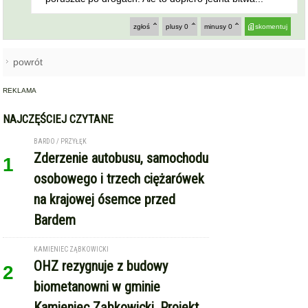
zgłoś
plusy
0
minusy
0
skomentuj
powrót
REKLAMA
NAJCZĘŚCIEJ CZYTANE
BARDO / PRZYŁĘK
Zderzenie autobusu, samochodu
1
osobowego i trzech ciężarówek
na krajowej ósemce przed
Bardem
KAMIENIEC ZĄBKOWICKI
OHZ rezygnuje z budowy
2
biometanowni w gminie
Kamieniec Ząbkowicki. Projekt