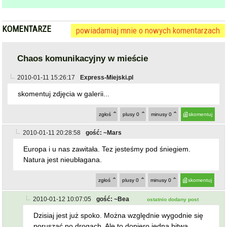
KOMENTARZE
powiadamiaj mnie o nowych komentarzach
Chaos komunikacyjny w mieście
2010-01-11 15:26:17
Express-Miejski.pl
skomentuj zdjęcia w galerii...
zgłoś
plusy
0
minusy
0
skomentuj
2010-01-11 20:28:58
gość: ~Mars
Europa i u nas zawitała. Tez jesteśmy pod śniegiem.
Natura jest nieubłagana.
zgłoś
plusy
0
minusy
0
skomentuj
2010-01-12 10:07:05
gość: ~Bea
ostatnio dodany post
Dzisiaj jest już spoko. Można względnie wygodnie się
poruszać po drogach. Ale to dopiero jedna bitwa...