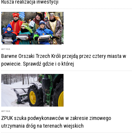
ARTYKUŁ
ZPUK szuka podwykonawców w zakresie zimowego
utrzymania dróg na terenach wiejskich
DODAJ KOMENTARZ
podpis
komentarz
Dodając komentarz akceptujesz
regulamin forum
DODAJ KOMENTARZ