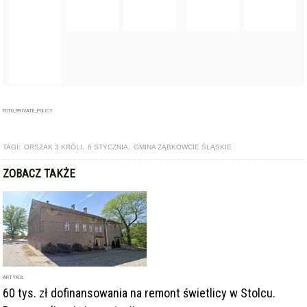
ARTYKUŁ
60 tys. zł dofinansowania na remont świetlicy w Stolcu.
Rusza realizacja inwestycji
ARTYKUŁ
Barwne Orszaki Trzech Króli przejdą przez cztery miasta w
powiecie. Sprawdź gdzie i o której