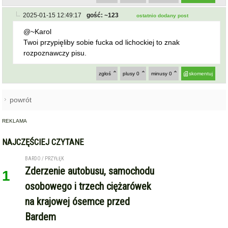
BARDO / PRZYŁĘK
Zderzenie autobusu, samochodu
1
osobowego i trzech ciężarówek
na krajowej ósemce przed
Bardem
KAMIENIEC ZĄBKOWICKI
OHZ rezygnuje z budowy
2
biometanowni w gminie
Kamieniec Ząbkowicki. Projekt
definitywnie zakończony
ZĄBKOWICE ŚLĄSKIE
Pierwsza kobieta w historii
3
ząbkowickiej JRG. Nowi
strażacy rozpoczęli służbę