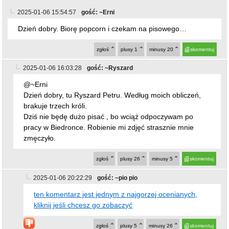
zgłoś
plusy
26
minusy
5
skomentuj
2025-01-06 20:22:29
gość: ~pio pio
ten komentarz jest jednym z najgorzej ocenianych,
kliknij jeśli chcesz go zobaczyć
zgłoś
plusy
5
minusy
26
skomentuj
2025-01-06 16:57:05
gość: ~sip
@~Erni POdejrzewam że masz na czole wyPISane
PIS....Debilku
zgłoś
plusy
7
minusy
8
skomentuj
2025-01-06 19:28:57
gość: ~ja
mało barwny orszak
zgłoś
plusy
3
minusy
3
skomentuj
2025-01-06 20:26:58
gość: ~pio pio