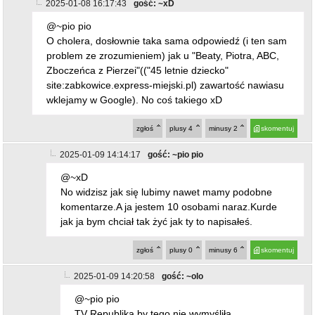
jak ja bym chciał tak żyć jak ty to napisałeś.
zgłoś
plusy
0
minusy
6
skomentuj
2025-01-09 14:20:58
gość: ~olo
@~pio pio
TV Republika by tego nie wymyśliła
zgłoś
plusy
0
minusy
5
skomentuj
2025-01-09 14:37:27
gość: ~pio pio
@~olo
Nie pisz zaraz po mnie bo już będe 11 lub 12
osobą hehe
zgłoś
plusy
0
minusy
4
skomentuj
2025-01-09 15:14:36
gość: ~olo
@~pio pio
Napisze ci szczerze że gowno mnie to