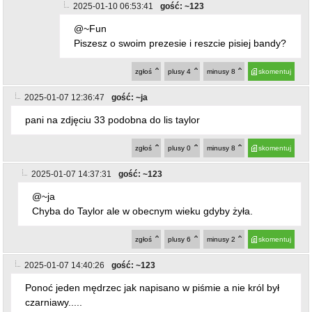
Chyba do Taylor ale w obecnym wieku gdyby żyła.
zgłoś
plusy
6
minusy
2
skomentuj
2025-01-07 14:40:26
gość: ~123
Ponoć jeden mędrzec jak napisano w piśmie a nie król był
czarniawy.....
zgłoś
plusy
10
minusy
0
skomentuj
2025-01-07 15:38:27
gość: ~orsz
a po kiego to komu?
zgłoś
plusy
9
minusy
2
skomentuj
2025-01-07 20:07:35
gość: ~ janek
mały król ze STOLCA
zgłoś
plusy
8
minusy
2
skomentuj
2025-01-15 00:11:51
gość: ~Karol