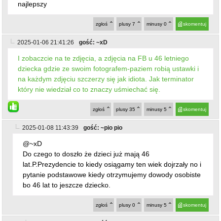
Do czego to doszło że dzieci już mają 46
lat.P.Prezydencie to kiedy osiągamy ten wiek dojrzały no i
pytanie podstawowe kiedy otrzymujemy dowody osobiste
bo 46 lat to jeszcze dziecko.
zgłoś
plusy
0
minusy
5
skomentuj
2025-01-08 16:17:43
gość: ~xD
@~pio pio
O cholera, dosłownie taka sama odpowiedź (i ten sam
problem ze zrozumieniem) jak u "Beaty, Piotra, ABC,
Zboczeńca z Pierzei"(("45 letnie dziecko"
site:zabkowice.express-miejski.pl) zawartość nawiasu
wklejamy w Google). No coś takiego xD
zgłoś
plusy
4
minusy
2
skomentuj
2025-01-09 14:14:17
gość: ~pio pio
@~xD
No widzisz jak się lubimy nawet mamy podobne
komentarze.A ja jestem 10 osobami naraz.Kurde