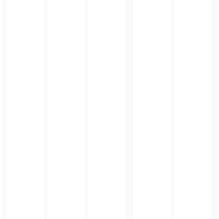
FOTO_PRIVATE_POLICY
TAGI:
ORSZAK 3 KRÓLI
,
6 STYCZNIA
,
GMINA ZĄBKOWCIE ŚLĄSKIE
ZOBACZ TAKŻE