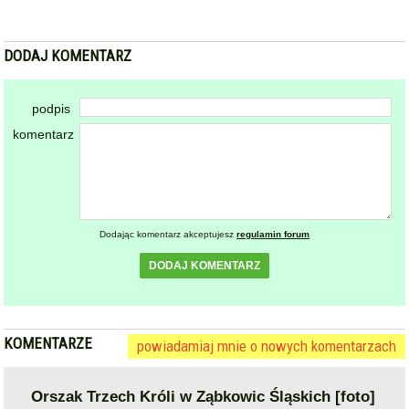
KOMENTARZE
powiadamiaj mnie o nowych komentarzach
Orszak Trzech Króli w Ząbkowic Śląskich [foto]
2025-01-06 15:54:57
gość: ~Erni
Dzień dobry. Biorę popcorn i czekam na pisowego…
zgłoś
plusy
1
minusy
20
skomentuj
2025-01-06 16:03:28
gość: ~Ryszard
@~Erni
Dzień dobry, tu Ryszard Petru. Według moich obliczeń,
brakuje trzech króli.
Dziś nie będę dużo pisać , bo wciąż odpoczywam po
pracy w Biedronce. Robienie mi zdjęć strasznie mnie
zmęczyło.