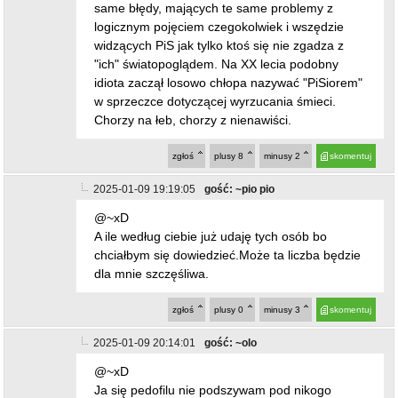
dla mnie szczęśliwa.
zgłoś
plusy
0
minusy
3
skomentuj
2025-01-09 20:14:01
gość: ~olo
@~xD
Ja się pedofilu nie podszywam pod nikogo
zgłoś
plusy
1
minusy
2
skomentuj
2025-01-09 22:34:34
gość: ~pio pio
@~xD
Ciągle czekam pod jakimi osobami czy nickami
się podszywam bo chciałbym wiedzieć cyfra
którą podasz będzie dla mnie ważna
zgłoś
plusy
0
minusy
0
skomentuj
2025-01-09 16:05:31
gość: ~Fun
@~xD
Jest tu paru psychopatów udających większe