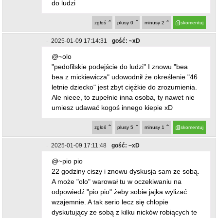
2025-01-09 17:11:48
gość: ~xD
@~pio pio
22 godziny ciszy i znowu dyskusja sam ze sobą.
A może "olo" warował tu w oczekiwaniu na
odpowiedź "pio pio" żeby sobie jajka wylizać
wzajemnie. A tak serio lecz się chłopie
dyskutujący ze sobą z kilku nicków robiących te
same błędy, mających te same problemy z
logicznym pojęciem czegokolwiek i wszędzie
widzących PiS jak tylko ktoś się nie zgadza z
"ich" światopoglądem. Na XX lecia podobny
idiota zaczął losowo chłopa nazywać "PiSiorem"
w sprzeczce dotyczącej wyrzucania śmieci.
Chorzy na łeb, chorzy z nienawiści.
zgłoś
plusy
8
minusy
2
skomentuj
2025-01-09 19:19:05
gość: ~pio pio
@~xD
A ile według ciebie już udaję tych osób bo
chciałbym się dowiedzieć.Może ta liczba będzie