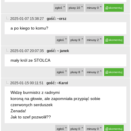
Widzę burmistrz z radnymi
koroną na głowie, ale zapomniała przypiąć sobie
czerwonych serduszek
Żenada!
Jak to szef pozwolił??
zgłoś
plusy
0
minusy
0
skomentuj
2025-01-15 12:49:17
gość: ~123
ostatnio dodany post
@~Karol
Twoi przypięliby sobie fucka od lichockiej to znak
rozpoznawczy pisu.
zgłoś
plusy
0
minusy
0
skomentuj
powrót
REKLAMA
NAJCZĘŚCIEJ CZYTANE