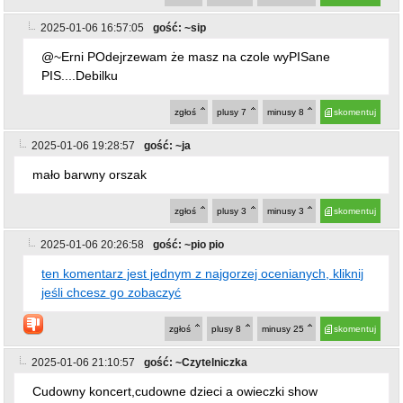
ten komentarz jest jednym z najgorzej ocenianych, kliknij
jeśli chcesz go zobaczyć
zgłoś
plusy
8
minusy
25
skomentuj
2025-01-06 21:10:57
gość: ~Czytelniczka
Cudowny koncert,cudowne dzieci a owieczki show
najlepszy
zgłoś
plusy
7
minusy
0
skomentuj
2025-01-06 21:41:26
gość: ~xD
I zobaczcie na te zdjęcia, a zdjęcia na FB u 46 letniego
dziecka gdzie ze swoim fotografem-paziem robią ustawki i
na każdym zdjęciu szczerzy się jak idiota. Jak terminator
który nie wiedział co to znaczy uśmiechać się.
zgłoś
plusy
35
minusy
5
skomentuj
2025-01-08 11:43:39
gość: ~pio pio
@~xD