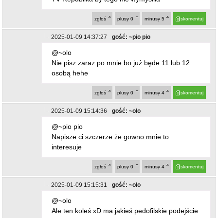
interesuje
zgłoś
plusy
0
minusy
4
skomentuj
2025-01-09 15:15:31
gość: ~olo
@~olo
Ale ten koleś xD ma jakieś pedofilskie podejście
do ludzi
zgłoś
plusy
0
minusy
2
skomentuj
2025-01-09 17:14:31
gość: ~xD
@~olo
"pedofilskie podejście do ludzi" I znowu "bea
bea z mickiewicza" udowodnił że określenie "46
letnie dziecko" jest zbyt ciężkie do zrozumienia.
Ale nieee, to zupełnie inna osoba, ty nawet nie
umiesz udawać kogoś innego kiepie xD
zgłoś
plusy
5
minusy
1
skomentuj