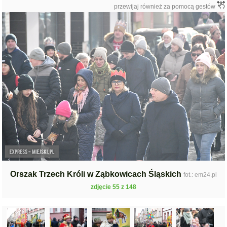
przewijaj również za pomocą gestów
Orszak Trzech Króli w Ząbkowicach Śląskich
fot.: em24.pl
zdjęcie 55 z 148