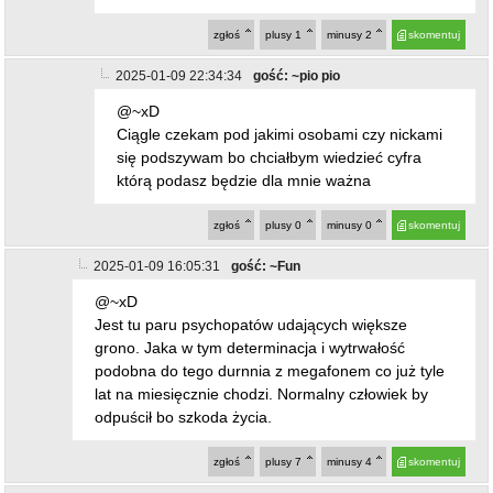
grono. Jaka w tym determinacja i wytrwałość
podobna do tego durnnia z megafonem co już tyle
lat na miesięcznie chodzi. Normalny człowiek by
odpuścił bo szkoda życia.
zgłoś
plusy
7
minusy
4
skomentuj
2025-01-10 06:53:41
gość: ~123
@~Fun
Piszesz o swoim prezesie i reszcie pisiej bandy?
zgłoś
plusy
4
minusy
8
skomentuj
2025-01-07 12:36:47
gość: ~ja
pani na zdjęciu 33 podobna do lis taylor
zgłoś
plusy
0
minusy
8
skomentuj
2025-01-07 14:37:31
gość: ~123
@~ja