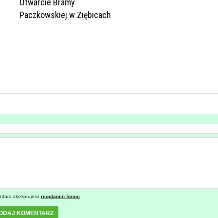
Otwarcie Bramy
Paczkowskiej w Ziębicach
ntarz akceptujesz
regulamin forum
ODAJ KOMENTARZ