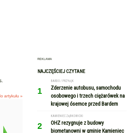
REKLAMA
NAJCZĘŚCIEJ CZYTANE
s.
BARDO / PRZYŁĘK
Zderzenie autobusu, samochodu
1
osobowego i trzech ciężarówek na
o artykułu »
krajowej ósemce przed Bardem
KAMIENIEC ZĄBKOWICKI
OHZ rezygnuje z budowy
2
biometanowni w gminie Kamieniec