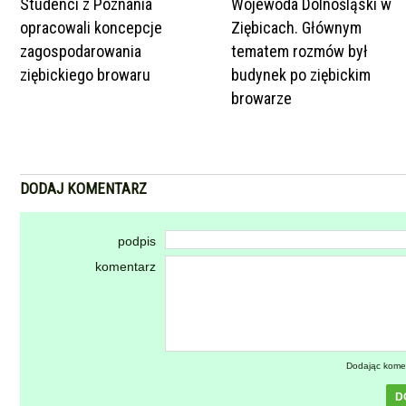
Studenci z Poznania
Wojewoda Dolnośląski w
opracowali koncepcje
Ziębicach. Głównym
zagospodarowania
tematem rozmów był
ziębickiego browaru
budynek po ziębickim
browarze
DODAJ KOMENTARZ
podpis
komentarz
Dodając kome
D