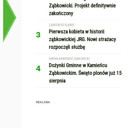
Ząbkowicki. Projekt definitywnie
zakończony
ZĄBKOWICE ŚLĄSKIE
Pierwsza kobieta w historii
3
ząbkowickiej JRG. Nowi strażacy
rozpoczęli służbę
GMINA KAMIENIEC ZĄBKOWICKI
Dożynki Gminne w Kamieńcu
4
Ząbkowickim. Święto plonów już 15
sierpnia
REKLAMA