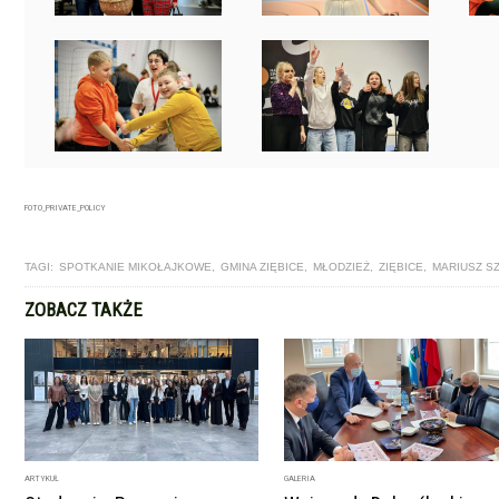
FOTO_PRIVATE_POLICY
TAGI:
SPOTKANIE MIKOŁAJKOWE
,
GMINA ZIĘBICE
,
MŁODZIEŻ
,
ZIĘBICE
,
MARIUSZ S
ZOBACZ TAKŻE
ARTYKUŁ
GALERIA