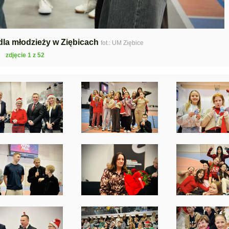
dla młodzieży w Ziębicach
fot.: UM Ziębice
zdjęcie 1 z 52