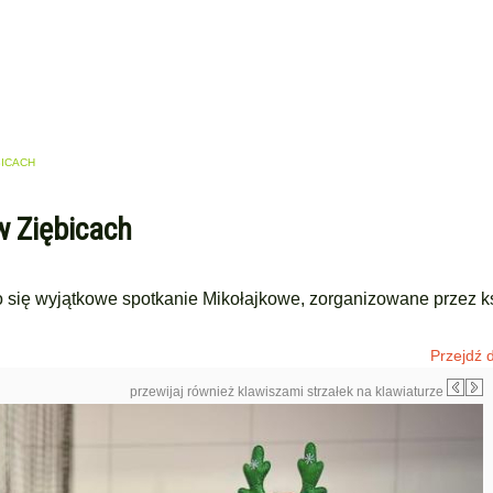
BICACH
w Ziębicach
o się wyjątkowe spotkanie Mikołajkowe, zorganizowane przez k
Przejdź d
przewijaj również klawiszami strzałek na klawiaturze