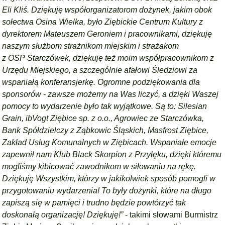
Eli Kliś. Dziękuję współorganizatorom dożynek, jakim obok
sołectwa Osina Wielka, było Ziębickie Centrum Kultury z
dyrektorem Mateuszem Geroniem i pracownikami, dziękuję
naszym służbom strażnikom miejskim i strażakom
z OSP Starczówek, dziękuję też moim współpracownikom z
Urzędu Miejskiego, a szczególnie afałowi Śledziowi za
wspaniałą konferansjerkę. Ogromne podziękowania dla
sponsorów - zawsze możemy na Was liczyć, a dzięki Waszej
pomocy to wydarzenie było tak wyjątkowe. Są to: Silesian
Grain, ibVogt Ziębice sp. z o.o., Agrowiec ze Starczówka,
Bank Spółdzielczy z Ząbkowic Śląskich, Masfrost Ziębice,
Zakład Usług Komunalnych w Ziębicach. Wspaniałe emocje
zapewnił nam Klub Black Skorpion z Przyłęku, dzięki któremu
mogliśmy kibicować zawodnikom w siłowaniu na rękę.
Dziękuję Wszystkim, którzy w jakikolwiek sposób pomogli w
przygotowaniu wydarzenia! To były dożynki, które na długo
zapiszą się w pamięci i trudno będzie powtórzyć tak
doskonałą organizację! Dziękuję!”
- takimi słowami Burmistrz