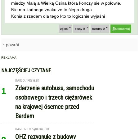
REKLAMA
NAJCZĘŚCIEJ CZYTANE
BARDO / PRZYŁĘK
Zderzenie autobusu, samochodu
1
osobowego i trzech ciężarówek
na krajowej ósemce przed
Bardem
KAMIENIEC ZĄBKOWICKI
OHZ rezygnuje z budowy
2
biometanowni w gminie
Kamieniec Ząbkowicki. Projekt
definitywnie zakończony
ZĄBKOWICE ŚLĄSKIE