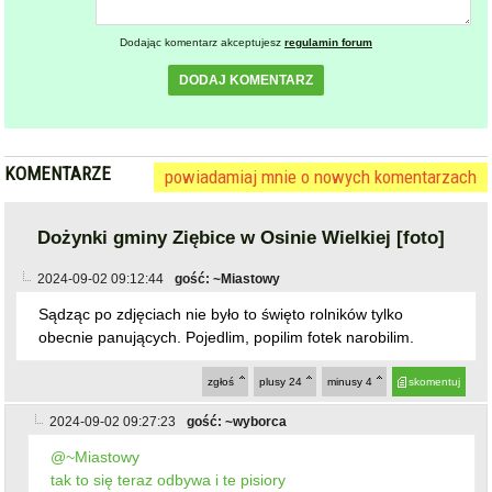
KOMENTARZE
powiadamiaj mnie o nowych komentarzach
Dożynki gminy Ziębice w Osinie Wielkiej [foto]
2024-09-02 09:12:44
gość: ~Miastowy
Sądząc po zdjęciach nie było to święto rolników tylko
obecnie panujących. Pojedlim, popilim fotek narobilim.
zgłoś
plusy
24
minusy
4
skomentuj
2024-09-02 09:27:23
gość: ~wyborca
@~Miastowy
tak to się teraz odbywa i te pisiory
zgłoś
plusy
24
minusy
3
skomentuj
2024-09-02 09:37:09
gość: ~widz
a po co ochalowi plakietka
zgłoś
plusy
12
minusy
0
skomentuj