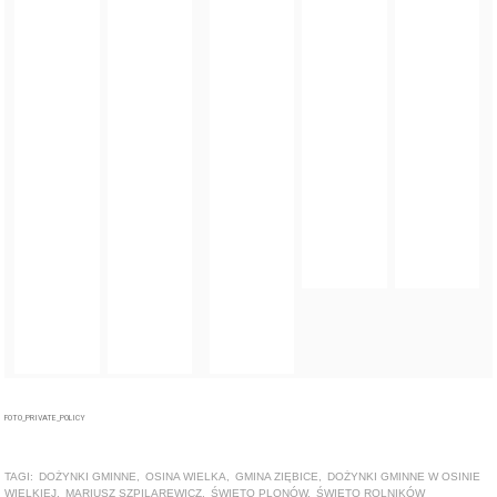
FOTO_PRIVATE_POLICY
TAGI:
DOŻYNKI GMINNE
,
OSINA WIELKA
,
GMINA ZIĘBICE
,
DOŻYNKI GMINNE W OSINIE
WIELKIEJ
,
MARIUSZ SZPILAREWICZ
,
ŚWIĘTO PLONÓW
,
ŚWIĘTO ROLNIKÓW
ZOBACZ TAKŻE