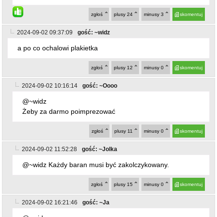
2024-09-02 10:16:14
gość: ~Oooo
@~widz
Żeby za darmo poimprezować
zgłoś
plusy
11
minusy
0
skomentuj
2024-09-02 11:52:28
gość: ~Jolka
@~widz Każdy baran musi być zakolczykowany.
zgłoś
plusy
15
minusy
0
skomentuj
2024-09-02 16:21:46
gość: ~Ja
@~widz
Niebieska plakietka bo idzie pod niebieską ostrygę
zgłoś
plusy
2
minusy
1
skomentuj
2024-09-04 19:56:48
gość: ~Ja
@~widz