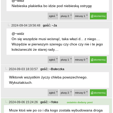
On się wszędzie musi wcisnąć, taka włazi d... z niego....
Wszędzie w pierwszym szeregu czy chce czy nie i te jego
koleżaneczki że starej rady....
zgłoś
plusy
1
minusy
0
skomentuj
2024-09-03 18:33:57
gość: ~Bułeczka
Wiktorek wszystkim życzy chleba powszechnego.
Wykształciuch.
zgłoś
plusy
2
minusy
0
skomentuj
2024-09-06 15:24:26
gość: ~Yoko
ostatnio dodany post
Moze ktoś wie po co i dla kogo została wybudowana droga
miedzy Małą a Wielką Osina która konczy sie w połowie.
Nie ma żadnego znaku ze to ślepa droga.
Konia z rzędem dla tego kto to logicznie wyjaśni
zgłoś
plusy
0
minusy
0
skomentuj
powrót