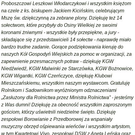
Proboszczowi Leszkowi Włodarczykowi i wszystkim księżom
na czele z ks. biskupem Jackiem Kicińskim, celebrującym
Mszę św. dziękczynną za zebrane plony. Dziękuję też 14
sołectwom, które przybyły do Osiny Wielkiej ze swoimi
koronami żniwnymi - wszystkie były przepiękne, a jury -
składające się z przedstawicieli 14 sołectw - naprawdę miało
bardzo trudne zadanie. Gorące podziękowania kieruję do
naszych Kół Gospodyń Wiejskich za pomoc w organizacji, za
zapewnienie przesmacznych potraw - dziękuję KGW
Niedźwiedź, KGW Malwinki ze Starczówka, KGW Bożnowice,
KGW Wigantki, KGW Czerńczyce, dziękuję Klubowi
Mieszczańskiemu, wszystkim naszym wystawcom. Gratuluję
Rolnikom i Sadownikom wyróżnionym odznaczeniami
„Zasłużony dla Rolnictwa przez Ministra Rolnictwa” - jesteśmy
z Was dumni! Dziękuję za obecność wszystkim zaproszonym
gościom, którzy uświetnili niedzielne święto. Dziękuję
zespołowi Borowianie z Przedborowej za wspaniały
muzyczny obrzęd ośpiewania wieńców i wszystkim artystom,
w tym Kwartetowi Vivo, zespołowi DSW z Anetą Leńską oraz