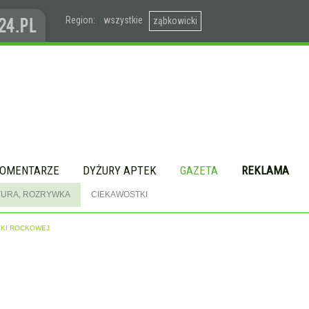
Region:
wszystkie
ząbkowicki
OMENTARZE
DYŻURY APTEK
GAZETA
REKLAMA
TURA, ROZRYWKA
CIEKAWOSTKI
YKI ROCKOWEJ