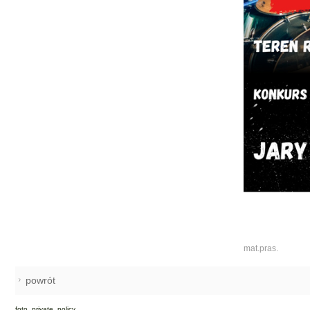
mat.pras.
powrót
foto_private_policy