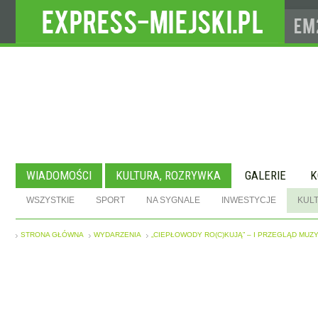
WIADOMOŚCI
KULTURA, ROZRYWKA
GALERIE
K
WSZYSTKIE
SPORT
NA SYGNALE
INWESTYCJE
KUL
STRONA GŁÓWNA
WYDARZENIA
„CIEPŁOWODY RO(C)KUJĄ” – I PRZEGLĄD MUZ