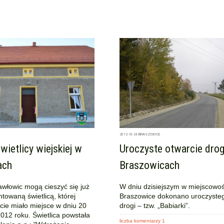
2012-10-24
BRASZOWICE
wietlicy wiejskiej w
Uroczyste otwarcie drog
ach
Braszowicach
włowic mogą cieszyć się już
W dniu dzisiejszym w miejscowoś
owaną świetlicą, której
Braszowice dokonano uroczysteg
rcie miało miejsce w dniu 20
drogi – tzw. „Babiarki”.
012 roku. Świetlica powstała
liczba komentarzy 1