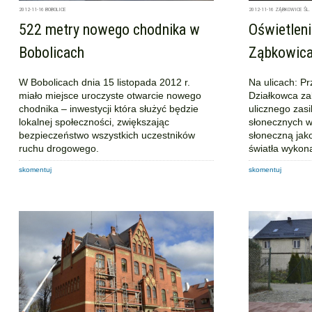
2012-11-16
BOBOLICE
2012-11-16
ZĄBKOWICE ŚL.
522 metry nowego chodnika w
Oświetleni
Bobolicach
Ząbkowica
W Bobolicach dnia 15 listopada 2012 r.
Na ulicach: P
miało miejsce uroczyste otwarcie nowego
Działkowca za
chodnika – inwestycji która służyć będzie
ulicznego zas
lokalnej społeczności, zwiększając
słonecznych w
bezpieczeństwo wszystkich uczestników
słoneczną jako
ruchu drogowego.
światła wykon
skomentuj
skomentuj