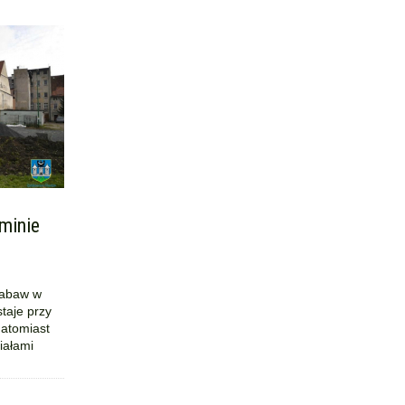
minie
zabaw w
taje przy
natomiast
iałami