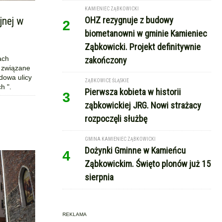
KAMIENIEC ZĄBKOWICKI
jnej w
OHZ rezygnuje z budowy
2
biometanowni w gminie Kamieniec
Ząbkowicki. Projekt definitywnie
ach
zakończony
e związane
udowa ulicy
ZĄBKOWICE ŚLĄSKIE
h ".
Pierwsza kobieta w historii
3
ząbkowickiej JRG. Nowi strażacy
rozpoczęli służbę
GMINA KAMIENIEC ZĄBKOWICKI
Dożynki Gminne w Kamieńcu
4
Ząbkowickim. Święto plonów już 15
sierpnia
REKLAMA