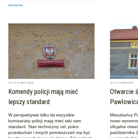
skomentuj
2012-10-26
DOLNY ŚLĄSK
2012-10-24
PAWŁOWICE
Komendy policji mają mieć
Otwarcie ś
lepszy standard
Pawłowic
W perspektywie kilku lat wszystkie
Mieszkańcy Pa
komisariaty policji mają mieć taki sam
nowo wyremont
standard. Stan techniczny cel, pokoi
oficjalne otwa
przesłuchań i innych pomieszczeń ma być
października 2