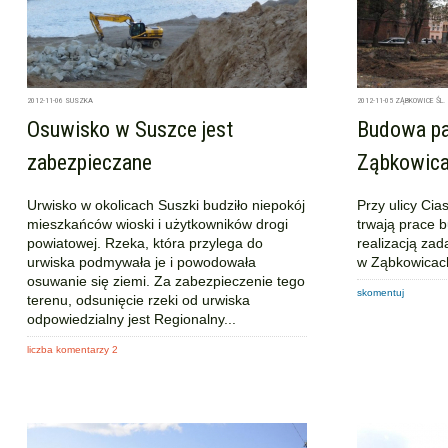
2012-11-06
SUSZKA
2012-11-05
ZĄBKOWICE ŚL.
Osuwisko w Suszce jest
Budowa pa
zabezpieczane
Ząbkowica
Urwisko w okolicach Suszki budziło niepokój
Przy ulicy Ci
mieszkańców wioski i użytkowników drogi
trwają prace 
powiatowej. Rzeka, która przylega do
realizacją za
urwiska podmywała je i powodowała
w Ząbkowicach
osuwanie się ziemi. Za zabezpieczenie tego
skomentuj
terenu, odsunięcie rzeki od urwiska
odpowiedzialny jest Regionalny...
liczba komentarzy 2