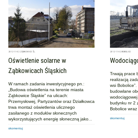
2012-11-02
ZĄBKOWICE ŚL.
2012-11-02
BOBOLICE
Oświetlenie solarne w
Wodociągo
Ząbkowicach Śląskich
Trwają prace 
realizacją za
W ramach zadania inwestycyjnego pn.:
wsi Bobolice”
„Budowa oświetlenia na terenie miasta
budowlane obe
Ząbkowice Śląskie” na ulicach:
wodociągowej 
Przemysłowej, Partyzantów oraz Działkowca
budynku nr 2 
trwa montaż oświetlenia ulicznego
Bobolice wraz 
zasilanego z modułów słonecznych
wykorzystujących energię słoneczną jako...
skomentuj
skomentuj