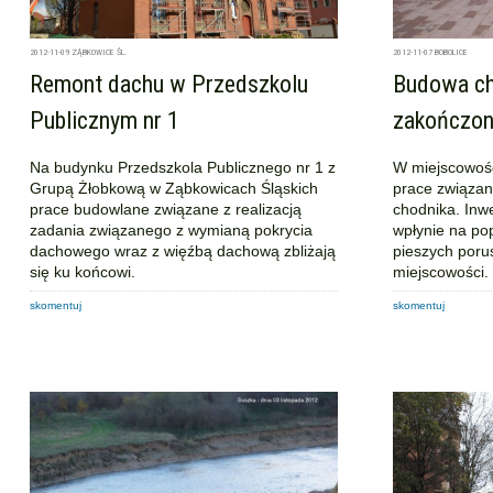
2012-11-09
ZĄBKOWICE ŚL.
2012-11-07
BOBOLICE
Remont dachu w Przedszkolu
Budowa ch
Publicznym nr 1
zakończo
Na budynku Przedszkola Publicznego nr 1 z
W miejscowośc
Grupą Żłobkową w Ząbkowicach Śląskich
prace związa
prace budowlane związane z realizacją
chodnika. Inw
zadania związanego z wymianą pokrycia
wpłynie na po
dachowego wraz z więźbą dachową zbliżają
pieszych poru
się ku końcowi.
miejscowości.
skomentuj
skomentuj