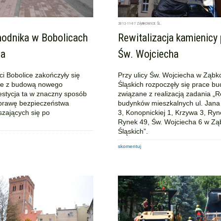
2012-11-07
ZĄBKOWICE ŚL.
odnika w Bobolicach
Rewitalizacja kamienicy 
na
Św. Wojciecha
i Bobolice zakończyły się
Przy ulicy Św. Wojciecha w Ząbk
ne z budową nowego
Śląskich rozpoczęły się prace b
estycja ta w znaczny sposób
związane z realizacją zadania „R
prawę bezpieczeństwa
budynków mieszkalnych ul. Jana 
szających się po
3, Konopnickiej 1, Krzywa 3, Ryn
Rynek 49, Św. Wojciecha 6 w Z
Śląskich”.
skomentuj