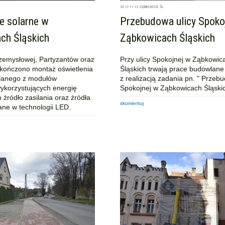
2012-11-13
ZĄBKOWICE ŚL.
e solarne w
Przebudowa ulicy Spoko
ch Śląskich
Ząbkowicach Śląskich
rzemysłowej, Partyzantów oraz
Przy ulicy Spokojnej w Ząbkowic
kończono montaż oświetlenia
Śląskich trwają prace budowlan
ilanego z modułów
z realizacją zadania pn. " Przeb
ykorzystujących energię
Spokojnej w Ząbkowicach Śląskic
 źródło zasilania oraz źródła
skomentuj
ane w technologii LED.