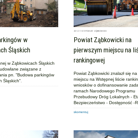
2012-11-05
POWIAT ZĄBKOWICKI
rkingów w
Powiat Ząbkowicki na
ch Śląskich
pierwszym miejscu na li
rankingowej
asnej w Ząbkowicach Śląskich
budowlane związane z
Powiat Ząbkowicki znalazł się n
dania pn. "Budowa parkingów
miejscu na Wstępnej liście ranki
 Śląskich".
wniosków o dofinansowanie zad
ramach Narodowego Programu
Przebudowy Dróg Lokalnych - Eta
Bezpieczeństwo - Dostępność -R
skomentuj