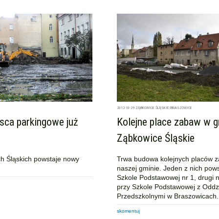
2012-10-29
ZĄBKOWICE ŚLĄSKIE/BRASZOWICE
sca parkingowe już
Kolejne place zabaw w g
Ząbkowice Śląskie
h Śląskich powstaje nowy
Trwa budowa kolejnych placów 
naszej gminie. Jeden z nich pows
Szkole Podstawowej nr 1, drugi 
przy Szkole Podstawowej z Oddz
Przedszkolnymi w Braszowicach.
skomentuj