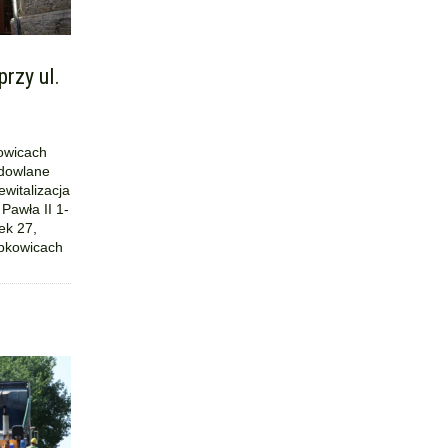
przy ul.
owicach
udowlane
ewitalizacja
Pawła II 1-
ek 27,
ąbkowicach