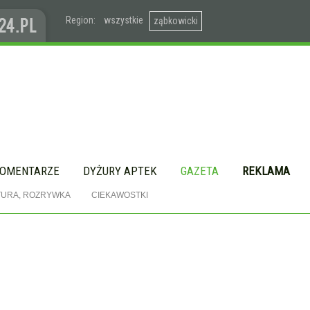
Region:
wszystkie
ząbkowicki
OMENTARZE
DYŻURY APTEK
GAZETA
REKLAMA
TURA, ROZRYWKA
CIEKAWOSTKI