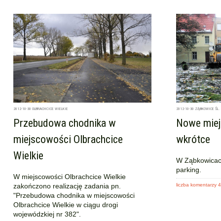
2012-10-30
OLBRACHCICE WIELKIE
2012-10-30
ZĄBKOWICE ŚL.
Przebudowa chodnika w
Nowe miej
miejscowości Olbrachcice
wkrótce
Wielkie
W Ząbkowicac
parking.
W miejscowości Olbrachcice Wielkie
zakończono realizację zadania pn.
liczba komentarzy 4
"Przebudowa chodnika w miejscowości
Olbrachcice Wielkie w ciągu drogi
wojewódzkiej nr 382".