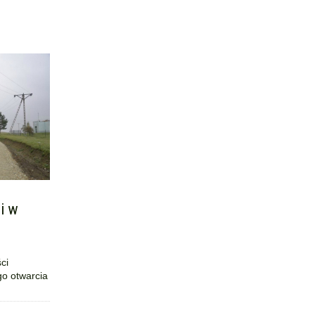
i w
ci
o otwarcia