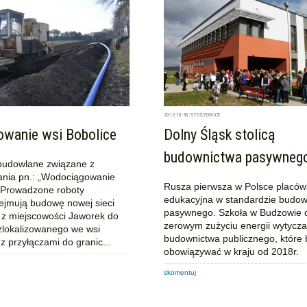
2012-10-30
STOSZOWICE
wanie wsi Bobolice
Dolny Śląsk stolicą
budownictwa pasywneg
budowlane związane z
dania pn.: „Wodociągowanie
Rusza pierwsza w Polsce placó
. Prowadzone roboty
edukacyjna w standardzie budow
jmują budowę nowej sieci
pasywnego. Szkoła w Budzowie 
z miejscowości Jaworek do
zerowym zużyciu energii wytycza
zlokalizowanego we wsi
budownictwa publicznego, które
z przyłączami do granic...
obowiązywać w kraju od 2018r.
skomentuj