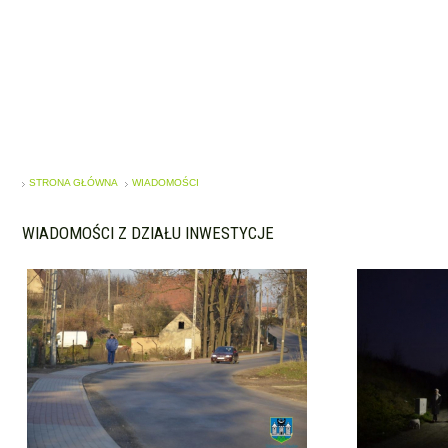
STRONA GŁÓWNA
WIADOMOŚCI
WIADOMOŚCI Z DZIAŁU INWESTYCJE