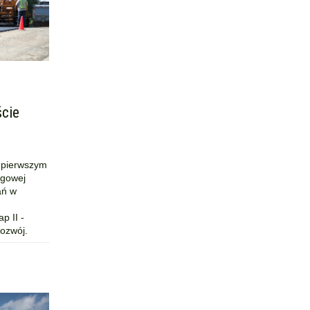
ście
a pierwszym
ngowej
ań w
p II -
ozwój.