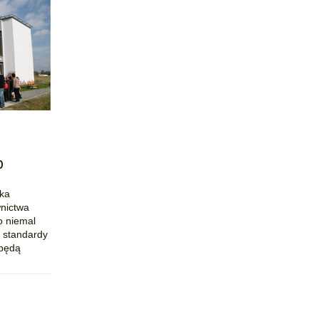
o
wka
nictwa
o niemal
 standardy
 będą