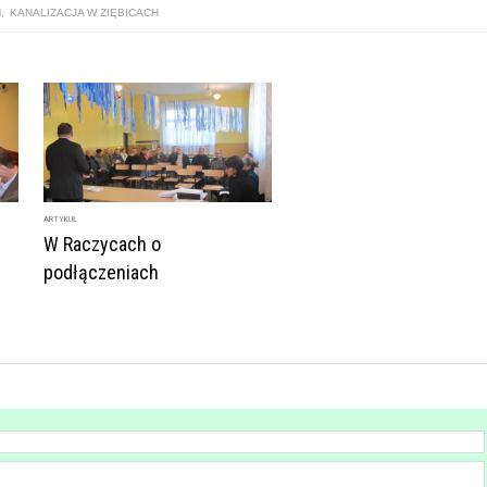
H
,
KANALIZACJA W ZIĘBICACH
ARTYKUŁ
W Raczycach o
podłączeniach