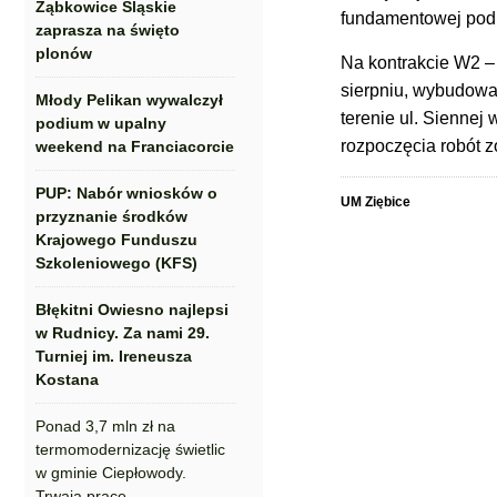
Ząbkowice Śląskie
fundamentowej pod 
zaprasza na święto
plonów
Na kontrakcie W2 – 
sierpniu, wybudowan
Młody Pelikan wywalczył
terenie ul. Siennej
podium w upalny
rozpoczęcia robót z
weekend na Franciacorcie
PUP: Nabór wniosków o
UM Ziębice
przyznanie środków
Krajowego Funduszu
Szkoleniowego (KFS)
Błękitni Owiesno najlepsi
w Rudnicy. Za nami 29.
Turniej im. Ireneusza
Kostana
Ponad 3,7 mln zł na
termomodernizację świetlic
w gminie Ciepłowody.
Trwają prace