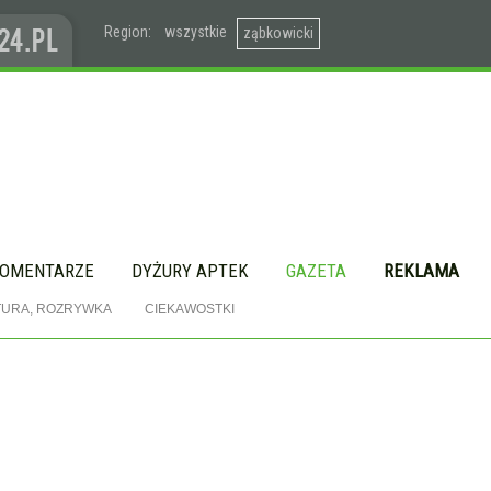
Region:
wszystkie
ząbkowicki
OMENTARZE
DYŻURY APTEK
GAZETA
REKLAMA
TURA, ROZRYWKA
CIEKAWOSTKI