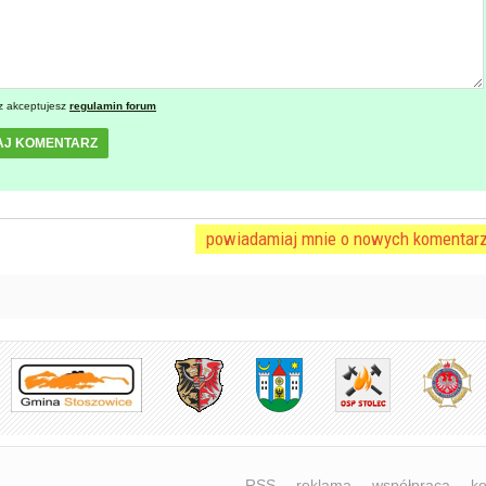
z akceptujesz
regulamin forum
AJ KOMENTARZ
powiadamiaj mnie o nowych komentar
RSS
reklama
współpraca
ko