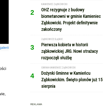
KAMIENIEC ZĄBKOWICKI
OHZ rezygnuje z budowy
2
biometanowni w gminie Kamieniec
Ząbkowicki. Projekt definitywnie
zakończony
ZĄBKOWICE ŚLĄSKIE
Pierwsza kobieta w historii
3
alerii
ząbkowickiej JRG. Nowi strażacy
rozpoczęli służbę
GMINA KAMIENIEC ZĄBKOWICKI
ości
Dożynki Gminne w Kamieńcu
4
Ząbkowickim. Święto plonów już 15
sierpnia
wie,
REKLAMA