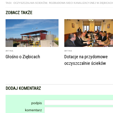
TAGI:
OCZYSZCZALNIA SCIEKÓW
,
ROZBUDOWA SIECI KANALIZACYJNEJ W ZIĘBICAC
ZOBACZ TAKŻE
ARTYKUŁ
ARTYKUŁ
Głośno o Ziębicach
Dotacje na przydomowe
oczyszczalnie ścieków
DODAJ KOMENTARZ
podpis
komentarz