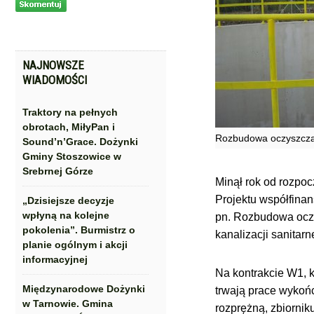
NAJNOWSZE
WIADOMOŚCI
Traktory na pełnych
obrotach, MiłyPan i
Rozbudowa oczyszcza
Sound’n’Grace. Dożynki
Gminy Stoszowice w
Srebrnej Górze
Minął rok od rozpoc
Projektu współfina
„Dzisiejsze decyzje
wpłyną na kolejne
pn. Rozbudowa ocz
pokolenia”. Burmistrz o
kanalizacji sanitarn
planie ogólnym i akcji
informacyjnej
Na kontrakcie W1, 
Międzynarodowe Dożynki
trwają prace wykoń
w Tarnowie. Gmina
rozprężną, zbiornik