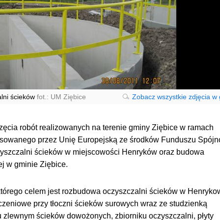
lni ścieków
fot.: UM Ziębice
Zobacz wszystkie zdjęcia w g
zęcia robót realizowanych na terenie gminy Ziębice w ramach
nsowanego przez Unię Europejską ze środków Funduszu Spójn
yszczalni ścieków w miejscowości Henryków oraz budowa
ej w gminie Ziębice.
którego celem jest rozbudowa oczyszczalni ścieków w Henryko
czeniowe przy tłoczni ścieków surowych wraz ze studzienką
u zlewnym ścieków dowożonych, zbiorniku oczyszczalni, płyty