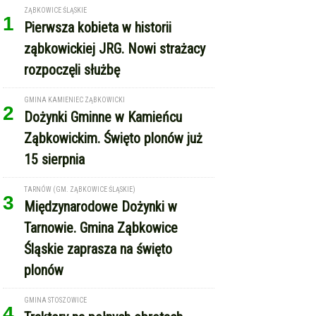
ZĄBKOWICE ŚLĄSKIE
1
Pierwsza kobieta w historii
ząbkowickiej JRG. Nowi strażacy
rozpoczęli służbę
GMINA KAMIENIEC ZĄBKOWICKI
2
Dożynki Gminne w Kamieńcu
Ząbkowickim. Święto plonów już
15 sierpnia
TARNÓW (GM. ZĄBKOWICE ŚLĄSKIE)
3
Międzynarodowe Dożynki w
Tarnowie. Gmina Ząbkowice
Śląskie zaprasza na święto
plonów
GMINA STOSZOWICE
4