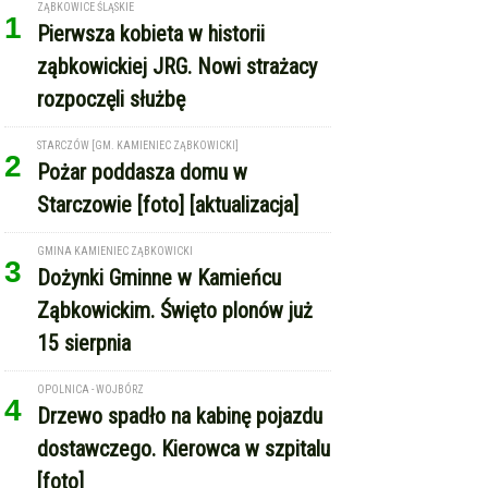
ZĄBKOWICE ŚLĄSKIE
1
Pierwsza kobieta w historii
ząbkowickiej JRG. Nowi strażacy
rozpoczęli służbę
STARCZÓW [GM. KAMIENIEC ZĄBKOWICKI]
2
Pożar poddasza domu w
Starczowie [foto] [aktualizacja]
GMINA KAMIENIEC ZĄBKOWICKI
3
Dożynki Gminne w Kamieńcu
Ząbkowickim. Święto plonów już
15 sierpnia
OPOLNICA - WOJBÓRZ
4
Drzewo spadło na kabinę pojazdu
dostawczego. Kierowca w szpitalu
[foto]