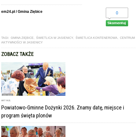
em24.pl / Gmina Ziębice
0
TAGI:
GMINA ZIĘBICE
,
ŚWIETLICA W JASIENICY
,
ŚWIETLICA KONTENEROWA
,
CENTRUM
AKTYWNOŚCI W JASIENICY
ZOBACZ TAKŻE
ARTYKUŁ
Powiatowo-Gminne Dożynki 2026. Znamy datę, miejsce i
program święta plonów