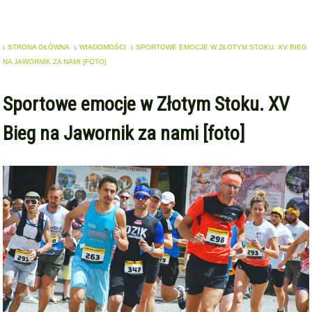
STRONA GŁÓWNA
WIADOMOŚCI
SPORTOWE EMOCJE W ZŁOTYM STOKU. XV BIEG
NA JAWORNIK ZA NAMI [FOTO]
Sportowe emocje w Złotym Stoku. XV
Bieg na Jawornik za nami [foto]