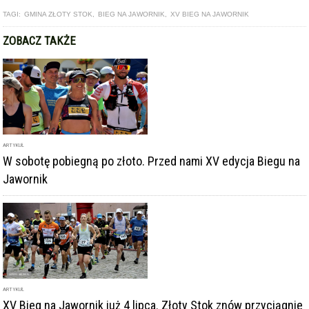
TAGI:
GMINA ZŁOTY STOK
,
BIEG NA JAWORNIK
,
XV BIEG NA JAWORNIK
ZOBACZ TAKŻE
ARTYKUŁ
W sobotę pobiegną po złoto. Przed nami XV edycja Biegu na
Jawornik
ARTYKUŁ
XV Bieg na Jawornik już 4 lipca. Złoty Stok znów przyciągnie