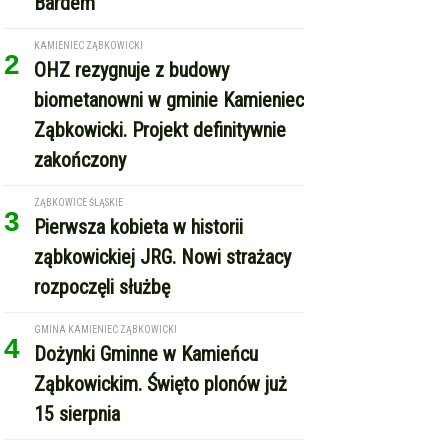
Bardem
KAMIENIEC ZĄBKOWICKI
2
OHZ rezygnuje z budowy
biometanowni w gminie Kamieniec
Ząbkowicki. Projekt definitywnie
zakończony
ZĄBKOWICE ŚLĄSKIE
3
Pierwsza kobieta w historii
ząbkowickiej JRG. Nowi strażacy
rozpoczęli służbę
GMINA KAMIENIEC ZĄBKOWICKI
4
Dożynki Gminne w Kamieńcu
Ząbkowickim. Święto plonów już
15 sierpnia