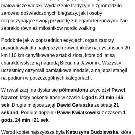
malownicze widoki. Wydarzenie tradycyjnie zgromadziło
zarówno doświadczonych biegaczy, jak i osoby
rozpoczynające swoją przygodę z biegami terenowymi. Nie
zabrakło również miłośników nordic walking.
Podobnie jak w poprzednich edycjach, organizatorzy
przygotowali dla najlepszych zawodników na dystansach 20
km i 10 km certyfikowane sztabki złota, które od lat są
charakterystyczną nagrodą Biegu na Jawornik. Wszyscy
uczestnicy otrzymali pamiątkowe medale, a najlepsi stanęli
na podium w poszczególnych kategoriach.
W rywalizacji na dystansie
półmaratonu
zwyciężył
Paweł
Nawrot
, który pokonał trasę w czasie
1 godz. 21 min i 46
sek
. Drugie miejsce zajął
Dawid Gałuszka
ze stratą
21
sekund
. Podium dopełnił
Paweł Kwiatkowski
z czasem
1
godz. 24 min i 21 sek
.
Wśród kobiet najszybsza była
Katarzyna Budziewska
, która