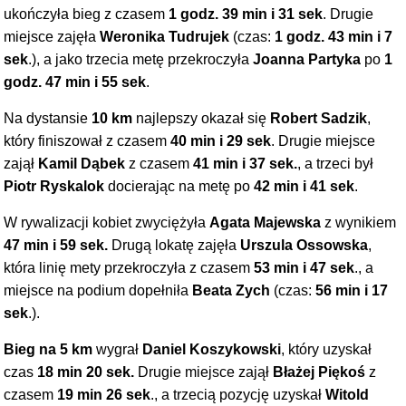
ukończyła bieg z czasem
1 godz. 39 min i 31 sek
. Drugie
miejsce zajęła
Weronika Tudrujek
(czas:
1 godz. 43 min i 7
sek
.), a jako trzecia metę przekroczyła
Joanna Partyka
po
1
godz. 47 min i 55 sek
.
Na dystansie
10 km
najlepszy okazał się
Robert Sadzik
,
który finiszował z czasem
40 min i 29 sek
. Drugie miejsce
zajął
Kamil Dąbek
z czasem
41 min i 37 sek.
, a trzeci był
Piotr Ryskalok
docierając na metę po
42 min i 41 sek
.
W rywalizacji kobiet zwyciężyła
Agata Majewska
z wynikiem
47 min i 59 sek.
Drugą lokatę zajęła
Urszula Ossowska
,
która linię mety przekroczyła z czasem
53 min i 47 sek
., a
miejsce na podium dopełniła
Beata Zych
(czas:
56 min i 17
sek
.).
Bieg na 5 km
wygrał
Daniel Koszykowski
, który uzyskał
czas
18 min 20 sek.
Drugie miejsce zajął
Błażej Piękoś
z
czasem
19 min 26 sek
., a trzecią pozycję uzyskał
Witold