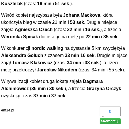
Kusztelak
(czas:
19 min i 51 sek
.).
Wśród kobiet najszybsza była
Johana Mackova
, która
ukończyła bieg w czasie
21 min i 53 sek
. Drugie miejsce
zajęła
Agnieszka Czech
(czas:
22 min i 16 sek.
), a trzecia
Weronika Spisak
docierając na metę po
22 min i 35 sek.
W konkurencji
nordic walking
na dystansie 5 km zwyciężyła
Aleksandra Gołuch
z czasem
33 min 16 sek.
Drugie miejsce
zajął
Tomasz Kłakowicz
(czas:
34 min i 33 sek
.), a trzeci
metę przekroczył
Jarosław Nikodem
(czas: 34 min i 55 sek).
W rywalizacji kobiet drugą lokatę zajęła
Dagmara
Alchimowicz
(
36 min i 30 sek
.), a trzecią
Grażyna Orczyk
uzyskując czas
37 min i 37 sek
.
em24.pl
0