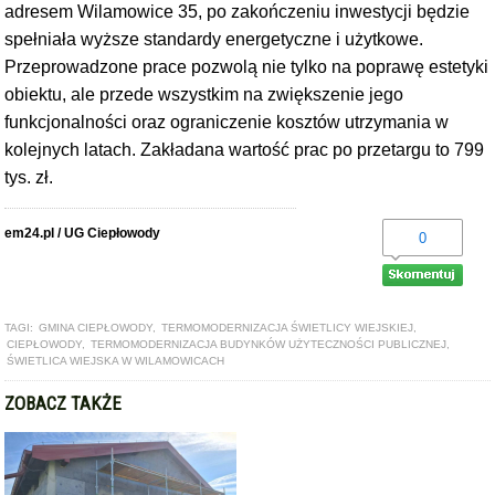
adresem Wilamowice 35, po zakończeniu inwestycji będzie
spełniała wyższe standardy energetyczne i użytkowe.
Przeprowadzone prace pozwolą nie tylko na poprawę estetyki
obiektu, ale przede wszystkim na zwiększenie jego
funkcjonalności oraz ograniczenie kosztów utrzymania w
kolejnych latach. Zakładana wartość prac po przetargu to 799
tys. zł.
em24.pl / UG Ciepłowody
0
TAGI:
GMINA CIEPŁOWODY
,
TERMOMODERNIZACJA ŚWIETLICY WIEJSKIEJ
,
CIEPŁOWODY
,
TERMOMODERNIZACJA BUDYNKÓW UŻYTECZNOŚCI PUBLICZNEJ
,
ŚWIETLICA WIEJSKA W WILAMOWICACH
ZOBACZ TAKŻE