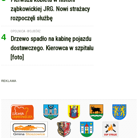
ząbkowickiej JRG. Nowi strażacy
rozpoczęli służbę
OPOLNICA - WOJBÓRZ
4
Drzewo spadło na kabinę pojazdu
dostawczego. Kierowca w szpitalu
[foto]
REKLAMA