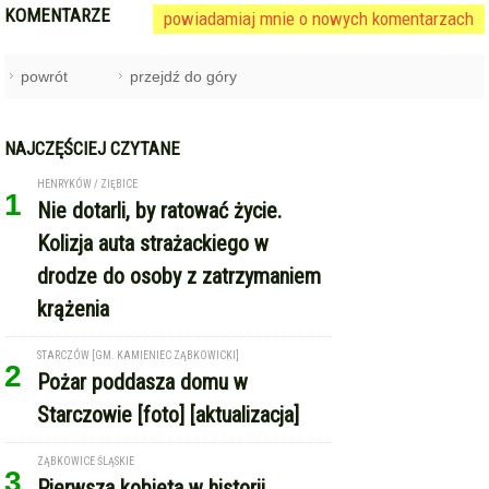
KOMENTARZE
powiadamiaj mnie o nowych komentarzach
powrót
przejdź do góry
NAJCZĘŚCIEJ CZYTANE
HENRYKÓW / ZIĘBICE
1
Nie dotarli, by ratować życie.
Kolizja auta strażackiego w
drodze do osoby z zatrzymaniem
krążenia
STARCZÓW [GM. KAMIENIEC ZĄBKOWICKI]
2
Pożar poddasza domu w
Starczowie [foto] [aktualizacja]
ZĄBKOWICE ŚLĄSKIE
3
Pierwsza kobieta w historii