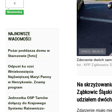
4
NAJNOWSZE
WIADOMOŚCI
Pożar poddasza domu w
Starczowie [foto]
Zderzenie dwóch samo
fot.: KPP Ząbkowice Ś
Odpust ku czci
Wniebowzięcia
Najświętszej Maryi Panny
w Henrykowie. Znamy
Na skrzyżowaniu
program
Ząbkowic Śląski
Jednostka OSP Tarnów
udziałem dwóch
dołączy do Krajowego
Systemu Ratowniczo-
Zdarzenie miało mi