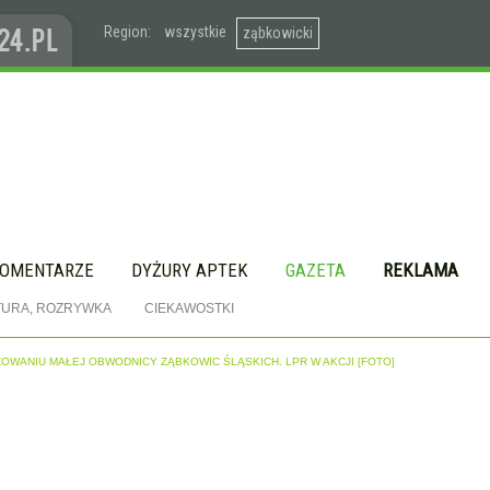
Region:
wszystkie
ząbkowicki
OMENTARZE
DYŻURY APTEK
GAZETA
REKLAMA
TURA, ROZRYWKA
CIEKAWOSTKI
WANIU MAŁEJ OBWODNICY ZĄBKOWIC ŚLĄSKICH. LPR W AKCJI [FOTO]