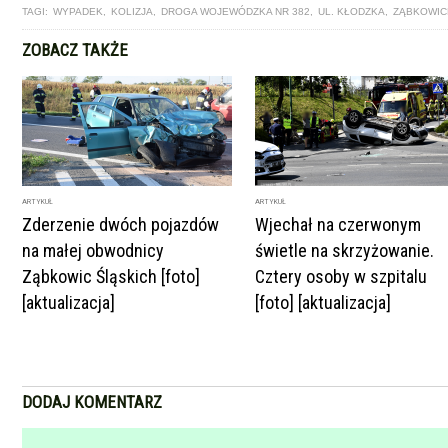
TAGI:
WYPADEK
,
KOLIZJA
,
DROGA WOJEWÓDZKA NR 382
,
UL. KŁODZKA
,
ZĄBKOWIC
ZOBACZ TAKŻE
ARTYKUŁ
ARTYKUŁ
Zderzenie dwóch pojazdów
Wjechał na czerwonym
na małej obwodnicy
świetle na skrzyżowanie.
Ząbkowic Śląskich [foto]
Cztery osoby w szpitalu
[aktualizacja]
[foto] [aktualizacja]
DODAJ KOMENTARZ