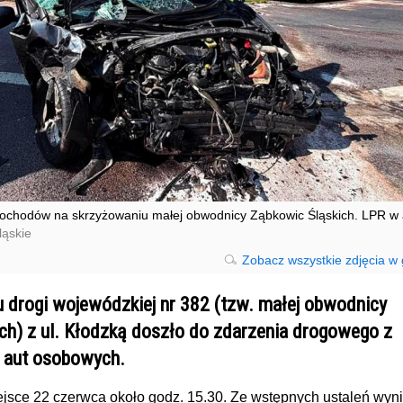
chodów na skrzyżowaniu małej obwodnicy Ząbkowic Śląskich. LPR w a
ląskie
Zobacz wszystkie zdjęcia w g
 drogi wojewódzkiej nr 382 (tzw. małej obwodnicy
ch) z ul. Kłodzką doszło do zdarzenia drogowego z
 aut osobowych.
ejsce 22 czerwca około godz. 15.30. Ze wstępnych ustaleń wyni