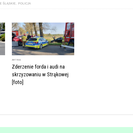
E ŚLĄSKIE
,
POLICJA
ARTYKUŁ
Zderzenie forda i audi na
skrzyzowaniu w Strąkowej
[foto]