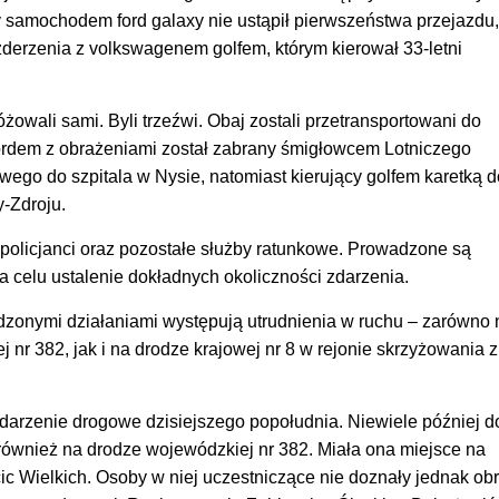
cy samochodem ford galaxy nie ustąpił pierwszeństwa przejazdu,
derzenia z volkswagenem golfem, którym kierował 33-letni
żowali sami. Byli trzeźwi. Obaj zostali przetransportowani do
 fordem z obrażeniami został zabrany śmigłowcem Lotniczego
ego do szpitala w Nysie, natomiast kierujący golfem karetką d
-Zdroju.
policjanci oraz pozostałe służby ratunkowe. Prowadzone są
 celu ustalenie dokładnych okoliczności zdarzenia.
zonymi działaniami występują utrudnienia w ruchu – zarówno 
 nr 382, jak i na drodze krajowej nr 8 w rejonie skrzyżowania z
zdarzenie drogowe dzisiejszego popołudnia. Niewiele później d
 również na drodze wojewódzkiej nr 382. Miała ona miejsce na
ic Wielkich. Osoby w niej uczestniczące nie doznały jednak ob