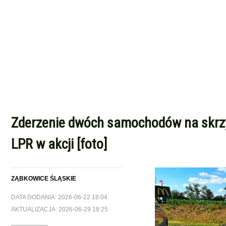
Zderzenie dwóch samochodów na skrzy
LPR w akcji [foto]
ZĄBKOWICE ŚLĄSKIE
DATA DODANIA: 2026-06-22 18:04
AKTUALIZACJA: 2026-06-29 18:25