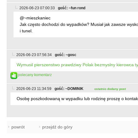
2026-06-23 07:00:33
gość: ~fun rond
@~mieszkaniec
Jak często dochodzi do wypadków? Musiał jak zawsze wysko
i tunel.
2026-06-23 07:56:34
gość: ~gosc
Wymusil pierszenstwo prawdziwy Polak bezmyslny kierowca ty
polecany komentarz
2026-06-23 11:34:59
gość: ~DOMINIK
ostatnio dodany post
Osobę poszkodowaną w wypadku lub rodzinę proszę o kontakt -
powrót
przejdź do góry