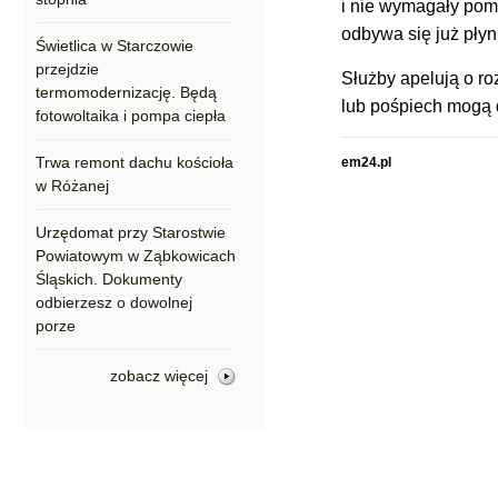
i nie wymagały pom
odbywa się już pły
Świetlica w Starczowie
przejdzie
Służby apelują o r
termomodernizację. Będą
lub pośpiech mogą 
fotowoltaika i pompa ciepła
Trwa remont dachu kościoła
em24.pl
w Różanej
Urzędomat przy Starostwie
Powiatowym w Ząbkowicach
Śląskich. Dokumenty
odbierzesz o dowolnej
porze
zobacz więcej