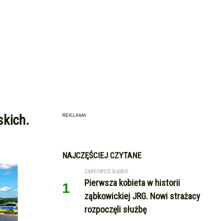
kich.
REKLAMA
NAJCZĘŚCIEJ CZYTANE
ZĄBKOWICE ŚLĄSKIE
Pierwsza kobieta w historii
1
ząbkowickiej JRG. Nowi strażacy
rozpoczęli służbę