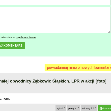
z akceptujesz
regulamin forum
AJ KOMENTARZ
powiadamiaj mnie o nowych komentar
ej obwodnicy Ząbkowic Śląskich. LPR w akcji [foto]
aniem.
zgłoś
plusy
4
minusy
12
skomen