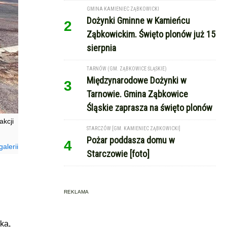
GMINA KAMIENIEC ZĄBKOWICKI
Dożynki Gminne w Kamieńcu
2
Ząbkowickim. Święto plonów już 15
sierpnia
TARNÓW (GM. ZĄBKOWICE ŚLĄSKIE)
Międzynarodowe Dożynki w
3
Tarnowie. Gmina Ząbkowice
Śląskie zaprasza na święto plonów
kcji
STARCZÓW [GM. KAMIENIEC ZĄBKOWICKI]
Pożar poddasza domu w
4
alerii
Starczowie [foto]
REKLAMA
ka,