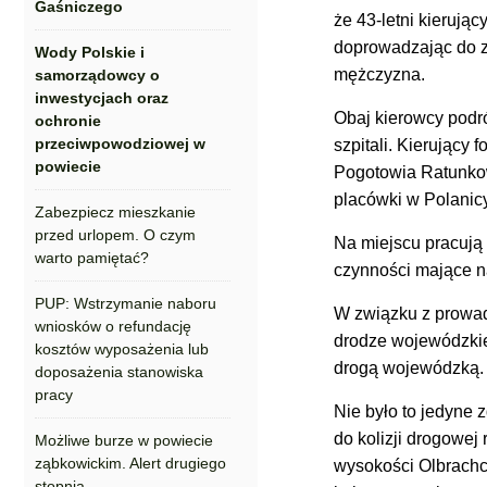
Gaśniczego
że 43-letni kierują
doprowadzając do z
Wody Polskie i
mężczyzna.
samorządowcy o
inwestycjach oraz
Obaj kierowcy podró
ochronie
przeciwpowodziowej w
szpitali. Kierujący
powiecie
Pogotowia Ratunkow
placówki w Polanicy
Zabezpiecz mieszkanie
przed urlopem. O czym
Na miejscu pracują 
warto pamiętać?
czynności mające na
PUP: Wstrzymanie naboru
W związku z prowad
wniosków o refundację
drodze wojewódzkiej
kosztów wyposażenia lub
drogą wojewódzką.
doposażenia stanowiska
pracy
Nie było to jedyne 
do kolizji drogowej
Możliwe burze w powiecie
ząbkowickim. Alert drugiego
wysokości Olbrachc
stopnia