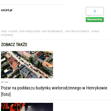
em24.pl
0
TAGI:
POŻAR
,
OSP KRZELKÓW
,
OSP BOŻNOWICE
,
OSP WITOSTOWICE
,
STRAŻ
POŻARNA
ZOBACZ TAKŻE
ARTYKUŁ
Pożar na poddaszu budynku wielorodzinnego w Henrykowie
[foto]