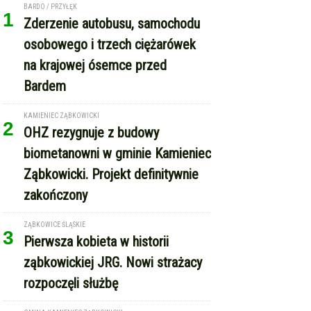
BARDO / PRZYŁĘK
1
Zderzenie autobusu, samochodu
osobowego i trzech ciężarówek
na krajowej ósemce przed
Bardem
KAMIENIEC ZĄBKOWICKI
2
OHZ rezygnuje z budowy
biometanowni w gminie Kamieniec
Ząbkowicki. Projekt definitywnie
zakończony
ZĄBKOWICE ŚLĄSKIE
3
Pierwsza kobieta w historii
ząbkowickiej JRG. Nowi strażacy
rozpoczęli służbę