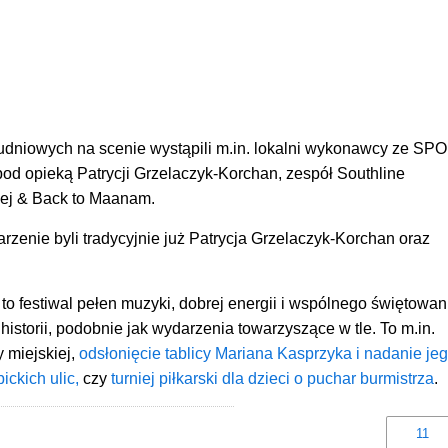
dniowych na scenie wystąpili m.in. lokalni wykonawcy ze
SPO
od opieką Patrycji Grzelaczyk-Korchan, zespół Southline
iej & Back to Maanam.
enie byli tradycyjnie już Patrycja Grzelaczyk-Korchan oraz
o festiwal pełen muzyki, dobrej energii i wspólnego świętowan
historii, podobnie jak wydarzenia towarzyszące w tle. To m.in.
y miejskiej,
odsłonięcie tablicy Mariana Kasprzyka i nadanie je
ickich ulic,
czy
turniej piłkarski dla dzieci o puchar burmistrza
.
11