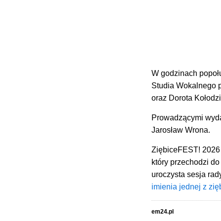
W godzinach popołu
Studia Wokalnego p
oraz
Dorota Kołodz
Prowadzącymi wydarz
Jarosław Wrona.
ZiębiceFEST! 2026 t
który przechodzi do 
uroczysta sesja rad
imienia jednej z zięb
em24.pl