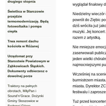
drugiego stopnia
wyglądał finałowy 
Świetlica w Starczowie
Niedzielny wieczór n
przejdzie
powrót do Ziębic po
termomodernizację. Będą
dziś wróciła już ja
fotowoltaika i pompa
ciepła
muzyki. Jej koncert
razem z artystką.
Trwa remont dachu
kościoła w Różanej
Nie mniejsze emocj
zaserwowali publicz
Urzędomat przy
jeden wielki chóraln
Starostwie Powiatowym w
najmocniejszymi pu
Ząbkowicach Śląskich.
Dokumenty odbierzesz o
Wcześniej na scenie
dowolnej porze
burmistrzem miasta.
Traktory na pełnych
miasta. Dyrektor ZC
obrotach, MiłyPan i
festiwalu i zaprosz
Sound’n’Grace. Dożynki
Gminy Stoszowice w
Tuż przed koncertem
Srebrnej Górze