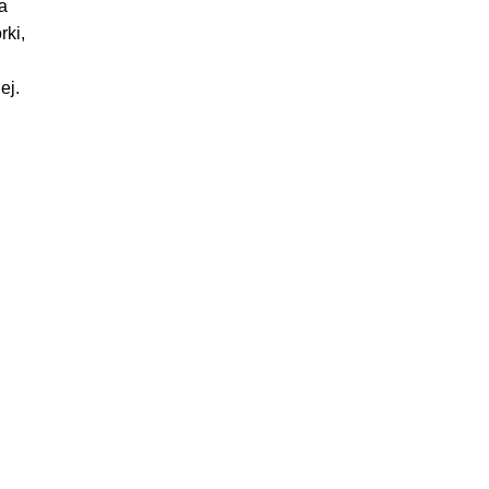
a
rki,
ej.