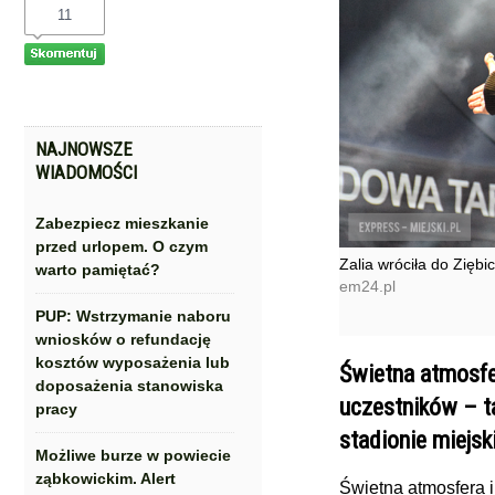
11
NAJNOWSZE
WIADOMOŚCI
Zabezpiecz mieszkanie
przed urlopem. O czym
Zalia wróciła do Ziębi
warto pamiętać?
em24.pl
PUP: Wstrzymanie naboru
wniosków o refundację
kosztów wyposażenia lub
Świetna atmosfer
doposażenia stanowiska
uczestników – t
pracy
stadionie miejsk
Możliwe burze w powiecie
ząbkowickim. Alert
Świetna atmosfera i