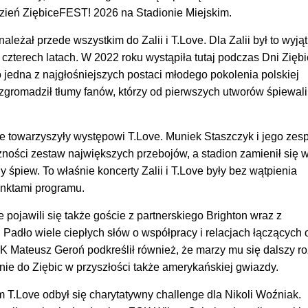
dzień ZiębiceFEST! 2026 na Stadionie Miejskim.
ależał przede wszystkim do Zalii i T.Love. Dla Zalii był to wyj
 czterech latach. W 2022 roku wystąpiła tutaj podczas Dni Ziębi
ko jedna z najgłośniejszych postaci młodego pokolenia polskiej
 zgromadził tłumy fanów, którzy od pierwszych utworów śpiewali
e towarzyszyły występowi T.Love. Muniek Staszczyk i jego zes
ności zestaw największych przebojów, a stadion zamienił się 
y śpiew. To właśnie koncerty Zalii i T.Love były bez wątpienia
nktami programu.
 pojawili się także goście z partnerskiego Brighton wraz z
 Padło wiele ciepłych słów o współpracy i relacjach łączących
K Mateusz Geroń podkreślił również, że marzy mu się dalszy r
enie do Ziębic w przyszłości także amerykańskiej gwiazdy.
 T.Love odbył się charytatywny challenge dla Nikoli Woźniak.