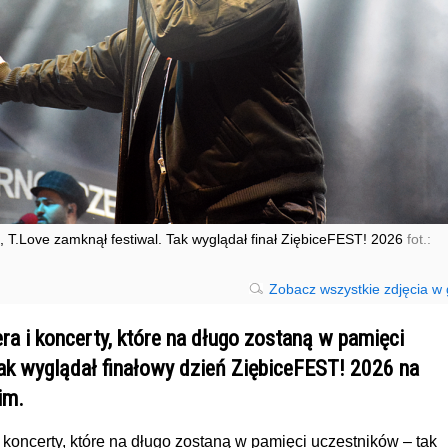
c, T.Love zamknął festiwal. Tak wyglądał finał ZiębiceFEST! 2026
fot.:
Zobacz wszystkie zdjęcia w g
a i koncerty, które na długo zostaną w pamięci
ak wyglądał finałowy dzień ZiębiceFEST! 2026 na
im.
 koncerty, które na długo zostaną w pamięci uczestników – tak