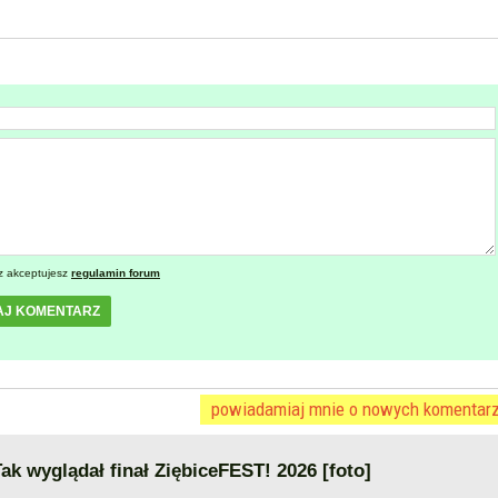
z akceptujesz
regulamin forum
AJ KOMENTARZ
powiadamiaj mnie o nowych komentar
Tak wyglądał finał ZiębiceFEST! 2026 [foto]