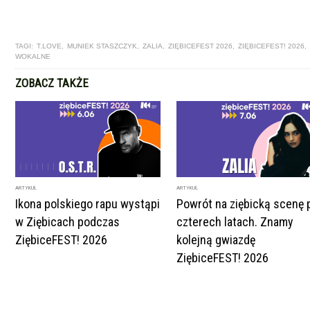
TAGI:
T.LOVE
,
MUNIEK STASZCZYK
,
ZALIA
,
ZIĘBICEFEST 2026
,
ZIĘBICEFEST! 2026
,
WOKALNE
ZOBACZ TAKŻE
ARTYKUŁ
ARTYKUŁ
Ikona polskiego rapu wystąpi
Powrót na ziębicką scenę 
w Ziębicach podczas
czterech latach. Znamy
ZiębiceFEST! 2026
kolejną gwiazdę
ZiębiceFEST! 2026