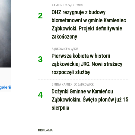
KAMIENIEC ZĄBKOWICKI
OHZ rezygnuje z budowy
2
biometanowni w gminie Kamieniec
Ząbkowicki. Projekt definitywnie
zakończony
ZĄBKOWICE ŚLĄSKIE
Pierwsza kobieta w historii
3
ząbkowickiej JRG. Nowi strażacy
rozpoczęli służbę
GMINA KAMIENIEC ZĄBKOWICKI
alerii
Dożynki Gminne w Kamieńcu
4
Ząbkowickim. Święto plonów już 15
sierpnia
REKLAMA