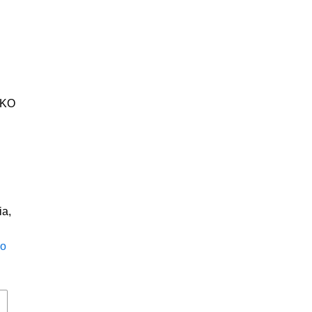
KO
ia,
go