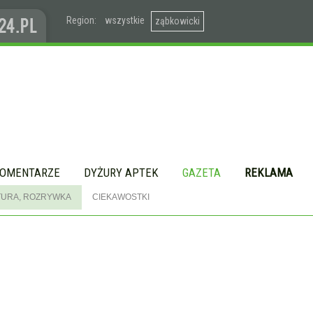
Region:
wszystkie
ząbkowicki
OMENTARZE
DYŻURY APTEK
GAZETA
REKLAMA
TURA, ROZRYWKA
CIEKAWOSTKI