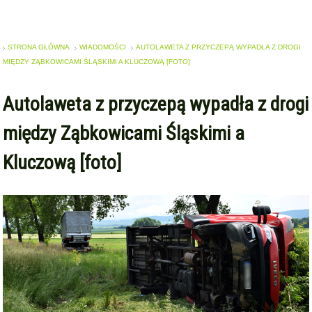
STRONA GŁÓWNA
WIADOMOŚCI
AUTOLAWETA Z PRZYCZEPĄ WYPADŁA Z DROGI
MIĘDZY ZĄBKOWICAMI ŚLĄSKIMI A KLUCZOWĄ [FOTO]
Autolaweta z przyczepą wypadła z drogi
między Ząbkowicami Śląskimi a
Kluczową [foto]