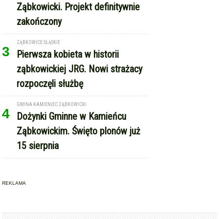
Ząbkowicki. Projekt definitywnie
zakończony
ZĄBKOWICE ŚLĄSKIE
3
Pierwsza kobieta w historii
ząbkowickiej JRG. Nowi strażacy
rozpoczęli służbę
GMINA KAMIENIEC ZĄBKOWICKI
4
Dożynki Gminne w Kamieńcu
Ząbkowickim. Święto plonów już
15 sierpnia
REKLAMA