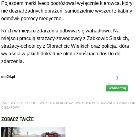
Pojazdem marki Iveco podróżował wyłącznie kierowca, który
nie doznał żadnych obrażeń, samodzielnie wyszedł z kabiny i
odmówił pomocy medycznej.
Ruch w miejscu zdarzenia odbywa się wahadłowo. Na
miejscu pracują strażacy-zawodowcy z Ząbkowic Śląskich,
strażacy-ochotnicy z Olbrachcic Wielkich oraz policja, która
wyjaśnia w jakich dokładnie okolicznościach doszło do
zdarzenia.
em24.pl
3
TAGI:
WYPADŁ Z DROGI
,
WYPADEK KLUCZOWA
,
WYPADEK W KLUCZOWEJ
,
SAMOCHÓD
CIEŻAROWY
ZOBACZ TAKŻE