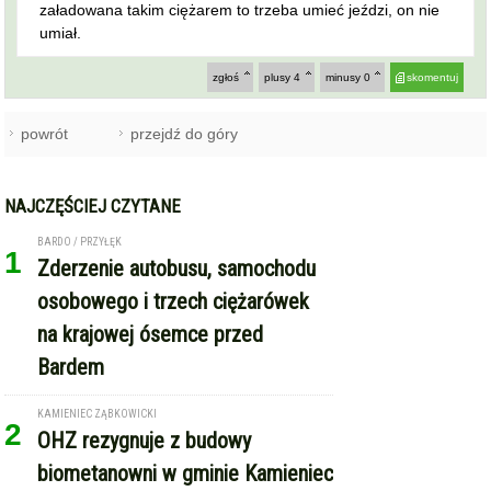
załadowana takim ciężarem to trzeba umieć jeździ, on nie
umiał.
zgłoś
plusy
4
minusy
0
skomentuj
powrót
przejdź do góry
NAJCZĘŚCIEJ CZYTANE
BARDO / PRZYŁĘK
1
Zderzenie autobusu, samochodu
osobowego i trzech ciężarówek
na krajowej ósemce przed
Bardem
KAMIENIEC ZĄBKOWICKI
2
OHZ rezygnuje z budowy
biometanowni w gminie Kamieniec