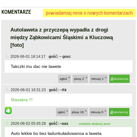
KOMENTARZE
powiadamiaj mnie o nowych komentarzach
Autolaweta z przyczepą wypadła z drogi
między Ząbkowicami Śląskimi a Kluczową
[foto]
2026-06-01 18:14:17
gość: ~ gosc
Takczki mu dac nie lawete
zgłoś
plusy
2
minusy
1
skomentuj
2026-06-01 18:31:23
gość: ~Ak
Masakra !!!
zgłoś
plusy
16
minusy
0
skomentuj
2026-06-02 05:45:28
gość: ~aaa
ostatnio dodany post
Auto lekkie bo bez ładunkuładowanoa a laweta