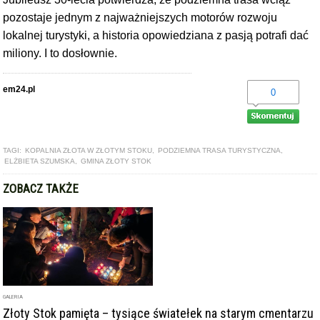
pozostaje jednym z najważniejszych motorów rozwoju
lokalnej turystyki, a
historia opowiedziana z pasją potrafi dać
miliony. I to dosłownie.
em24.pl
0
TAGI:
KOPALNIA ZŁOTA W ZŁOTYM STOKU
,
PODZIEMNA TRASA TURYSTYCZNA
,
ELŻBIETA SZUMSKA
,
GMINA ZŁOTY STOK
ZOBACZ TAKŻE
GALERIA
Złoty Stok pamięta – tysiące światełek na starym cmentarzu