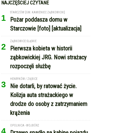
NAJCZĘŚCIEJ CZYTANE
STARCZÓW [GM. KAMIENIEC ZĄBKOWICKI]
1
Pożar poddasza domu w
Starczowie [foto] [aktualizacja]
ZĄBKOWICE ŚLĄSKIE
2
Pierwsza kobieta w historii
ząbkowickiej JRG. Nowi strażacy
rozpoczęli służbę
HENRYKÓW / ZIĘBICE
3
Nie dotarli, by ratować życie.
Kolizja auta strażackiego w
drodze do osoby z zatrzymaniem
krążenia
OPOLNICA - WOJBÓRZ
4
Drzewo spadło na kabinę pojazdu