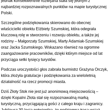
jednak konsekwentnie rozwijana stała się jednym z
najbardziej rozpoznawalnych punktów na mapie turystycznej
Polski.
Szczególne podziękowania skierowano do obecnej
właścicielki obiektu Elżbiety Szumskiej, która odegrała
kluczową rolę w stworzeniu i rozwoju obiektu, a także jej
rodziny – Małgorzaty Szumskiej, Marty Adamiak-Szumskiej
oraz Jacka Szumskiego. Wskazano również na ogromne
zaangażowanie pracowników, dzięki którym miejsce od lat
przyciąga setki tysięcy turystów.
Podczas uroczystości głos zabrała burmistrz Grażyna Orczyk,
która złożyła gratulacje i podziękowania za wieloletnią
działalność na rzecz promocji miasta.
Dziś Złoty Stok nie jest już anonimową miejscowością –
dzięki Kopalni Złota stał się rozpoznawalną marką
turystyczną, przyciągającą gości z całego kraju i zagranicy.
Jubileusz 30-lecia potwierdza, że podziemna trasa wciąż