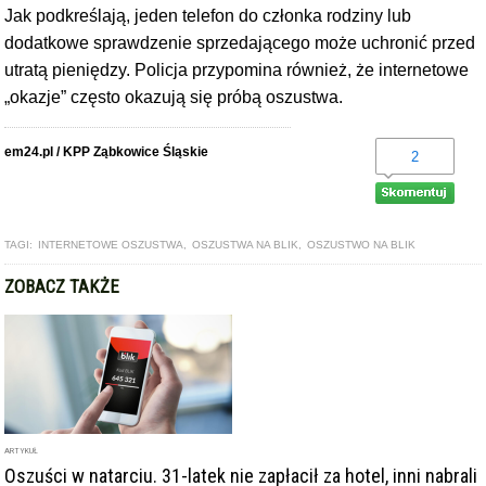
Jak podkreślają, jeden telefon do członka rodziny lub
dodatkowe sprawdzenie sprzedającego może uchronić przed
utratą pieniędzy. Policja przypomina również, że internetowe
„okazje” często okazują się próbą oszustwa.
em24.pl / KPP Ząbkowice Śląskie
2
TAGI:
INTERNETOWE OSZUSTWA
,
OSZUSTWA NA BLIK
,
OSZUSTWO NA BLIK
ZOBACZ TAKŻE
ARTYKUŁ
Oszuści w natarciu. 31-latek nie zapłacił za hotel, inni nabrali