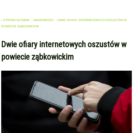
STRONA GŁÓWNA
WIADOMOŚCI
DWIE OFIARY INTERNETOWYCH OSZUSTÓW W
POWIECIE ZĄBKOWICKIM
Dwie ofiary internetowych oszustów w
powiecie ząbkowickim