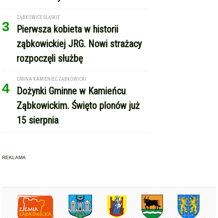
ZĄBKOWICE ŚLĄSKIE
3
Pierwsza kobieta w historii
ząbkowickiej JRG. Nowi strażacy
rozpoczęli służbę
GMINA KAMIENIEC ZĄBKOWICKI
4
Dożynki Gminne w Kamieńcu
Ząbkowickim. Święto plonów już
15 sierpnia
REKLAMA