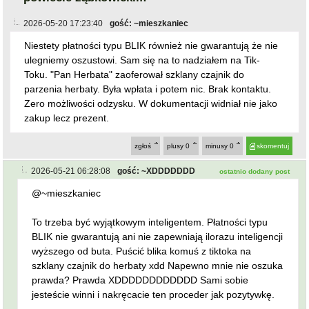
2026-05-20 17:23:40
gość: ~mieszkaniec
Niestety płatności typu BLIK również nie gwarantują że nie
ulegniemy oszustowi. Sam się na to nadziałem na Tik-
Toku. "Pan Herbata" zaoferował szklany czajnik do
parzenia herbaty. Była wpłata i potem nic. Brak kontaktu.
Zero możliwości odzysku. W dokumentacji widniał nie jako
zakup lecz prezent.
zgłoś
plusy
0
minusy
0
skomentuj
2026-05-21 06:28:08
gość: ~XDDDDDDD
ostatnio dodany post
@~mieszkaniec
To trzeba być wyjątkowym inteligentem. Płatności typu
BLIK nie gwarantują ani nie zapewniają ilorazu inteligencji
wyższego od buta. Puścić blika komuś z tiktoka na
szklany czajnik do herbaty xdd Napewno mnie nie oszuka
prawda? Prawda XDDDDDDDDDDDD Sami sobie
jesteście winni i nakręcacie ten proceder jak pozytywkę.