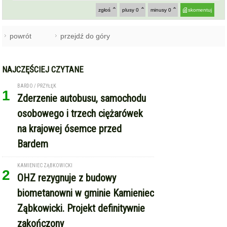
zgłoś
plusy
0
minusy
0
skomentuj
powrót
przejdź do góry
NAJCZĘŚCIEJ CZYTANE
BARDO / PRZYŁĘK
1
Zderzenie autobusu, samochodu
osobowego i trzech ciężarówek
na krajowej ósemce przed
Bardem
KAMIENIEC ZĄBKOWICKI
2
OHZ rezygnuje z budowy
biometanowni w gminie Kamieniec
Ząbkowicki. Projekt definitywnie
zakończony