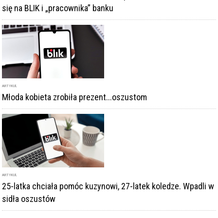
się na BLIK i „pracownika” banku
ARTYKUŁ
Młoda kobieta zrobiła prezent...oszustom
ARTYKUŁ
25-latka chciała pomóc kuzynowi, 27-latek koledze. Wpadli w
sidła oszustów