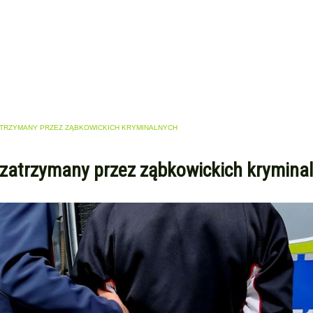
ATRZYMANY PRZEZ ZĄBKOWICKICH KRYMINALNYCH
 zatrzymany przez ząbkowickich krymina