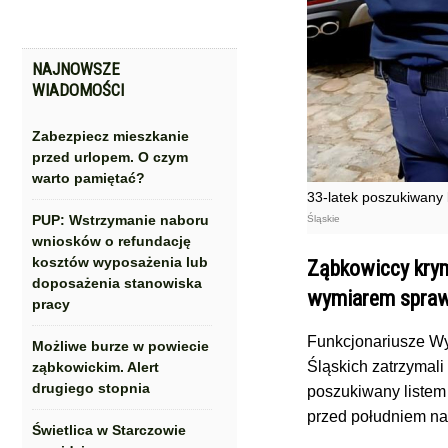
NAJNOWSZE
WIADOMOŚCI
Zabezpiecz mieszkanie
przed urlopem. O czym
warto pamiętać?
33-latek poszukiwany
PUP: Wstrzymanie naboru
Śląskie
wniosków o refundację
kosztów wyposażenia lub
Ząbkowiccy krym
doposażenia stanowiska
wymiarem sprawi
pracy
Funkcjonariusze W
Możliwe burze w powiecie
Śląskich zatrzymali
ząbkowickim. Alert
drugiego stopnia
poszukiwany listem
przed południem na
Świetlica w Starczowie