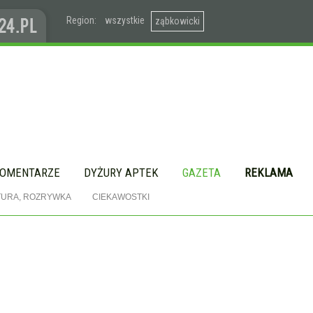
Region:
wszystkie
ząbkowicki
OMENTARZE
DYŻURY APTEK
GAZETA
REKLAMA
TURA, ROZRYWKA
CIEKAWOSTKI