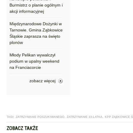
Burmistrz o planie ogólnym i
akcji informacyjnej
Międzynarodowe Dożynki w
Tarnowie. Gmina Ząbkowice
Śląskie zaprasza na święto
plonów
Młody Pelikan wywalczył
podium w upalny weekend
na Franciacorcie
zobacz więcej
TAGI:
ZATRZYMANIE POSZUKIWANEGO
,
ZATRZYMANIE 33-LATKA
,
KPP ZĄBKOWICE Ś
ZOBACZ TAKŻE