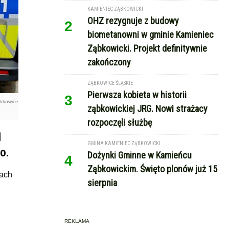
KAMIENIEC ZĄBKOWICKI
OHZ rezygnuje z budowy
2
biometanowni w gminie Kamieniec
Ząbkowicki. Projekt definitywnie
zakończony
ZĄBKOWICE ŚLĄSKIE
Pierwsza kobieta w historii
3
ąbkowice
ząbkowickiej JRG. Nowi strażacy
rozpoczęli służbę
d
GMINA KAMIENIEC ZĄBKOWICKI
o.
Dożynki Gminne w Kamieńcu
4
Ząbkowickim. Święto plonów już 15
cach
sierpnia
REKLAMA