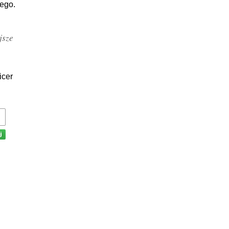
nego.
jsze
icer