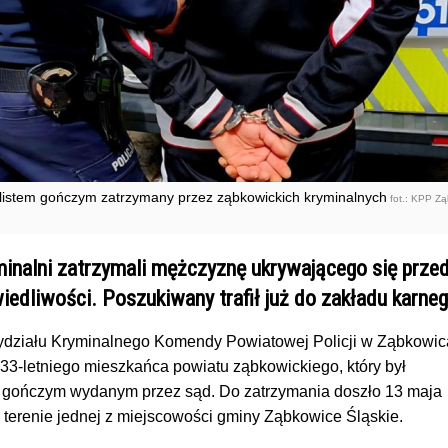
 listem gończym zatrzymany przez ząbkowickich kryminalnych
fot.: KPP Z
inalni zatrzymali mężczyznę ukrywającego się prze
edliwości. Poszukiwany trafił już do zakładu karneg
ydziału Kryminalnego Komendy Powiatowej Policji w Ząbkowi
 33-letniego mieszkańca powiatu ząbkowickiego, który był
 gończym wydanym przez sąd. Do zatrzymania doszło 13 maja
 terenie jednej z miejscowości gminy Ząbkowice Śląskie.