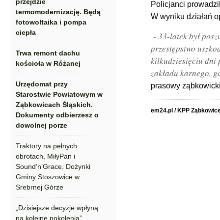
przejdzie
Policjanci prowadz
termomodernizację. Będą
W wyniku działań o
fotowoltaika i pompa
ciepła
- 33-latek był pos
przestępstwo uszko
Trwa remont dachu
kilkudziesięciu dn
kościoła w Różanej
zakładu karnego, g
Urzędomat przy
prasowy ząbkowickie
Starostwie Powiatowym w
Ząbkowicach Śląskich.
em24.pl / KPP Ząbkowice
Dokumenty odbierzesz o
dowolnej porze
Traktory na pełnych
obrotach, MiłyPan i
Sound’n’Grace. Dożynki
Gminy Stoszowice w
Srebrnej Górze
„Dzisiejsze decyzje wpłyną
na kolejne pokolenia”.