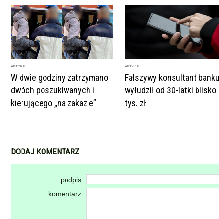
ARTYKUŁ
ARTYKUŁ
W dwie godziny zatrzymano
Fałszywy konsultant bank
dwóch poszukiwanych i
wyłudził od 30-latki blisko
kierującego „na zakazie”
tys. zł
DODAJ KOMENTARZ
podpis
komentarz