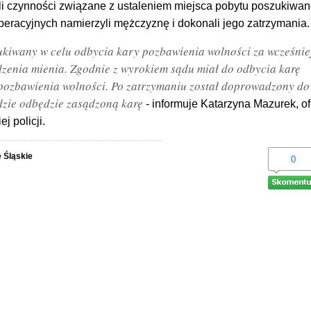
ili czynności związane z ustaleniem miejsca pobytu poszukiwa
peracyjnych namierzyli mężczyznę i dokonali jego zatrzymania.
zukiwany w celu odbycia kary pozbawienia wolności za wcześnie
dzenia mienia. Zgodnie z wyrokiem sądu miał do odbycia karę
i pozbawienia wolności. Po zatrzymaniu został doprowadzony do
dzie odbędzie zasądzoną karę
- informuje Katarzyna Mazurek, of
j policji.
 Śląskie
0