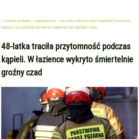
STRONA GŁÓWNA
WIADOMOŚCI
48-LATKA TRACIŁA PRZYTOMNOŚĆ PODCZAS
KĄPIELI. W ŁAZIENCE WYKRYTO ŚMIERTELNIE GROŹNY CZAD
48-latka traciła przytomność podczas
kąpieli. W łazience wykryto śmiertelnie
groźny czad