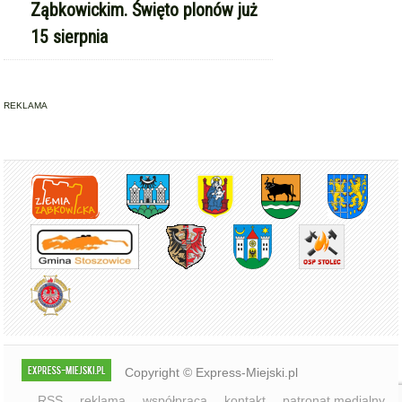
Ząbkowickim. Święto plonów już
15 sierpnia
REKLAMA
Copyright © Express-Miejski.pl
RSS
reklama
współpraca
kontakt
patronat medialny