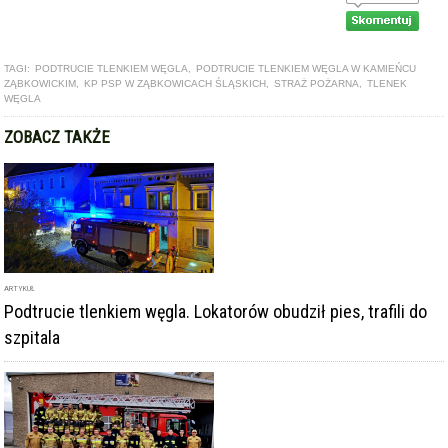
TAGI:
PODTRUCIE TLENKIEM WĘGLA
,
PODTRUCIE TLENKIEM WĘGLA W KAMIEŃCU
ZĄBKOWICKIM
,
KP PSP W ZĄBKOWICACH ŚLĄSKICH
,
STRAŻ POŻARNA
,
TLENEK
WĘGLA
ZOBACZ TAKŻE
ARTYKUŁ
Podtrucie tlenkiem węgla. Lokatorów obudził pies, trafili do
szpitala