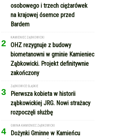
osobowego i trzech ciężarówek
na krajowej ósemce przed
Bardem
KAMIENIEC ZĄBKOWICKI
2
OHZ rezygnuje z budowy
biometanowni w gminie Kamieniec
Ząbkowicki. Projekt definitywnie
zakończony
ZĄBKOWICE ŚLĄSKIE
3
Pierwsza kobieta w historii
ząbkowickiej JRG. Nowi strażacy
rozpoczęli służbę
GMINA KAMIENIEC ZĄBKOWICKI
4
Dożynki Gminne w Kamieńcu