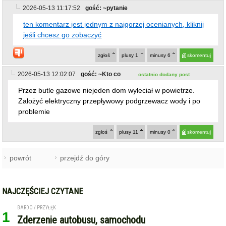
2026-05-13 11:17:52
gość: ~pytanie
ten komentarz jest jednym z najgorzej ocenianych, kliknij
jeśli chcesz go zobaczyć
zgłoś
plusy
1
minusy
6
skomentuj
2026-05-13 12:02:07
gość: ~Kto co
ostatnio dodany post
Przez butle gazowe niejeden dom wyleciał w powietrze.
Założyć elektryczny przepływowy podgrzewacz wody i po
problemie
zgłoś
plusy
11
minusy
0
skomentuj
powrót
przejdź do góry
NAJCZĘŚCIEJ CZYTANE
BARDO / PRZYŁĘK
1
Zderzenie autobusu, samochodu