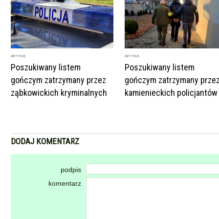
ARTYKUŁ
ARTYKUŁ
Poszukiwany listem
Poszukiwany listem
gończym zatrzymany przez
gończym zatrzymany prze
ząbkowickich kryminalnych
kamienieckich policjantów
DODAJ KOMENTARZ
podpis
komentarz