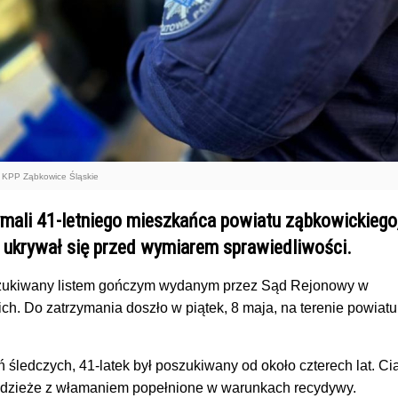
: KPP Ząbkowice Śląskie
zymali 41-letniego mieszkańca powiatu ząbkowickiego
at ukrywał się przed wymiarem sprawiedliwości.
zukiwany listem gończym wydanym przez Sąd Rejonowy w
h. Do zatrzymania doszło w piątek, 8 maja, na terenie powiatu
ń śledczych, 41-latek był poszukiwany od około czterech lat. Ci
adzieże z włamaniem popełnione w warunkach recydywy.