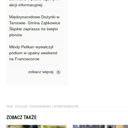
akcji informacyjnej
Międzynarodowe Dożynki w
Tarnowie. Gmina Ząbkowice
Śląskie zaprasza na święto
plonów
Młody Pelikan wywalczył
podium w upalny weekend
na Franciacorcie
zobacz więcej
TAGI:
POLICJA
,
POSZUKIWANY LISTEM GOŃCZYM
ZOBACZ TAKŻE