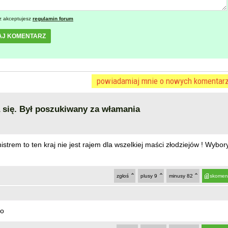
z akceptujesz
regulamin forum
AJ KOMENTARZ
powiadamiaj mnie o nowych komentar
a się. Był poszukiwany za włamania
trem to ten kraj nie jest rajem dla wszelkiej maści złodziejów ! Wybor
zgłoś
plusy
9
minusy
82
skomen
ro