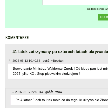
Dodając komentar
DOD
KOMENTARZE
41-latek zatrzymany po czterech latach ukrywani
2026-05-12 10:40:53
gość: ~Bogdan
Brawo panie Ministrze Waldemar Żurek ! Od kiedy pan jest minis
2027 tylko KO . Stop pisowskim złodziejom !
2026-05-12 22:01:44
gość: ~www
Po 4 latach? ech to i tak mało co do tego ile ukrywa się Ziob