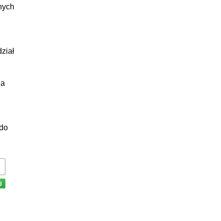
nych
dział
ia
 do