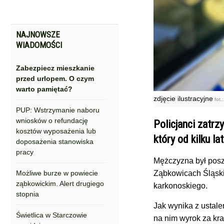
NAJNOWSZE
WIADOMOŚCI
Zabezpiecz mieszkanie
przed urlopem. O czym
warto pamiętać?
zdjęcie ilustracyjne
fot.
PUP: Wstrzymanie naboru
wniosków o refundację
Policjanci zatr
kosztów wyposażenia lub
który od kilku l
doposażenia stanowiska
pracy
Mężczyzna był pos
Możliwe burze w powiecie
Ząbkowicach Śląskic
ząbkowickim. Alert drugiego
karkonoskiego.
stopnia
Jak wynika z ustale
Świetlica w Starczowie
na nim wyrok za kr