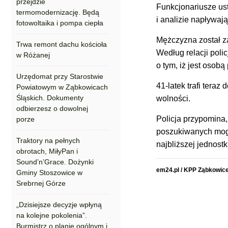
przejdzie
Funkcjonariusze ust
termomodernizację. Będą
i analizie napływają
fotowoltaika i pompa ciepła
Mężczyzna został z
Trwa remont dachu kościoła
Według relacji polic
w Różanej
o tym, iż jest osob
Urzędomat przy Starostwie
41-latek trafi tera
Powiatowym w Ząbkowicach
Śląskich. Dokumenty
wolności.
odbierzesz o dowolnej
Policja przypomina,
porze
poszukiwanych mog
Traktory na pełnych
najbliższej jednostki
obrotach, MiłyPan i
Sound’n’Grace. Dożynki
em24.pl / KPP Ząbkowice
Gminy Stoszowice w
Srebrnej Górze
„Dzisiejsze decyzje wpłyną
na kolejne pokolenia”.
Burmistrz o planie ogólnym i