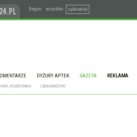
Region:
wszystkie
ząbkowicki
OMENTARZE
DYŻURY APTEK
GAZETA
REKLAMA
TURA, ROZRYWKA
CIEKAWOSTKI