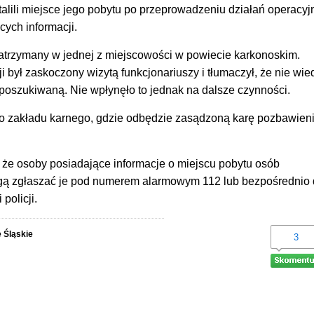
alili miejsce jego pobytu po przeprowadzeniu działań operacyj
cych informacji.
atrzymany w jednej z miejscowości w powiecie karkonoskim.
ji był zaskoczony wizytą funkcjonariuszy i tłumaczył, że nie wie
ą poszukiwaną. Nie wpłynęło to jednak na dalsze czynności.
z do zakładu karnego, gdzie odbędzie zasądzoną karę pozbawien
 że osoby posiadające informacje o miejscu pobytu osób
ą zgłaszać je pod numerem alarmowym 112 lub bezpośrednio
 policji.
 Śląskie
3