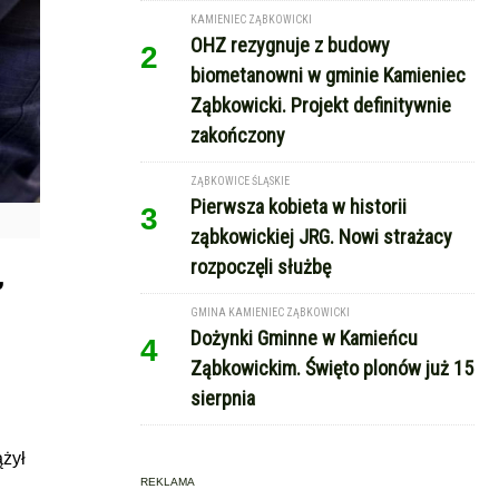
KAMIENIEC ZĄBKOWICKI
OHZ rezygnuje z budowy
2
biometanowni w gminie Kamieniec
Ząbkowicki. Projekt definitywnie
zakończony
ZĄBKOWICE ŚLĄSKIE
Pierwsza kobieta w historii
3
ząbkowickiej JRG. Nowi strażacy
rozpoczęli służbę
,
GMINA KAMIENIEC ZĄBKOWICKI
Dożynki Gminne w Kamieńcu
4
Ząbkowickim. Święto plonów już 15
sierpnia
ążył
REKLAMA