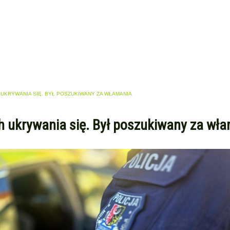
 UKRYWANIA SIĘ. BYŁ POSZUKIWANY ZA WŁAMANIA
ch ukrywania się. Był poszukiwany za wł