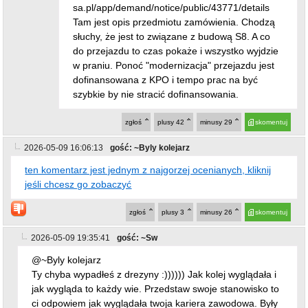
sa.pl/app/demand/notice/public/43771/details
Tam jest opis przedmiotu zamówienia. Chodzą
słuchy, że jest to związane z budową S8. A co
do przejazdu to czas pokaże i wszystko wyjdzie
w praniu. Ponoć "modernizacja" przejazdu jest
dofinansowana z KPO i tempo prac na być
szybkie by nie stracić dofinansowania.
zgłoś
plusy
42
minusy
29
skomentuj
2026-05-09 16:06:13
gość: ~Byly kolejarz
ten komentarz jest jednym z najgorzej ocenianych, kliknij
jeśli chcesz go zobaczyć
zgłoś
plusy
3
minusy
26
skomentuj
2026-05-09 19:35:41
gość: ~Sw
@~Byly kolejarz
Ty chyba wypadłeś z drezyny :)))))) Jak kolej wyglądała i
jak wygląda to każdy wie. Przedstaw swoje stanowisko to
ci odpowiem jak wyglądała twoja kariera zawodowa. Były