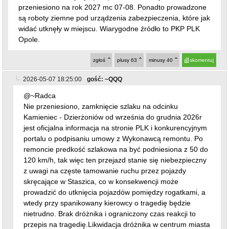
przeniesiono na rok 2027 mc 07-08. Ponadto prowadzone
są roboty ziemne pod urządzenia zabezpieczenia, które jak
widać utknęły w miejscu. Wiarygodne źródło to PKP PLK
Opole.
zgłoś
plusy
63
minusy
40
skomentuj
2026-05-07 18:25:00
gość: ~QQQ
@~Radca
Nie przeniesiono, zamknięcie szlaku na odcinku
Kamieniec - Dzierżoniów od września do grudnia 2026r
jest oficjalna informacja na stronie PLK i konkurencyjnym
portalu o podpisaniu umowy z Wykonawcą remontu. Po
remoncie predkość szlakowa na być podniesiona z 50 do
120 km/h, tak więc ten przejazd stanie się niebezpieczny
z uwagi na częste tamowanie ruchu przez pojazdy
skręcające w Staszica, co w konsekwencji może
prowadzić do utknięcia pojazdów pomiędzy rogatkami, a
wtedy przy spanikowany kierowcy o tragedię będzie
nietrudno. Brak dróżnika i ograniczony czas reakcji to
przepis na tragedię.Likwidacja dróżnika w centrum miasta