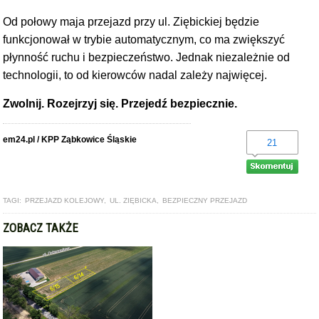
Od połowy maja przejazd przy ul. Ziębickiej będzie
funkcjonował w trybie automatycznym, co ma zwiększyć
płynność ruchu i bezpieczeństwo. Jednak niezależnie od
technologii, to od kierowców nadal zależy najwięcej.
Zwolnij. Rozejrzyj się. Przejedź bezpiecznie.
em24.pl / KPP Ząbkowice Śląskie
21
TAGI:
PRZEJAZD KOLEJOWY
,
UL. ZIĘBICKA
,
BEZPIECZNY PRZEJAZD
ZOBACZ TAKŻE