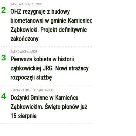
KAMIENIEC ZĄBKOWICKI
2
OHZ rezygnuje z budowy
biometanowni w gminie Kamieniec
Ząbkowicki. Projekt definitywnie
zakończony
ZĄBKOWICE ŚLĄSKIE
3
Pierwsza kobieta w historii
ząbkowickiej JRG. Nowi strażacy
rozpoczęli służbę
GMINA KAMIENIEC ZĄBKOWICKI
4
Dożynki Gminne w Kamieńcu
Ząbkowickim. Święto plonów już
15 sierpnia