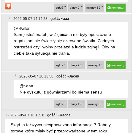
zgłoś
plusy
9
minusy
35
skomentuj
2026-05-07 14:14:28
gość: ~aaa
@~Kilfon
Sam jesteś matoł , w Ziębicach nie były opuszczone
rogatki ani nie świeciły się czerwone światła. Żadnych
ostrzeżeń czyli wolny przejazd a ludzie zginęli. Oby na
ciebie taka sytuacja nie trafiła.
zgłoś
plusy
23
minusy
1
skomentuj
2026-05-07 16:13:58
gość: ~Jacek
@~aaa
Nie dyskutuj z gówniarzami bo niema sensu
zgłoś
plusy
12
minusy
0
skomentuj
2026-05-07 16:11:18
gość: ~Radca
Skąd ta fałszywa niesprawdzona informacja ? Roboty
torowe które miały być przeprowadzone w tym roku