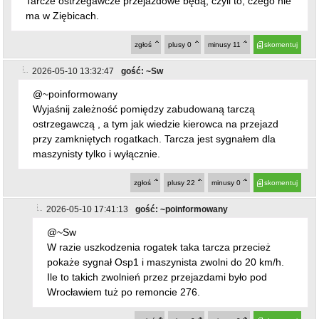
Tarcze ostrzegawcze przejazdowe będą, czyli to, czego nie
ma w Ziębicach.
zgłoś
plusy
0
minusy
11
skomentuj
2026-05-10 13:32:47
gość: ~Sw
@~poinformowany
Wyjaśnij zależność pomiędzy zabudowaną tarczą
ostrzegawczą , a tym jak wiedzie kierowca na przejazd
przy zamkniętych rogatkach. Tarcza jest sygnałem dla
maszynisty tylko i wyłącznie.
zgłoś
plusy
22
minusy
0
skomentuj
2026-05-10 17:41:13
gość: ~poinformowany
@~Sw
W razie uszkodzenia rogatek taka tarcza przecież
pokaże sygnał Osp1 i maszynista zwolni do 20 km/h.
Ile to takich zwolnień przez przejazdami było pod
Wrocławiem tuż po remoncie 276.