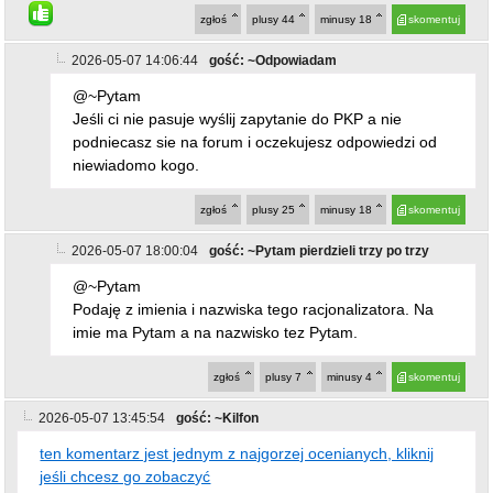
zgłoś
plusy
44
minusy
18
skomentuj
2026-05-07 14:06:44
gość: ~Odpowiadam
@~Pytam
Jeśli ci nie pasuje wyślij zapytanie do PKP a nie
podniecasz sie na forum i oczekujesz odpowiedzi od
niewiadomo kogo.
zgłoś
plusy
25
minusy
18
skomentuj
2026-05-07 18:00:04
gość: ~Pytam pierdzieli trzy po trzy
@~Pytam
Podaję z imienia i nazwiska tego racjonalizatora. Na
imie ma Pytam a na nazwisko tez Pytam.
zgłoś
plusy
7
minusy
4
skomentuj
2026-05-07 13:45:54
gość: ~Kilfon
ten komentarz jest jednym z najgorzej ocenianych, kliknij
jeśli chcesz go zobaczyć