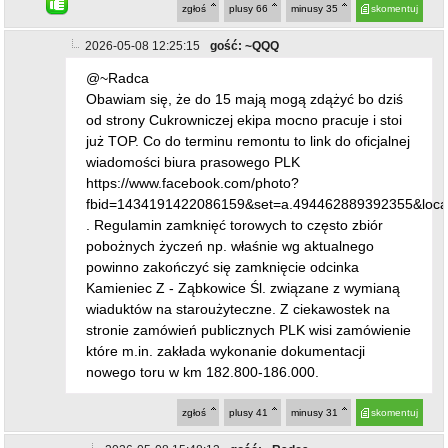
zgłoś
plusy
66
minusy
35
skomentuj
2026-05-08 12:25:15
gość: ~QQQ
@~Radca
Obawiam się, że do 15 mają mogą zdążyć bo dziś
od strony Cukrowniczej ekipa mocno pracuje i stoi
już TOP. Co do terminu remontu to link do oficjalnej
wiadomości biura prasowego PLK
https://www.facebook.com/photo?
fbid=1434191422086159&set=a.494462889392355&loca
. Regulamin zamknięć torowych to często zbiór
pobożnych życzeń np. właśnie wg aktualnego
powinno zakończyć się zamknięcie odcinka
Kamieniec Z - Ząbkowice Śl. związane z wymianą
wiaduktów na staroużyteczne. Z ciekawostek na
stronie zamówień publicznych PLK wisi zamówienie
które m.in. zakłada wykonanie dokumentacji
nowego toru w km 182.800-186.000.
zgłoś
plusy
41
minusy
31
skomentuj