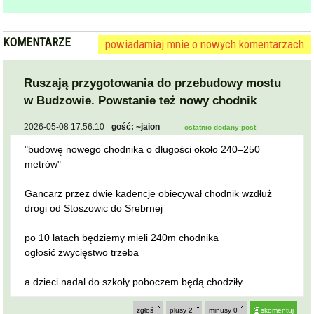
KOMENTARZE
powiadamiaj mnie o nowych komentarzach
Ruszają przygotowania do przebudowy mostu
w Budzowie. Powstanie też nowy chodnik
2026-05-08 17:56:10
gość: ~jaion
ostatnio dodany post
"budowę nowego chodnika o długości około 240–250
metrów"
Gancarz przez dwie kadencje obiecywał chodnik wzdłuż
drogi od Stoszowic do Srebrnej
po 10 latach będziemy mieli 240m chodnika
ogłosić zwycięstwo trzeba
a dzieci nadal do szkoły poboczem będą chodziły
zgłoś
plusy
2
minusy
0
skomentuj