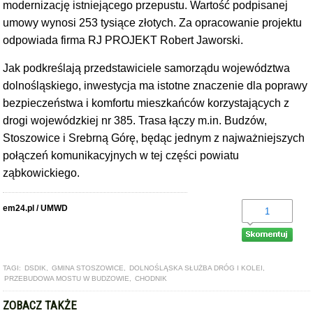
modernizację istniejącego przepustu. Wartość podpisanej
umowy wynosi 253 tysiące złotych. Za opracowanie projektu
odpowiada firma RJ PROJEKT Robert Jaworski.
Jak podkreślają przedstawiciele samorządu województwa
dolnośląskiego, inwestycja ma istotne znaczenie dla poprawy
bezpieczeństwa i komfortu mieszkańców korzystających z
drogi wojewódzkiej nr 385. Trasa łączy m.in. Budzów,
Stoszowice i Srebrną Górę, będąc jednym z najważniejszych
połączeń komunikacyjnych w tej części powiatu
ząbkowickiego.
em24.pl / UMWD
1
TAGI:
DSDIK
,
GMINA STOSZOWICE
,
DOLNOŚLĄSKA SŁUŻBA DRÓG I KOLEI
,
PRZEBUDOWA MOSTU W BUDZOWIE
,
CHODNIK
ZOBACZ TAKŻE