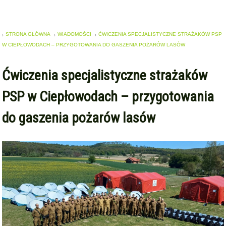
STRONA GŁÓWNA
WIADOMOŚCI
ĆWICZENIA SPECJALISTYCZNE STRAŻAKÓW PSP
W CIEPŁOWODACH – PRZYGOTOWANIA DO GASZENIA POŻARÓW LASÓW
Ćwiczenia specjalistyczne strażaków
PSP w Ciepłowodach – przygotowania
do gaszenia pożarów lasów