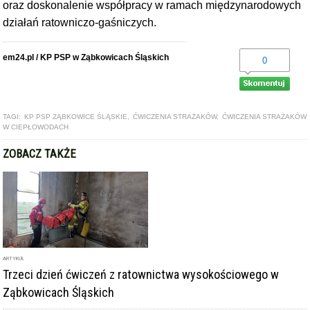
oraz doskonalenie współpracy w ramach międzynarodowych
działań ratowniczo-gaśniczych.
em24.pl / KP PSP w Ząbkowicach Śląskich
0
TAGI:
KP PSP ZĄBKOWICE ŚLĄSKIE
,
ĆWICZENIA STRAŻAKÓW
,
ĆWICZENIA STRAŻAKÓW
W CIEPŁOWODACH
ZOBACZ TAKŻE
ARTYKUŁ
Trzeci dzień ćwiczeń z ratownictwa wysokościowego w
Ząbkowicach Śląskich