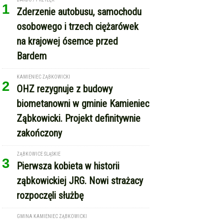
1
Zderzenie autobusu, samochodu
osobowego i trzech ciężarówek
na krajowej ósemce przed
Bardem
KAMIENIEC ZĄBKOWICKI
2
OHZ rezygnuje z budowy
biometanowni w gminie Kamieniec
Ząbkowicki. Projekt definitywnie
zakończony
ZĄBKOWICE ŚLĄSKIE
3
Pierwsza kobieta w historii
ząbkowickiej JRG. Nowi strażacy
rozpoczęli służbę
GMINA KAMIENIEC ZĄBKOWICKI