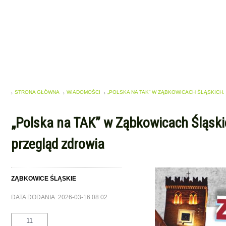
STRONA GŁÓWNA
WIADOMOŚCI
„POLSKA NA TAK” W ZĄBKOWICACH ŚLĄSKICH.
„Polska na TAK” w Ząbkowicach Śląski
przegląd zdrowia
ZĄBKOWICE ŚLĄSKIE
DATA DODANIA: 2026-03-16 08:02
11