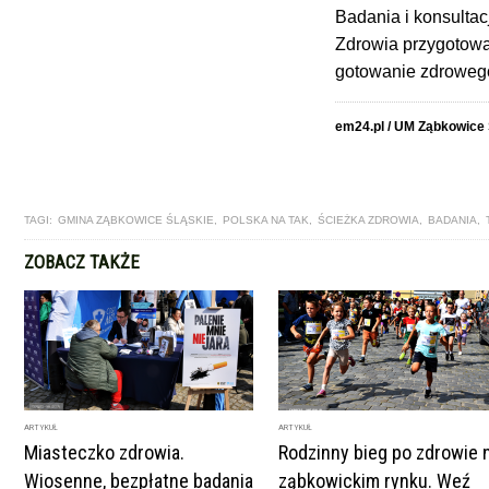
Badania i konsultac
Zdrowia przygotowan
gotowanie zdrowego
em24.pl / UM Ząbkowice 
TAGI:
GMINA ZĄBKOWICE ŚLĄSKIE
,
POLSKA NA TAK
,
ŚCIEŻKA ZDROWIA
,
BADANIA
,
ZOBACZ TAKŻE
ARTYKUŁ
ARTYKUŁ
Miasteczko zdrowia.
Rodzinny bieg po zdrowie 
Wiosenne, bezpłatne badania
ząbkowickim rynku. Weź