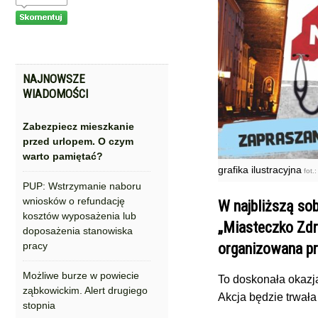
NAJNOWSZE
WIADOMOŚCI
Zabezpiecz mieszkanie
przed urlopem. O czym
warto pamiętać?
grafika ilustracyjna
fot.
PUP: Wstrzymanie naboru
wniosków o refundację
W najbliższą sob
kosztów wyposażenia lub
„Miasteczko Zdr
doposażenia stanowiska
pracy
organizowana pr
Możliwe burze w powiecie
To doskonała okazja
ząbkowickim. Alert drugiego
Akcja będzie trwała
stopnia