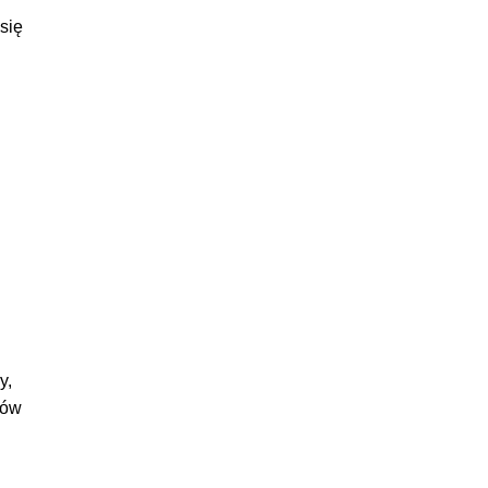
się
y,
ków