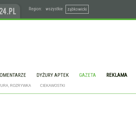
Region:
wszystkie
ząbkowicki
OMENTARZE
DYŻURY APTEK
GAZETA
REKLAMA
TURA, ROZRYWKA
CIEKAWOSTKI