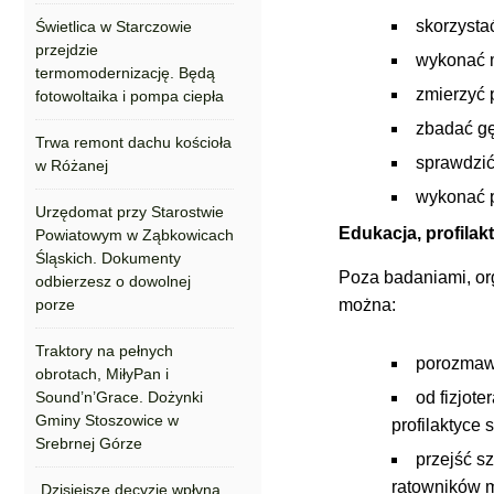
skorzysta
Świetlica w Starczowie
przejdzie
wykonać 
termomodernizację. Będą
zmierzyć 
fotowoltaika i pompa ciepła
zbadać gę
Trwa remont dachu kościoła
sprawdzić
w Różanej
wykonać p
Urzędomat przy Starostwie
Edukacja, profilak
Powiatowym w Ząbkowicach
Śląskich. Dokumenty
Poza badaniami, or
odbierzesz o dowolnej
porze
można:
Traktory na pełnych
porozmawi
obrotach, MiłyPan i
Sound’n’Grace. Dożynki
od fizjot
Gminy Stoszowice w
profilaktyce
Srebrnej Górze
przejść s
ratowników 
„Dzisiejsze decyzje wpłyną