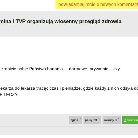
powiadamiaj mnie o nowych komentar
mina i TVP organizują wiosenny przegląd zdrowia
bicie sobie Państwo badania ... darmowe, prywatnie .. czy
 lekarza do lekarza tracąc czas i pieniądze, gdzie każdy z nich odsyła d
NIE LECZY.
zgłoś
plusy
29
minusy
3
skomen