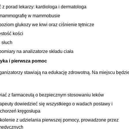
ć z porad lekarzy: kardiologa i dermatologa
mammografię w mammobusie
poziom glukozy we krwi oraz ciśnienie tętnicze
stość kości
 słuch
omiary na analizatorze składu ciała
tyka i pierwsza pomoc
ganizatorzy stawiają na edukację zdrowotną. Na miejscu będzi
ać z farmaceutą o bezpiecznym stosowaniu leków
erapeuty dowiedzieć się wszystkiego o wadach postawy i
 schorzeń kręgosłupa
zkolenie z udzielania pierwszej pomocy, prowadzone przez
medycznych