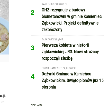
KAMIENIEC ZĄBKOWICKI
OHZ rezygnuje z budowy
2
biometanowni w gminie Kamieniec
Ząbkowicki. Projekt definitywnie
zakończony
ZĄBKOWICE ŚLĄSKIE
Pierwsza kobieta w historii
3
ząbkowickiej JRG. Nowi strażacy
rozpoczęli służbę
GMINA KAMIENIEC ZĄBKOWICKI
Dożynki Gminne w Kamieńcu
4
Ząbkowickim. Święto plonów już 15
sierpnia
cji.
ie:
REKLAMA