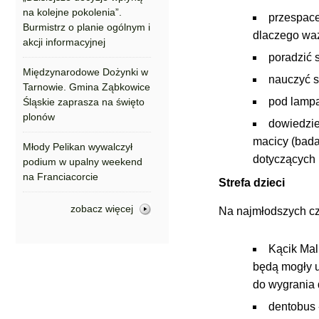
na kolejne pokolenia”.
przespace
Burmistrz o planie ogólnym i
dlaczego waż
akcji informacyjnej
poradzić 
Międzynarodowe Dożynki w
nauczyć s
Tarnowie. Gmina Ząbkowice
pod lampą
Śląskie zaprasza na święto
plonów
dowiedzie
macicy (bada
Młody Pelikan wywalczył
dotyczących r
podium w upalny weekend
na Franciacorcie
Strefa dzieci
zobacz więcej
Na najmłodszych cz
Kącik Mal
będą mogły u
do wygrania 
dentobus 