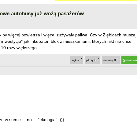
 Nowe autobusy już wożą pasażerów
y by więcej powietrza i więcej zużywały paliwa. Czy w Ziębicach muszą
inwestycje" jak inkubator, blok z mieszkaniami, których nikt nie chce
 10 razy większego.
zgłoś
plusy
8
minusy
0
skomen
e w sumie ... no ... "ekologia" :)))