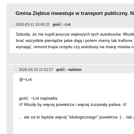
Gmina Ziębice inwestuje w transport publiczny.
2026-03-11 10:40:32
gość: ~Lot
Szkoda, że nie kupili jeszcze większych tych autobusów. Woził
brać wszystkie pieniądze jakie dają i potem mamy tak trafione "
wynająć, remont trupa urzędu czy autobusy na miarę miasta o
2026-03-15 21:52:27
gość: ~takitam
@~Lot
gość: ~Lot napisał/a:
/// Woziły by więcej powietrza i więcej zużywały paliwa. ///
... ale za to będzie więcej "ekologicznego" powietrza :) .. tak ż