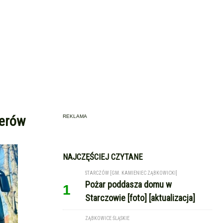
żerów
REKLAMA
NAJCZĘŚCIEJ CZYTANE
STARCZÓW [GM. KAMIENIEC ZĄBKOWICKI]
Pożar poddasza domu w
1
Starczowie [foto] [aktualizacja]
ZĄBKOWICE ŚLĄSKIE