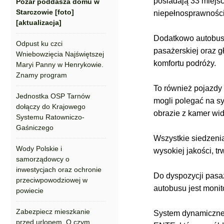
posiadają 33 miejs
Pożar poddasza domu w
Starczowie [foto]
niepełnosprawności
[aktualizacja]
Dodatkowo autobus
Odpust ku czci
pasażerskiej oraz 
Wniebowzięcia Najświętszej
komfortu podróży.
Maryi Panny w Henrykowie.
Znamy program
To również pojazdy
Jednostka OSP Tarnów
mogli polegać na s
dołączy do Krajowego
obrazie z kamer wi
Systemu Ratowniczo-
Gaśniczego
Wszystkie siedzeni
Wody Polskie i
wysokiej jakości, tr
samorządowcy o
inwestycjach oraz ochronie
Do dyspozycji pasa
przeciwpowodziowej w
autobusu jest monit
powiecie
Zabezpiecz mieszkanie
System dynamicznej 
przed urlopem. O czym