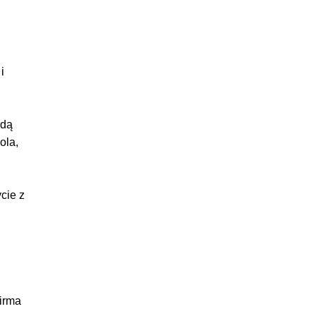
i
ędą
ola,
cie z
firma