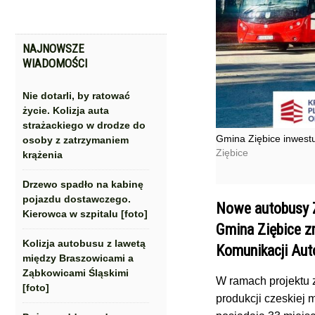
NAJNOWSZE
WIADOMOŚCI
Nie dotarli, by ratować
życie. Kolizja auta
strażackiego w drodze do
Gmina Ziębice inwestu
osoby z zatrzymaniem
Ziębice
krążenia
Drzewo spadło na kabinę
pojazdu dostawczego.
Nowe autobusy Z
Kierowca w szpitalu [foto]
Gmina Ziębice zr
Kolizja autobusu z lawetą
Komunikacji Aut
między Braszowicami a
Ząbkowicami Śląskimi
W ramach projektu 
[foto]
produkcji czeskiej 