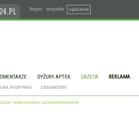
Region:
wszystkie
ząbkowicki
OMENTARZE
DYŻURY APTEK
GAZETA
REKLAMA
TURA, ROZRYWKA
CIEKAWOSTKI
BLICZNY. NOWE AUTOBUSY JUŻ WOŻĄ PASAŻERÓW