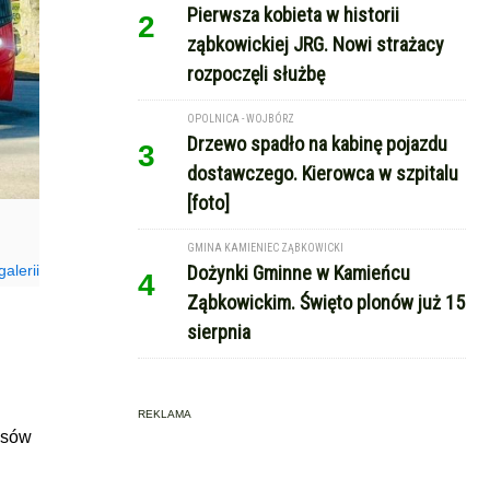
Pierwsza kobieta w historii
2
ząbkowickiej JRG. Nowi strażacy
rozpoczęli służbę
OPOLNICA - WOJBÓRZ
Drzewo spadło na kabinę pojazdu
3
dostawczego. Kierowca w szpitalu
[foto]
GMINA KAMIENIEC ZĄBKOWICKI
alerii
Dożynki Gminne w Kamieńcu
4
Ząbkowickim. Święto plonów już 15
sierpnia
REKLAMA
usów