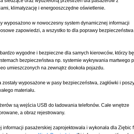
ca siedzące oraz wydzieloną przestrzeń dla pasażerów z
ami, klimatyzację i energooszczędne oświetlenie.
y wyposażono w nowoczesny system dynamicznej informacji
głosowe zapowiedzi, a wszystko to dla poprawy bezpieczeństwa 
 bardzo wygodne i bezpieczne dla samych kierowców, którzy b
ystemach bezpieczeństwa np. systemie wykrywania martwego p
deo umieszczonych na zewnątrz dookoła pojazdu.
a zostały wyposażone w pasy bezpieczeństwa, zagłówki i poszy
wałego materiału.
żerów są wejścia USB do ładowania telefonów. Całe wnętrze
orowane, a obraz rejestrowany.
informacji pasażerskiej zaprojektowała i wykonała dla Ziębic 