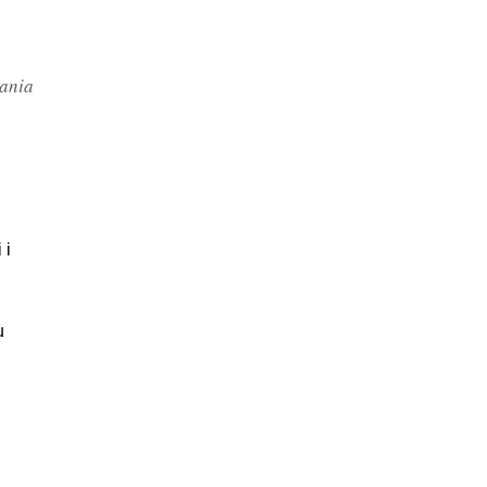
ania
,
 i
u