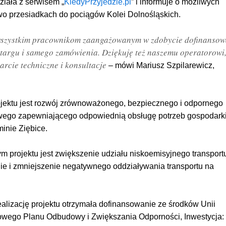
ziała z serwisem „
KiedyPrzyjedzie.pl
” i informuje o możliwych
wo przesiadkach do pociągów Kolei Dolnośląskich.
 wszystkim pracownikom zaangażowanym w zdobycie dofinansow
etargu i samego zamówienia. Dziękuję też naszemu operatorowi
arcie techniczne i konsultacje
– mówi Mariusz Szpilarewicz,
ektu jest rozwój zrównoważonego, bezpiecznego i odpornego
wego zapewniającego odpowiednią obsługę potrzeb gospodarki
inie Ziębice.
 projektu jest zwiększenie udziału niskoemisyjnego transport
nie i zmniejszenie negatywnego oddziaływania transportu na
alizację projektu otrzymała dofinansowanie ze środków Unii
jowego Planu Odbudowy i Zwiększania Odporności, Inwestycja: