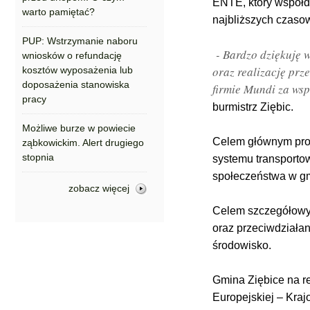
ENTE, który współd
warto pamiętać?
najbliższych czaso
PUP: Wstrzymanie naboru
- Bardzo dziękuję
wniosków o refundację
oraz realizację prz
kosztów wyposażenia lub
doposażenia stanowiska
firmie Mundi za wsp
pracy
burmistrz Ziębic.
Możliwe burze w powiecie
Celem głównym proj
ząbkowickim. Alert drugiego
stopnia
systemu transporto
społeczeństwa w gm
zobacz więcej
Celem szczegółowym
oraz przeciwdziała
środowisko.
Gmina Ziębice na re
Europejskiej – Kra