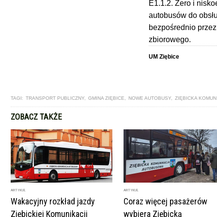
E1.1.2. Zero i nisk
autobusów do obsłu
bezpośrednio przez
zbiorowego.
UM Ziębice
TAGI:
TRANSPORT PUBLICZNY
,
GMINA ZIĘBICE
,
NOWE AUTOBUSY
,
ZIĘBICKA KOMU
ZOBACZ TAKŻE
ARTYKUŁ
ARTYKUŁ
Wakacyjny rozkład jazdy
Coraz więcej pasażerów
Ziębickiej Komunikacji
wybiera Ziębicką