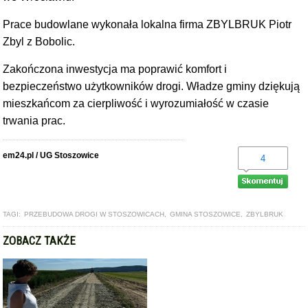
Prace budowlane wykonała lokalna firma ZBYLBRUK Piotr
Zbyl z Bobolic.
Zakończona inwestycja ma poprawić komfort i
bezpieczeństwo użytkowników drogi. Władze gminy dziękują
mieszkańcom za cierpliwość i wyrozumiałość w czasie
trwania prac.
em24.pl / UG Stoszowice
4
TAGI:
PRZEBUDOWA DROGI W STOSZOWICACH
,
GMINA STOSZOWICE
,
ZBYLBRUK
ZOBACZ TAKŻE