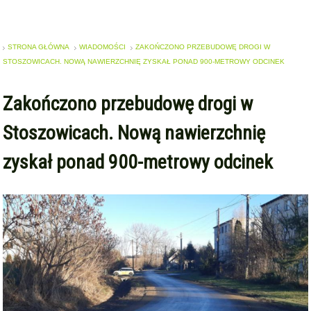
STRONA GŁÓWNA
WIADOMOŚCI
ZAKOŃCZONO PRZEBUDOWĘ DROGI W
STOSZOWICACH. NOWĄ NAWIERZCHNIĘ ZYSKAŁ PONAD 900-METROWY ODCINEK
Zakończono przebudowę drogi w
Stoszowicach. Nową nawierzchnię
zyskał ponad 900-metrowy odcinek