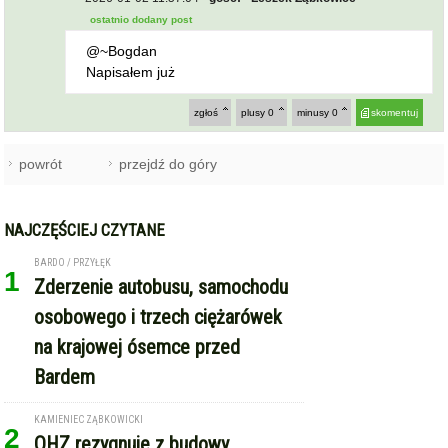
ostatnio dodany post
@~Bogdan
Napisałem już
zgłoś
plusy
0
minusy
0
skomentuj
powrót
przejdź do góry
NAJCZĘŚCIEJ CZYTANE
BARDO / PRZYŁĘK
1
Zderzenie autobusu, samochodu
osobowego i trzech ciężarówek
na krajowej ósemce przed
Bardem
KAMIENIEC ZĄBKOWICKI
2
OHZ rezygnuje z budowy